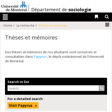
Passer
au
/
Département de
sociologie
contenu
Liens 
R
Menu
N
Home
La recherche
Thèses et mémoires
Thèses et mémoires
Des thèses et mémoires de nos étudiants sont conservés et
consultables dans
Papyrus
, le dépôt institutionnel de l’Université
de Montréal.
Search in list
Search
For a detailed search
Visit Papyrus