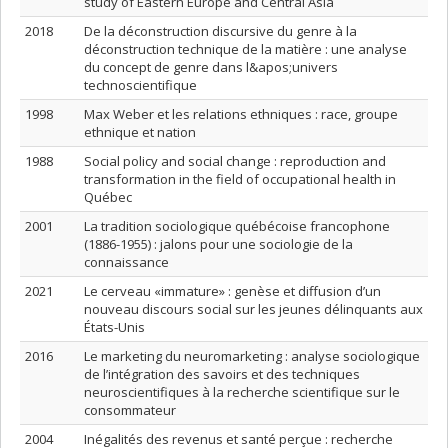
study of Eastern Europe and Central Asia
2018
De la déconstruction discursive du genre à la
déconstruction technique de la matière : une analyse
du concept de genre dans l&apos;univers
technoscientifique
1998
Max Weber et les relations ethniques : race, groupe
ethnique et nation
1988
Social policy and social change : reproduction and
transformation in the field of occupational health in
Québec
2001
La tradition sociologique québécoise francophone
(1886-1955) : jalons pour une sociologie de la
connaissance
2021
Le cerveau «immature» : genèse et diffusion d’un
nouveau discours social sur les jeunes délinquants aux
États-Unis
2016
Le marketing du neuromarketing : analyse sociologique
de l’intégration des savoirs et des techniques
neuroscientifiques à la recherche scientifique sur le
consommateur
2004
Inégalités des revenus et santé perçue : recherche