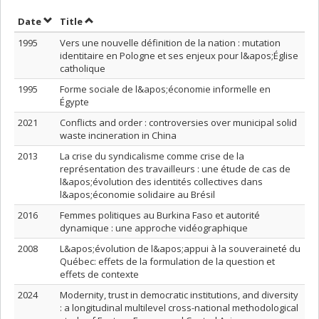
Sort by date in descending order
Sort by title in descending order
Date
Title
1995
Vers une nouvelle définition de la nation : mutation
identitaire en Pologne et ses enjeux pour l&apos;Église
catholique
1995
Forme sociale de l&apos;économie informelle en
Égypte
2021
Conflicts and order : controversies over municipal solid
waste incineration in China
2013
La crise du syndicalisme comme crise de la
représentation des travailleurs : une étude de cas de
l&apos;évolution des identités collectives dans
l&apos;économie solidaire au Brésil
2016
Femmes politiques au Burkina Faso et autorité
dynamique : une approche vidéographique
2008
L&apos;évolution de l&apos;appui à la souveraineté du
Québec: effets de la formulation de la question et
effets de contexte
2024
Modernity, trust in democratic institutions, and diversity
: a longitudinal multilevel cross-national methodological