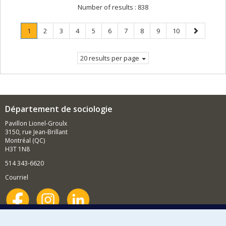
Number of results :
838
Page
.
Page
Page
Page
Page
Page
Page
Page
Page
Page
Next
1
2
3
4
5
6
7
8
9
10
Current
page
page.
20 results per page
Département de sociologie
Pavillon Lionel-Groulx
3150, rue Jean-Brillant
Montréal (QC)
H3T 1N8
514 343-6620
Courriel
Nouvelles et événements