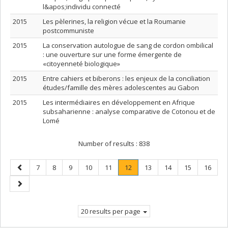
l&apos;individu connecté
2015
Les pèlerines, la religion vécue et la Roumanie
postcommuniste
2015
La conservation autologue de sang de cordon ombilical
: une ouverture sur une forme émergente de
«citoyenneté biologique»
2015
Entre cahiers et biberons : les enjeux de la conciliation
études/famille des mères adolescentes au Gabon
2015
Les intermédiaires en développement en Afrique
subsaharienne : analyse comparative de Cotonou et de
Lomé
Number of results :
838
Previous
Page
Page
Page
Page
Page
Page
.
Page
Page
Page
Page
7
8
9
10
11
12
13
14
15
16
page
Current
Next
page.
page
20 results per page