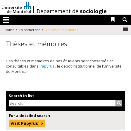
Passer
au
/
Département de
sociologie
contenu
Liens 
R
Menu
N
Home
La recherche
Thèses et mémoires
Thèses et mémoires
Des thèses et mémoires de nos étudiants sont conservés et
consultables dans
Papyrus
, le dépôt institutionnel de l’Université
de Montréal.
Search in list
Search
For a detailed search
Visit Papyrus