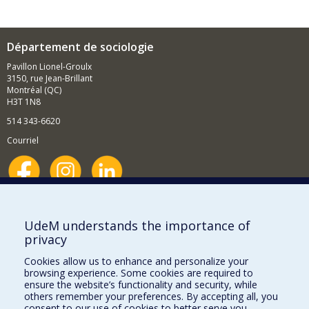
Département de sociologie
Pavillon Lionel-Groulx
3150, rue Jean-Brillant
Montréal (QC)
H3T 1N8
514 343-6620
Courriel
Nouvelles et événements
Comment soutenir le Département?
UdeM understands the importance of
privacy
BESOIN D'AIDE?
Cookies allow us to enhance and personalize your
Plan du site
browsing experience. Some cookies are required to
Signaler une erreur
ensure the website’s functionality and security, while
others remember your preferences. By accepting all, you
Accessibilité
consent to our use of cookies to better serve you.