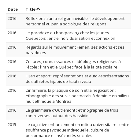
Sort by date in ascending order
Sort by title in ascending order
Date
Title
2016
Réflexions sur la religion invisible : le développement
personnel vu par la sociologie des religions
2016
Le paradoxe du backpacking chez les jeunes
Québécois : entre individualisation et connexion
2016
Regards sur le mouvement Femen, ses actions et ses
paradoxes
2016
Cultures, connaissances et idéologies religieuses à
l’école : l’Iran et le Québec face à la laïcité scolaire
2016
Hijab et sport : représentations et auto-représentations
des athlètes hijabis de haut niveau
2016
L’infirmière, la pratique de soin et la négociation :
ethnographie des suivis postnatals à domicile en milieu
multiethnique à Montréal
2016
La grammaire d’Outremont : ethnographie de trois
controverses autour des hassidim
2015
Le cognitive enhancement en milieu universitaire : entre
souffrance psychique individuelle, culture de
performance et insécurités sociales