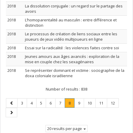
2018
La dissolution conjugale : un regard sur le partage des
avoirs
2018
L’homoparentalité au masculin : entre différence et
distinction
2018
Le processus de création de liens sociaux entre les
joueurs de jeux vidéo multijoueurs en ligne
2018
Essai sur la radicalité : les violences faites contre soi
2018
Jeunes amours aux âges avancés : exploration de la
mise en couple chez les sexagénaires
2018
Se représenter dominant et victime : sociographie de la
doxa coloniale israélienne
Number of results :
838
Previous
Page
Page
Page
Page
Page
Page
.
Page
Page
Page
Page
3
4
5
6
7
8
9
10
11
12
page
Current
Next
page.
page
20 results per page