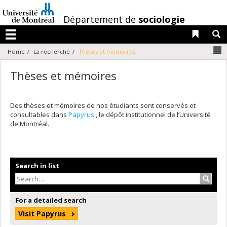
Passer
au
/
Département de
sociologie
contenu
Liens 
R
Menu
N
Home
La recherche
Thèses et mémoires
Thèses et mémoires
Des thèses et mémoires de nos étudiants sont conservés et
consultables dans
Papyrus
, le dépôt institutionnel de l’Université
de Montréal.
Search in list
Search
For a detailed search
Visit Papyrus