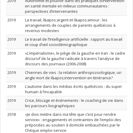
2019
Autonomie et pouvoir dans les pratiques d’intervention
en santé mentale en milieux communautaires :
perspectives d’intervenantes
2019
La travail, l&apos;argent et l&apos;amour : les
arrangements de couples de parents québécois à
revenus modestes
2019
Le travail de l’Intelligence artificielle : rapport au travail
et coup d’œil sociodémographique
2019
«L’impérialisme», le piège de la gauche en Iran : le cadre
discursif de la gauche radicale à travers l’analyse de
discours des journaux (2006-2008)
2019
Chiennes de vies : la relation anthropozoologique, un
angle mort de l&apos;intervention en itinérance?
2019
L’autisme dans les médias écrits québécois : du super
humain à l’incapable
2019
Crise, blocage et événements : le coaching de vie dans
les parcours biographiques
2018
«Je dois mettre dans ma tête que c’est pour rendre
service» : engagements et contraintes de l’emploi des
préposées au soutien à domicile embauchées par le
Chèque emploi-service