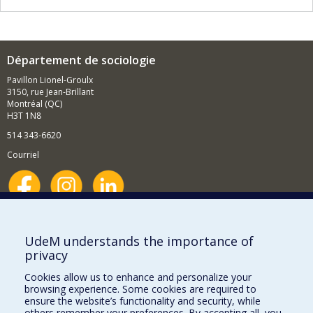
Département de sociologie
Pavillon Lionel-Groulx
3150, rue Jean-Brillant
Montréal (QC)
H3T 1N8
514 343-6620
Courriel
Nouvelles et événements
Comment soutenir le Département?
UdeM understands the importance of
privacy
BESOIN D'AIDE?
Cookies allow us to enhance and personalize your
Plan du site
browsing experience. Some cookies are required to
Signaler une erreur
ensure the website’s functionality and security, while
others remember your preferences. By accepting all, you