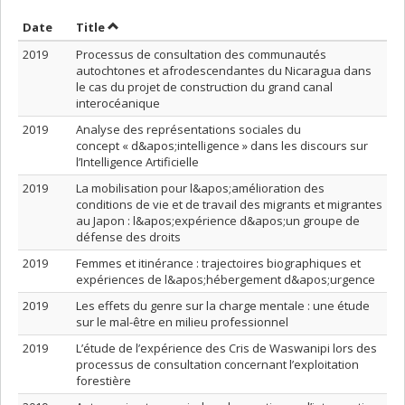
Sort by date in ascending order
Sort by title in ascending order
Date
Title
2019
Processus de consultation des communautés
autochtones et afrodescendantes du Nicaragua dans
le cas du projet de construction du grand canal
interocéanique
2019
Analyse des représentations sociales du
concept « d&apos;intelligence » dans les discours sur
l’Intelligence Artificielle
2019
La mobilisation pour l&apos;amélioration des
conditions de vie et de travail des migrants et migrantes
au Japon : l&apos;expérience d&apos;un groupe de
défense des droits
2019
Femmes et itinérance : trajectoires biographiques et
expériences de l&apos;hébergement d&apos;urgence
2019
Les effets du genre sur la charge mentale : une étude
sur le mal-être en milieu professionnel
2019
L’étude de l’expérience des Cris de Waswanipi lors des
processus de consultation concernant l’exploitation
forestière