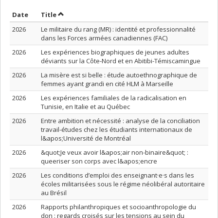
Sort by date in ascending order
Sort by title in ascending order
Date
Title
2026
Le militaire du rang (MR) : identité et professionnalité
dans les Forces armées canadiennes (FAC)
2026
Les expériences biographiques de jeunes adultes
déviants sur la Côte-Nord et en Abitibi-Témiscamingue
2026
La misère est si belle : étude autoethnographique de
femmes ayant grandi en cité HLM à Marseille
2026
Les expériences familiales de la radicalisation en
Tunisie, en Italie et au Québec
2026
Entre ambition et nécessité : analyse de la conciliation
travail-études chez les étudiants internationaux de
l&apos;Université de Montréal
2026
&quot;Je veux avoir l&apos;air non-binaire&quot; :
queeriser son corps avec l&apos;encre
2026
Les conditions d’emploi des enseignant·e·s dans les
écoles militarisées sous le régime néolibéral autoritaire
au Brésil
2026
Rapports philanthropiques et socioanthropologie du
don : regards croisés sur les tensions au sein du