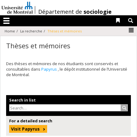
Passer
au
/
Département de
sociologie
contenu
Liens 
R
Menu
N
Home
La recherche
Thèses et mémoires
Thèses et mémoires
Des thèses et mémoires de nos étudiants sont conservés et
consultables dans
Papyrus
, le dépôt institutionnel de l’Université
de Montréal.
Search in list
Search
For a detailed search
Visit Papyrus