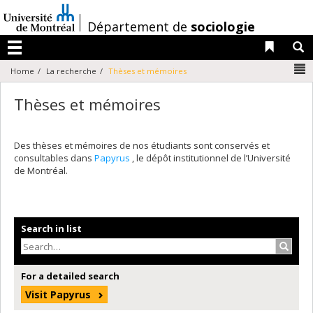
Passer
au
/
Département de
sociologie
contenu
Liens 
R
Menu
N
Home
La recherche
Thèses et mémoires
Thèses et mémoires
Des thèses et mémoires de nos étudiants sont conservés et
consultables dans
Papyrus
, le dépôt institutionnel de l’Université
de Montréal.
Search in list
Search
For a detailed search
Visit Papyrus