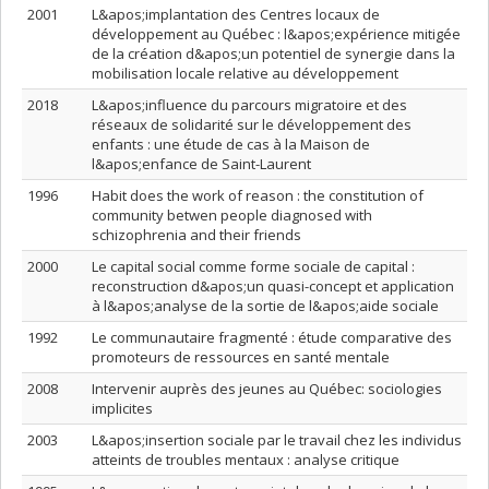
2001
L&apos;implantation des Centres locaux de
développement au Québec : l&apos;expérience mitigée
de la création d&apos;un potentiel de synergie dans la
mobilisation locale relative au développement
2018
L&apos;influence du parcours migratoire et des
réseaux de solidarité sur le développement des
enfants : une étude de cas à la Maison de
l&apos;enfance de Saint-Laurent
1996
Habit does the work of reason : the constitution of
community betwen people diagnosed with
schizophrenia and their friends
2000
Le capital social comme forme sociale de capital :
reconstruction d&apos;un quasi-concept et application
à l&apos;analyse de la sortie de l&apos;aide sociale
1992
Le communautaire fragmenté : étude comparative des
promoteurs de ressources en santé mentale
2008
Intervenir auprès des jeunes au Québec: sociologies
implicites
2003
L&apos;insertion sociale par le travail chez les individus
atteints de troubles mentaux : analyse critique