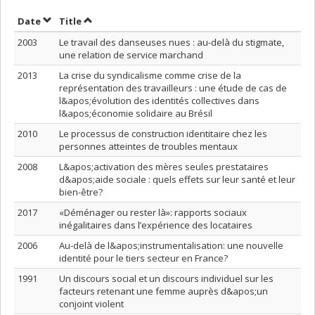
Sort by date in descending order
Sort by title in descending order
Date
Title
2003
Le travail des danseuses nues : au-delà du stigmate,
une relation de service marchand
2013
La crise du syndicalisme comme crise de la
représentation des travailleurs : une étude de cas de
l&apos;évolution des identités collectives dans
l&apos;économie solidaire au Brésil
2010
Le processus de construction identitaire chez les
personnes atteintes de troubles mentaux
2008
L&apos;activation des mères seules prestataires
d&apos;aide sociale : quels effets sur leur santé et leur
bien-être?
2017
«Déménager ou rester là»: rapports sociaux
inégalitaires dans l’expérience des locataires
2006
Au-delà de l&apos;instrumentalisation: une nouvelle
identité pour le tiers secteur en France?
1991
Un discours social et un discours individuel sur les
facteurs retenant une femme auprès d&apos;un
conjoint violent