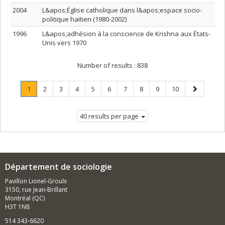
2004
L&apos;Église catholique dans l&apos;espace socio-
politique haïtien (1980-2002)
1996
L&apos;adhésion à la conscience de Krishna aux États-
Unis vers 1970
Number of results :
838
Page
.
Page
Page
Page
Page
Page
Page
Page
Page
Page
Next
1
2
3
4
5
6
7
8
9
10
Current
page
page.
40 results per page
Département de sociologie
Pavillon Lionel-Groulx
3150, rue Jean-Brillant
Montréal (QC)
H3T 1N8
514 343-6620