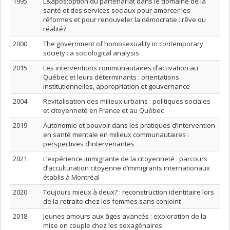
1995
L&apos;option du partenariat dans le domaine de la
santé et des services sociaux pour amorcer les
réformes et pour renouveler la démocratie : rêve ou
réalité?
2000
The government of homosexuality in contemporary
society : a sociological analysis
2015
Les interventions communautaires d’activation au
Québec et leurs déterminants : orientations
institutionnelles, appropriation et gouvernance
2004
Revitalisation des milieux urbains : politiques sociales
et citoyenneté en France et au Québec
2019
Autonomie et pouvoir dans les pratiques d’intervention
en santé mentale en milieux communautaires :
perspectives d’intervenantes
2021
L’expérience immigrante de la citoyenneté : parcours
d’acculturation citoyenne d’immigrants internationaux
établis à Montréal
2020
Toujours mieux à deux? : reconstruction identitaire lors
de la retraite chez les femmes sans conjoint
2018
Jeunes amours aux âges avancés : exploration de la
mise en couple chez les sexagénaires