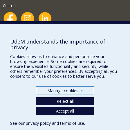
Courriel
Nouvelles et événements
Comment soutenir le Département?
UdeM understands the importance of
privacy
BESOIN D'AIDE?
Cookies allow us to enhance and personalize your
Plan du site
browsing experience. Some cookies are required to
Signaler une erreur
ensure the website’s functionality and security, while
others remember your preferences. By accepting all, you
Accessibilité
consent to our use of cookies to better serve you.
FACULTÉ DES ARTS ET DES SCIENCES
Manage cookies
>
Nos départements et écoles
Reject all
Nos centres d'études
Nos programmes et cours
Accept all
See our
privacy policy
and
terms of use
.