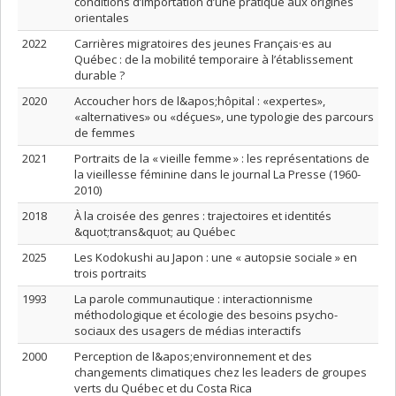
conditions d’importation d’une pratique aux origines
orientales
2022
Carrières migratoires des jeunes Français·es au
Québec : de la mobilité temporaire à l’établissement
durable ?
2020
Accoucher hors de l&apos;hôpital : «expertes»,
«alternatives» ou «déçues», une typologie des parcours
de femmes
2021
Portraits de la « vieille femme » : les représentations de
la vieillesse féminine dans le journal La Presse (1960-
2010)
2018
À la croisée des genres : trajectoires et identités
&quot;trans&quot; au Québec
2025
Les Kodokushi au Japon : une « autopsie sociale » en
trois portraits
1993
La parole communautique : interactionnisme
méthodologique et écologie des besoins psycho-
sociaux des usagers de médias interactifs
2000
Perception de l&apos;environnement et des
changements climatiques chez les leaders de groupes
verts du Québec et du Costa Rica