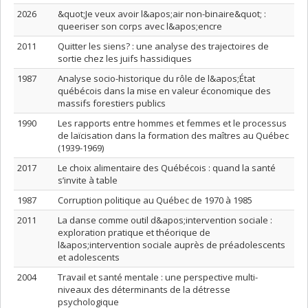
2026
&quot;Je veux avoir l&apos;air non-binaire&quot; :
queeriser son corps avec l&apos;encre
2011
Quitter les siens? : une analyse des trajectoires de
sortie chez les juifs hassidiques
1987
Analyse socio-historique du rôle de l&apos;État
québécois dans la mise en valeur économique des
massifs forestiers publics
1990
Les rapports entre hommes et femmes et le processus
de laïcisation dans la formation des maîtres au Québec
(1939-1969)
2017
Le choix alimentaire des Québécois : quand la santé
s’invite à table
1987
Corruption politique au Québec de 1970 à 1985
2011
La danse comme outil d&apos;intervention sociale :
exploration pratique et théorique de
l&apos;intervention sociale auprès de préadolescents
et adolescents
2004
Travail et santé mentale : une perspective multi-
niveaux des déterminants de la détresse
psychologique