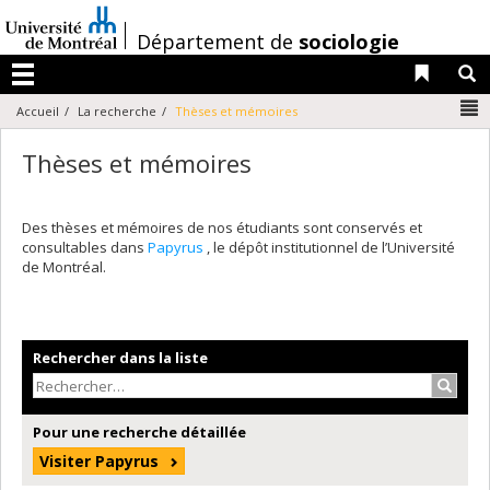
Passer
au
/
Département de
sociologie
contenu
Liens 
R
Menu
N
Accueil
La recherche
Thèses et mémoires
Thèses et mémoires
Des thèses et mémoires de nos étudiants sont conservés et
consultables dans
Papyrus
, le dépôt institutionnel de l’Université
de Montréal.
Rechercher dans la liste
Recher
Pour une recherche détaillée
Visiter Papyrus