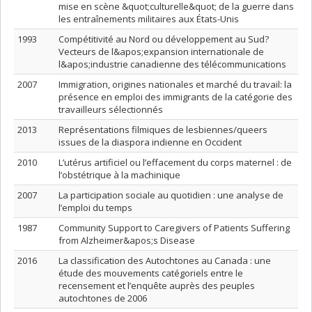
mise en scène &quot;culturelle&quot; de la guerre dans
les entraînements militaires aux États-Unis
1993
Compétitivité au Nord ou développement au Sud?
Vecteurs de l&apos;expansion internationale de
l&apos;industrie canadienne des télécommunications
2007
Immigration, origines nationales et marché du travail: la
présence en emploi des immigrants de la catégorie des
travailleurs sélectionnés
2013
Représentations filmiques de lesbiennes/queers
issues de la diaspora indienne en Occident
2010
L’utérus artificiel ou l’effacement du corps maternel : de
l’obstétrique à la machinique
2007
La participation sociale au quotidien : une analyse de
l’emploi du temps
1987
Community Support to Caregivers of Patients Suffering
from Alzheimer&apos;s Disease
2016
La classification des Autochtones au Canada : une
étude des mouvements catégoriels entre le
recensement et l’enquête auprès des peuples
autochtones de 2006