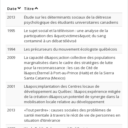
Trier par date en ordre croissant
Trier par titre en ordre croissant
Date
Titre
2013
Étude sur les déterminants sociaux de la détresse
psychologique des étudiants universitaires canadiens
1995
Le sujet social et la télévision : une analyse de la
participation des &quot;victimes&quot; du sang
contaminé à un débat télévisé
1994
Les précurseurs du mouvement écologiste québécois
2009
La capacité d&apos;action collective des populations
marginalisées dans le cadre des stratégies de lutte
pour la reconnaissance : les cas de Cité de
l&apos;Éternel à Port-au-Prince (Haïti) et de la Sierra
Santa Catarina (Mexico)
2001
L&apos;implantation des Centres locaux de
développement au Québec : l&apos;expérience mitigée
de la création d&apos;un potentiel de synergie dans la
mobilisation locale relative au développement
2013
«Tout perdre» : causes sociales des problèmes de
santé mentale à travers le récit de vie de personnes en
situation d’itinérance