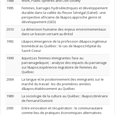
1988
Work, Public Spheres and Civil Society
1995
Femmes, barrages hydroélectriques et développement
durable dans la vallée du fleuve Sénégal (Sahel) : une
perspective africaine de l&apos;approche genre et
développement (GED)
2010
La dimension humaine des enjeux environnementaux
dans un bassin versant au Brésil
1992
L&apos;émergence de la profession d&apos;ingénieur
biomédical au Québec : le cas de l&apos;Hôpital du
Sacré-Coeur
1999
&quot;Les femmes immigrantes face au
parrainage&quot; : analyse des impacts du parrainage
sur l&apos;expérience migratoire de femmes du
Québec
2004
La langue et le positionnement des immigrants sur le
marché du travail : les dix premières années
d&apos;établissement au Québec
1989
La sociologie de la culture au Québec : l&apos;itinéraire
de Fernand Dumont
2005
Entre innovation et récupération : le communautaire
comme lieu de pratiques économiques alternatives