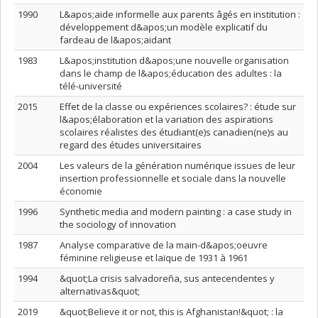
1990
L&apos;aide informelle aux parents âgés en institution :
développement d&apos;un modèle explicatif du
fardeau de l&apos;aidant
1983
L&apos;institution d&apos;une nouvelle organisation
dans le champ de l&apos;éducation des adultes : la
télé-université
2015
Effet de la classe ou expériences scolaires? : étude sur
l&apos;élaboration et la variation des aspirations
scolaires réalistes des étudiant(e)s canadien(ne)s au
regard des études universitaires
2004
Les valeurs de la génération numérique issues de leur
insertion professionnelle et sociale dans la nouvelle
économie
1996
Synthetic media and modern painting : a case study in
the sociology of innovation
1987
Analyse comparative de la main-d&apos;oeuvre
féminine religieuse et laïque de 1931 à 1961
1994
&quot;La crisis salvadoreña, sus antecendentes y
alternativas&quot;
2019
&quot;Believe it or not, this is Afghanistan!&quot; : la