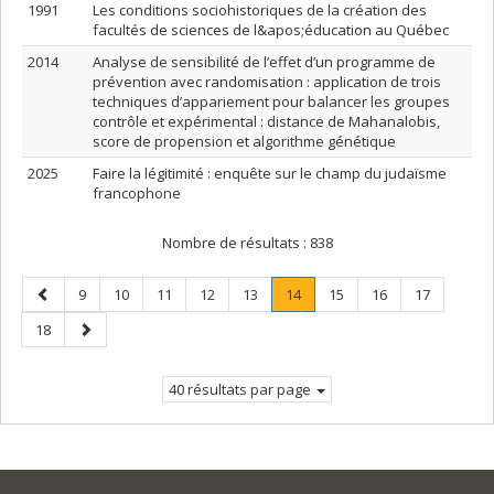
1991
Les conditions sociohistoriques de la création des
facultés de sciences de l&apos;éducation au Québec
2014
Analyse de sensibilité de l’effet d’un programme de
prévention avec randomisation : application de trois
techniques d’appariement pour balancer les groupes
contrôle et expérimental : distance de Mahanalobis,
score de propension et algorithme génétique
2025
Faire la légitimité : enquête sur le champ du judaïsme
francophone
Nombre de résultats :
838
Page
Page
Page
Page
Page
Page
Page
.
Page
Page
Page
9
10
11
12
13
14
15
16
17
précédente
Page
Page
Page
18
courante.
suivante
40 résultats par page