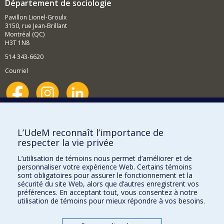
Département de sociologie
Pavillon Lionel-Groulx
3150, rue Jean-Brillant
Montréal (QC)
H3T 1N8
514 343-6620
Courriel
Nouvelles et événements
Comment soutenir le Département?
L’UdeM reconnaît l’importance de
respecter la vie privée
BESOIN D'AIDE?
L’utilisation de témoins nous permet d’améliorer et de
Plan du site
personnaliser votre expérience Web. Certains témoins
Signaler une erreur
sont obligatoires pour assurer le fonctionnement et la
sécurité du site Web, alors que d’autres enregistrent vos
Accessibilité
préférences. En acceptant tout, vous consentez à notre
utilisation de témoins pour mieux répondre à vos besoins.
FACULTÉ DES ARTS ET DES SCIENCES
Nos départements et écoles