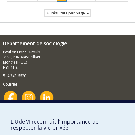
précédente
Page
suivant
courante.
20 résultats par page
Département de sociologie
Pavillon Lionel-Groulx
3150, rue Jean-Brillant
Montréal (QC)
H3T 1N8
514 343-6620
Courriel
Nouvelles et événements
Comment soutenir le Département?
L’UdeM reconnaît l’importance de
respecter la vie privée
BESOIN D'AIDE?