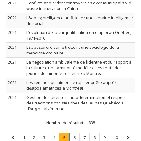
2021
Conflicts and order : controversies over municipal solid
waste incineration in China
2021
L&apos;intelligence artificielle : une certaine intelligence
du social
2021
L’évolution de la surqualification en emploi au Québec,
1971-2016
2021
L&apos;ordre sur le trottoir : une sociologie de la
mendicité ordinaire
2021
La négociation ambivalente de l’identité et du rapport à
la culture d’une « minorité modèle » : les récits des
jeunes de minorité coréenne à Montréal
2021
Les femmes qui aiment le rap : enquête auprès
d&apos;amatrices à Montréal
2021
Gestion des attentes : autodétermination et respect
des traditions choisies chez des jeunes Québécois
d’origine algérienne
Nombre de résultats :
838
Page
Page
Page
Page
Page
Page
.
Page
Page
Page
Page
Page
Page
1
2
3
4
5
6
7
8
9
10