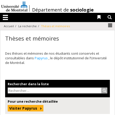
Passer
au
/
Département de
sociologie
contenu
Liens 
R
Menu
N
Accueil
La recherche
Thèses et mémoires
Thèses et mémoires
Des thèses et mémoires de nos étudiants sont conservés et
consultables dans
Papyrus
, le dépôt institutionnel de l’Université
de Montréal.
Rechercher dans la liste
Recher
Pour une recherche détaillée
Visiter Papyrus