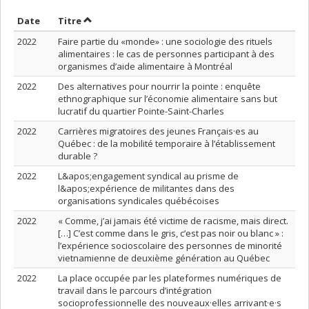
Trier par date en ordre croissant
Trier par titre en ordre croissant
Date
Titre
2022
Faire partie du «monde» : une sociologie des rituels
alimentaires : le cas de personnes participant à des
organismes d’aide alimentaire à Montréal
2022
Des alternatives pour nourrir la pointe : enquête
ethnographique sur l’économie alimentaire sans but
lucratif du quartier Pointe-Saint-Charles
2022
Carrières migratoires des jeunes Français·es au
Québec : de la mobilité temporaire à l’établissement
durable ?
2022
L&apos;engagement syndical au prisme de
l&apos;expérience de militantes dans des
organisations syndicales québécoises
2022
« Comme, j’ai jamais été victime de racisme, mais direct.
[…] C’est comme dans le gris, c’est pas noir ou blanc » :
l’expérience socioscolaire des personnes de minorité
vietnamienne de deuxième génération au Québec
2022
La place occupée par les plateformes numériques de
travail dans le parcours d’intégration
socioprofessionnelle des nouveaux·elles arrivant·e·s