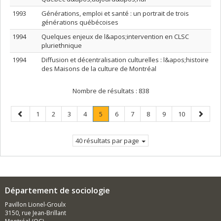
1993
Générations, emploi et santé : un portrait de trois
générations québécoises
1994
Quelques enjeux de l&apos;intervention en CLSC
pluriethnique
1994
Diffusion et décentralisation culturelles : l&apos;histoire
des Maisons de la culture de Montréal
Nombre de résultats :
838
Page
Page
Page
Page
Page
Page
.
Page
Page
Page
Page
Page
Page
1
2
3
4
5
6
7
8
9
10
précédente
Page
suivant
courante.
40 résultats par page
Département de sociologie
Pavillon Lionel-Groulx
3150, rue Jean-Brillant