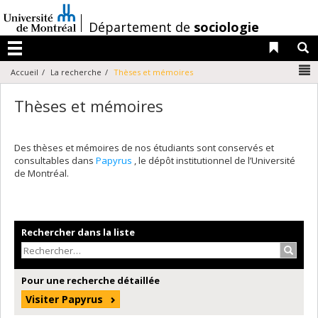
Passer
au
/
Département de
sociologie
contenu
Liens 
R
Menu
N
Accueil
La recherche
Thèses et mémoires
Thèses et mémoires
Des thèses et mémoires de nos étudiants sont conservés et
consultables dans
Papyrus
, le dépôt institutionnel de l’Université
de Montréal.
Rechercher dans la liste
Recher
Pour une recherche détaillée
Visiter Papyrus