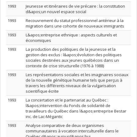
1993
Jeunesse et itinéraires de vie précaire : la constitution
d&apos;un nouvel espace social
1993
Recouvrement du statut professionnel antérieur à la
migration dans une cohorte de nouveaux immigrants
1993
L&apos;entreprise ethnique : aspects culturels et
économiques
1993
La production des politiques de la jeunesse et la
gestion des exclus : l&apos;évolution des politiques
sociales destinées aux jeunes québécois dans un
contexte de crise structurelle (1976 à 1988)
1993
Les représentations sociales et les imaginaires sociaux
de la nouvelle génétique humaine tels que perçus à
travers les différents niveaux de la vulgarisation
scientifique écrite
1993
La concertation et le partenariat au Québec :
l&apos;intervention du Fonds de solidarité de
travailleurs du Québec dans l&apos;entreprise Bestar
inc. de Lac-Mégantic
1993
Analyse comparative de deux organismes
communautaires à vocation interculturelle dans le
Québec d&apos;aujourd&apos;hui