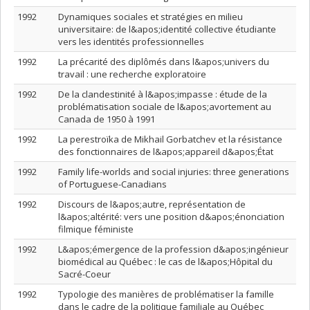
1992
Dynamiques sociales et stratégies en milieu
universitaire: de l&apos;identité collective étudiante
vers les identités professionnelles
1992
La précarité des diplômés dans l&apos;univers du
travail : une recherche exploratoire
1992
De la clandestinité à l&apos;impasse : étude de la
problématisation sociale de l&apos;avortement au
Canada de 1950 à 1991
1992
La perestroïka de Mikhail Gorbatchev et la résistance
des fonctionnaires de l&apos;appareil d&apos;État
1992
Family life-worlds and social injuries: three generations
of Portuguese-Canadians
1992
Discours de l&apos;autre, représentation de
l&apos;altérité: vers une position d&apos;énonciation
filmique féministe
1992
L&apos;émergence de la profession d&apos;ingénieur
biomédical au Québec : le cas de l&apos;Hôpital du
Sacré-Coeur
1992
Typologie des manières de problématiser la famille
dans le cadre de la politique familiale au Québec