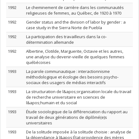
1992
Le cheminement de carrière dans les communautés
religieuses de femmes, au Québec, de 1920 à 1970
1992
Gender status and the division of labor by gender : a
case study in the Sierra Norte de Puebla
1992
La participation des travailleurs dans la co-
détermination allemande
1992
Albertine, Clotilde, Marguerite, Octavie et les autres,
une analyse du devenir-vieille de quelques femmes
québécoises
1993
La parole communautique : interactionnisme
méthodologique et écologie des besoins psycho-
sociaux des usagers de médias interactifs
1993
La structuration de l&apos;organisation locale du travail
de recherche universitaire en sciences de
l&apos;humain et du social
1993
Étude sociologique de la différenciation du rapport au
travail de deux générations de diplômé(e)s
universitaires
1993
De la solitude imposée à la solitude choisie : analyse de
la dépendance à l&apos;État-providence des mères