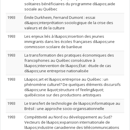
solitaires bénéficiaires du programme d&apos;aide
sociale au Québec
1993
Émile Durkheim, Fernand Dumont : essai
d&apos;interprétation sociologique de la crise des
valeurs et de la culture
1993
Les enjeux liés à l&apos;insertion des jeunes
immigrants dans les écoles françaises d&apos;une
commission scolaire de banlieue
1993
La transformation des pratiques économiques des
francophones au Québec consécutive à
l&apos;intervention de l&apos;État : étude de cas
d&apos;une entreprise nationalisée
1993
L&apos;art et l&apos;entreprise au Québec : un
phénomène culturel? De quelques éléments discursifs
d&apos;une &quot;structure of feeling&quot;
québécoise sur des productions artistiques
1993
Le transfert de technologie de l&apos;informatique au
Brésil : une approche socio-organisationnelle
1993
Compétitivité au Nord ou développement au Sud?
Vecteurs de l&apos;expansion internationale de
l&apos;industrie canadienne des télécommunications