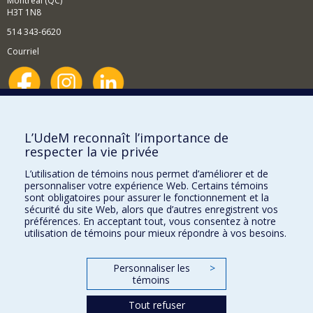
Montréal (QC)
H3T 1N8
514 343-6620
Courriel
Nouvelles et événements
Comment soutenir le Département?
L’UdeM reconnaît l’importance de
respecter la vie privée
BESOIN D'AIDE?
L’utilisation de témoins nous permet d’améliorer et de
Plan du site
personnaliser votre expérience Web. Certains témoins
Signaler une erreur
sont obligatoires pour assurer le fonctionnement et la
sécurité du site Web, alors que d’autres enregistrent vos
Accessibilité
préférences. En acceptant tout, vous consentez à notre
utilisation de témoins pour mieux répondre à vos besoins.
FACULTÉ DES ARTS ET DES SCIENCES
Nos départements et écoles
Personnaliser les
>
témoins
Nos centres d'études
Tout refuser
Nos programmes et cours