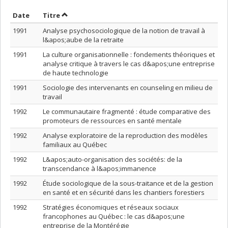
Trier par date en ordre décroissant
Trier par titre en ordre décroissant
Date
Titre
1991
Analyse psychosociologique de la notion de travail à
l&apos;aube de la retraite
1991
La culture organisationnelle : fondements théoriques et
analyse critique à travers le cas d&apos;une entreprise
de haute technologie
1991
Sociologie des intervenants en counseling en milieu de
travail
1992
Le communautaire fragmenté : étude comparative des
promoteurs de ressources en santé mentale
1992
Analyse exploratoire de la reproduction des modèles
familiaux au Québec
1992
L&apos;auto-organisation des sociétés: de la
transcendance à l&apos;immanence
1992
Étude sociologique de la sous-traitance et de la gestion
en santé et en sécurité dans les chantiers forestiers
1992
Stratégies économiques et réseaux sociaux
francophones au Québec : le cas d&apos;une
entreprise de la Montérégie