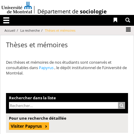
Passer
au
/
Département de
sociologie
contenu
Liens 
R
Menu
N
Accueil
La recherche
Thèses et mémoires
Thèses et mémoires
Des thèses et mémoires de nos étudiants sont conservés et
consultables dans
Papyrus
, le dépôt institutionnel de l’Université de
Montréal.
Rechercher dans la liste
Recherc
Pour une recherche détaillée
Visiter Papyrus