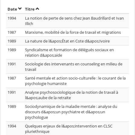
Trier par date en ordre décroissant
Trier par titre en ordre décroissant
Date
Titre
1994
La notion de perte de sens chez Jean Baudrillard et Ivan
Illich
1987
Marxisme, mobilité de la force de travail et migrations
1989
La nature de l&apos;État en Cote d&apos;Ivoire
1989
Syndicalisme et formation de délégués sociaux en
relation d&apos;aide
1991
Sociologie des intervenants en counseling en milieu de
travail
1987
Santé mentale et action socio-culturelle : le courant de la
psychologie humaniste
1991
Analyse psychosociologique de la notion de travail à
l&apos;aube de la retraite
1989
Sociodynamique de la maladie mentale : analyse du
discours d&apos;un psychiatre et d&apos;un
psychologue
1994
Quelques enjeux de l&apos;intervention en CLSC
pluriethnique