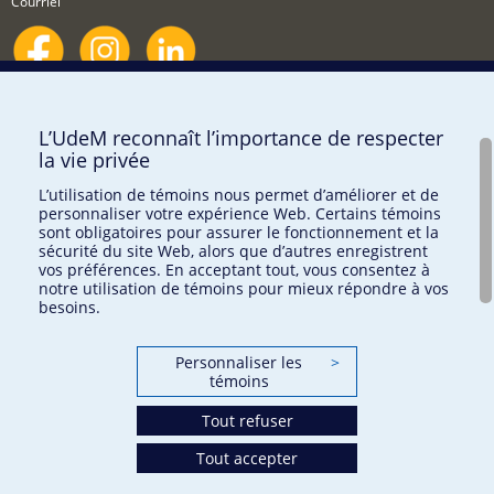
Courriel
Nouvelles et événements
Comment soutenir le Département?
L’UdeM reconnaît l’importance de respecter
la vie privée
BESOIN D'AIDE?
L’utilisation de témoins nous permet d’améliorer et de
Plan du site
personnaliser votre expérience Web. Certains témoins
Signaler une erreur
sont obligatoires pour assurer le fonctionnement et la
sécurité du site Web, alors que d’autres enregistrent
Accessibilité
vos préférences. En acceptant tout, vous consentez à
notre utilisation de témoins pour mieux répondre à vos
FACULTÉ DES ARTS ET DES SCIENCES
besoins.
Nos départements et écoles
Personnaliser les
>
Nos centres d'études
témoins
Nos programmes et cours
Tout refuser
Tout accepter
Confidentialité