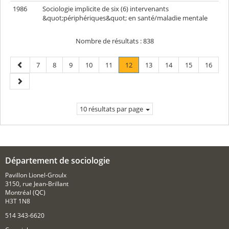
1986
Sociologie implicite de six (6) intervenants
&quot;périphériques&quot; en santé/maladie mentale
Nombre de résultats :
838
Page
Page
Page
Page
Page
Page
Page
.
Page
Page
Page
Page
7
8
9
10
11
12
13
14
15
16
précédente
Page
Page
courante.
suivante
10 résultats par page
Département de sociologie
Pavillon Lionel-Groulx
3150, rue Jean-Brillant
Montréal (QC)
H3T 1N8
514 343-6620