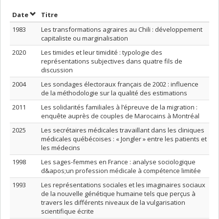
Trier par date en ordre décroissant
Trier par titre en ordre décroissant
Date
Titre
1983
Les transformations agraires au Chili : développement
capitaliste ou marginalisation
2020
Les timides et leur timidité : typologie des
représentations subjectives dans quatre fils de
discussion
2004
Les sondages électoraux français de 2002 : influence
de la méthodologie sur la qualité des estimations
2011
Les solidarités familiales à l’épreuve de la migration :
enquête auprès de couples de Marocains à Montréal
2025
Les secrétaires médicales travaillant dans les cliniques
médicales québécoises : « Jongler » entre les patients et
les médecins
1998
Les sages-femmes en France : analyse sociologique
d&apos;un profession médicale à compétence limitée
1993
Les représentations sociales et les imaginaires sociaux
de la nouvelle génétique humaine tels que perçus à
travers les différents niveaux de la vulgarisation
scientifique écrite