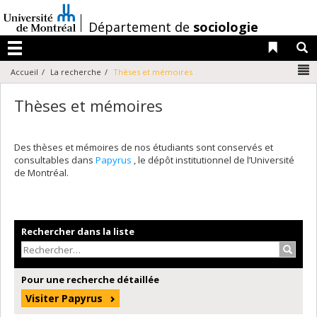
Passer
au
/
Département de
sociologie
contenu
Liens 
R
Menu
N
Accueil
La recherche
Thèses et mémoires
Thèses et mémoires
Des thèses et mémoires de nos étudiants sont conservés et
consultables dans
Papyrus
, le dépôt institutionnel de l’Université
de Montréal.
Rechercher dans la liste
Recher
Pour une recherche détaillée
Visiter Papyrus