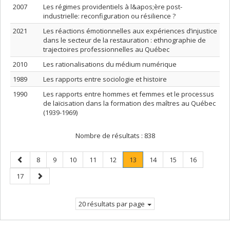
2007
Les régimes providentiels à l&apos;ère post-
industrielle: reconfiguration ou résilience ?
2021
Les réactions émotionnelles aux expériences d’injustice
dans le secteur de la restauration : ethnographie de
trajectoires professionnelles au Québec
2010
Les rationalisations du médium numérique
1989
Les rapports entre sociologie et histoire
1990
Les rapports entre hommes et femmes et le processus
de laïcisation dans la formation des maîtres au Québec
(1939-1969)
Nombre de résultats :
838
Page
Page
Page
Page
Page
Page
Page
.
Page
Page
Page
8
9
10
11
12
13
14
15
16
précédente
Page
Page
Page
17
courante.
suivante
20 résultats par page