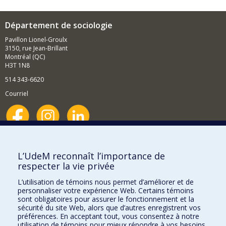
Département de sociologie
Pavillon Lionel-Groulx
3150, rue Jean-Brillant
Montréal (QC)
H3T 1N8
514 343-6620
Courriel
Nouvelles et événements
Comment soutenir le Département?
L’UdeM reconnaît l’importance de
respecter la vie privée
BESOIN D'AIDE?
L’utilisation de témoins nous permet d’améliorer et de
Plan du site
personnaliser votre expérience Web. Certains témoins
Signaler une erreur
sont obligatoires pour assurer le fonctionnement et la
sécurité du site Web, alors que d’autres enregistrent vos
Accessibilité
préférences. En acceptant tout, vous consentez à notre
utilisation de témoins pour mieux répondre à vos besoins.