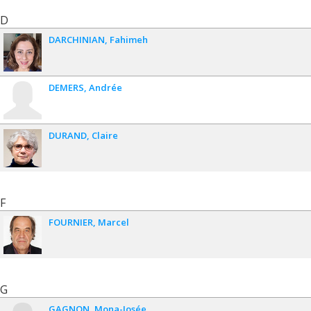
D
DARCHINIAN
Fahimeh
DEMERS
Andrée
DURAND
Claire
F
FOURNIER
Marcel
G
GAGNON
Mona-Josée