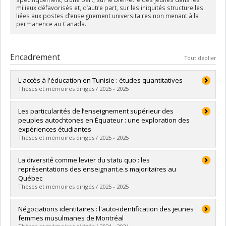
milieux défavorisés et, d’autre part, sur les iniquités structurelles
liées aux postes d’enseignement universitaires non menant à la
permanence au Canada.
Encadrement
Tout déplier
L'accès à l'éducation en Tunisie : études quantitatives
Thèses et mémoires dirigés / 2025 - 2025
Diplômé(e) :
Smaoui, Amina
Les particularités de l’enseignement supérieur des
Cycle :
Maîtrise
peuples autochtones en Équateur : une exploration des
Diplôme obtenu :
M. Sc.
expériences étudiantes
Lien vers le document dans Papyrus
Thèses et mémoires dirigés / 2025 - 2025
Diplômé(e) :
Torres Tapia, Luis Anibal
La diversité comme levier du statu quo : les
Cycle :
Maîtrise
représentations des enseignant.e.s majoritaires au
Diplôme obtenu :
M. Sc.
Québec
Lien vers le document dans Papyrus
Thèses et mémoires dirigés / 2025 - 2025
Diplômé(e) :
Fournier, Élodie
Négociations identitaires : l'auto-identification des jeunes
Cycle :
Maîtrise
femmes musulmanes de Montréal