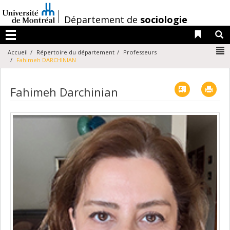
Passer
au
/
Département de
sociologie
contenu
Liens 
R
Menu
N
Accueil
Répertoire du département
Professeurs
Fahimeh DARCHINIAN
Vcard
Imp
Fahimeh Darchinian