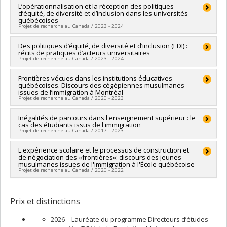
d'engagement partenarial
Chercheur principal :
L’opérationnalisation et la réception des politiques
Marie-Odile Magnan
d’équité, de diversité et d’inclusion dans les universités
Co-chercheurs :
Françoise Armand
,
Julie Larochelle-Audet
,
québécoises
Fahimeh Darchinian
,
Corina Borri-Anadon
,
Sivane Hirsch
,
Projet de recherche au Canada / 2023 - 2024
Annie Pilote
,
Geneviève Audet
Sources de financement :
FRQSC/Fonds de recherche du
Chercheur principal :
Des politiques d’équité, de diversité et d’inclusion (EDI) :
Fahimeh Darchinian
Québec - Société et culture (FQRSC)
récits de pratiques d’acteurs universitaires
Sources de financement :
MITACS Inc.
Projet de recherche au Canada / 2023 - 2024
Programmes de subvention :
PVXXXXXX-(SE) Programme
Programmes de subvention :
PVXXXXXX-Stage Accélération
Soutien aux équipes de recherche - Stade de développement
Québec - MITACS
Des politiques d’équité, de diversité et d’inclusion (EDI)
Frontières vécues dans les institutions éducatives
: Nouvelle équipe
québécoises. Discours des cégépiennes musulmanes
: récits de pratiques d’acteurs universitaires
issues de l’immigration à Montréal
Projet de recherche au Canada / 2020 - 2023
- Université de Montréal - CRI-JaDE - Mobilisation des
connaissances en collaboration avec FQPPU
Chercheur principal :
Inégalités de parcours dans l'enseignement supérieur : le
Fahimeh Darchinian
cas des étudiants issus de l'immigration
Co-chercheurs :
Marie-Odile Magnan
Projet de recherche au Canada / 2017 - 2023
Sources de financement :
CRSH/Conseil de recherches en
sciences humaines du Canada
Chercheur principal :
L'expérience scolaire et le processus de construction et
Marie-Odile Magnan
Programmes de subvention :
PV153480-Subventions de
de négociation des «frontières»: discours des jeunes
Co-chercheurs :
Pierre Canisius Kamanzi
,
Fahimeh Darchinian
développement Savoir
musulmanes issues de l'immigration à l'École québécoise
,
Annie Pilote
Projet de recherche au Canada / 2020 - 2022
Sources de financement :
CRSH/Conseil de recherches en
sciences humaines du Canada
Sources de financement :
CRSH/Conseil de recherches en
Programmes de subvention :
PVXXXXXX-Subvention Savoir
sciences humaines du Canada
Prix et distinctions
Programmes de subvention :
PVX20020-Subvention
institutionnelle du CRSH - Subventions d'exploration
2026 – Lauréate du programme Directeurs d’études