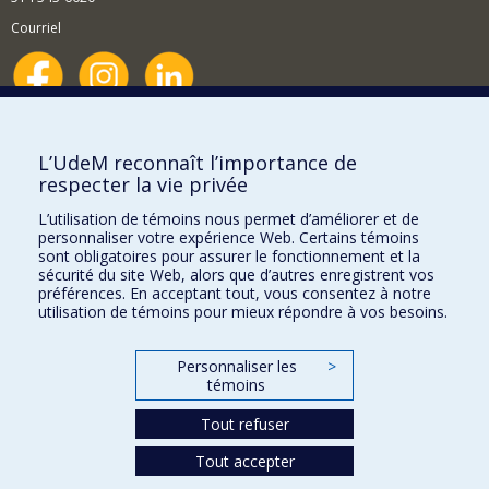
Courriel
Nouvelles et événements
Comment soutenir le Département?
L’UdeM reconnaît l’importance de
respecter la vie privée
BESOIN D'AIDE?
L’utilisation de témoins nous permet d’améliorer et de
Plan du site
personnaliser votre expérience Web. Certains témoins
Signaler une erreur
sont obligatoires pour assurer le fonctionnement et la
sécurité du site Web, alors que d’autres enregistrent vos
Accessibilité
préférences. En acceptant tout, vous consentez à notre
utilisation de témoins pour mieux répondre à vos besoins.
FACULTÉ DES ARTS ET DES SCIENCES
Nos départements et écoles
Personnaliser les
>
témoins
Nos centres d'études
Tout refuser
Nos programmes et cours
Tout accepter