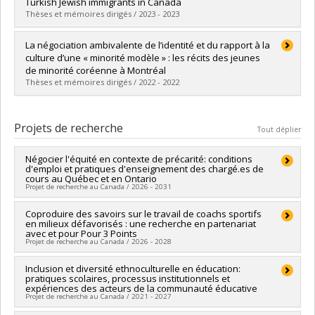
Cycle :
Maîtrise
Turkish Jewish immigrants in Canada
Diplôme obtenu :
M.A.
Thèses et mémoires dirigés / 2023 - 2023
Lien vers le document dans Papyrus
Diplômé(e) :
Ülgen, Övgü
La négociation ambivalente de l’identité et du rapport à la
Cycle :
Doctorat
culture d’une « minorité modèle » : les récits des jeunes
Diplôme obtenu :
Ph. D.
de minorité coréenne à Montréal
Lien vers le document dans Papyrus
Thèses et mémoires dirigés / 2022 - 2022
Diplômé(e) :
Doucet, Daphné
Cycle :
Maîtrise
Projets de recherche
Tout déplier
Diplôme obtenu :
M. Sc.
Lien vers le document dans Papyrus
Négocier l'équité en contexte de précarité: conditions
d'emploi et pratiques d'enseignement des chargé.es de
cours au Québec et en Ontario
Projet de recherche au Canada / 2026 - 2031
Chercheur principal :
Coproduire des savoirs sur le travail de coachs sportifs
Fahimeh Darchinian
en milieux défavorisés : une recherche en partenariat
Co-chercheurs :
Edward Ou Jin Lee
,
Roberta de Oliveira
avec et pour Pour 3 Points
Soares
Projet de recherche au Canada / 2026 - 2028
Sources de financement :
CRSH/Conseil de recherches en
sciences humaines du Canada
Chercheur principal :
Inclusion et diversité ethnoculturelle en éducation:
Fahimeh Darchinian
Programmes de subvention :
PVXXXXXX-Subvention Savoir
pratiques scolaires, processus institutionnels et
Sources de financement :
CRSH/Conseil de recherches en
expériences des acteurs de la communauté éducative
sciences humaines du Canada
Projet de recherche au Canada / 2021 - 2027
Programmes de subvention :
PVXXXXXX-Subvention