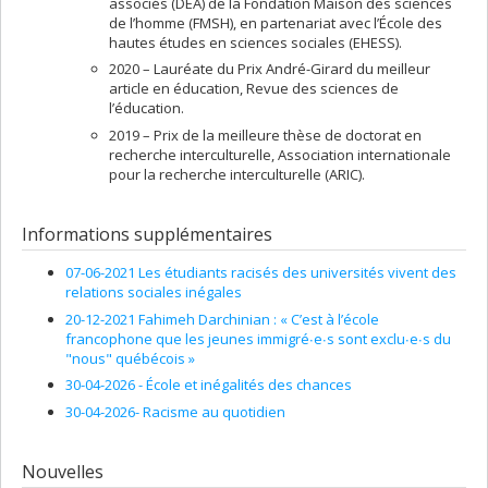
associés (DEA) de la Fondation Maison des sciences
de l’homme (FMSH), en partenariat avec l’École des
hautes études en sciences sociales (EHESS).
2020 – Lauréate du Prix André-Girard du meilleur
article en éducation, Revue des sciences de
l’éducation.
2019 – Prix de la meilleure thèse de doctorat en
recherche interculturelle, Association internationale
pour la recherche interculturelle (ARIC).
Informations supplémentaires
07-06-2021 Les étudiants racisés des universités vivent des
relations sociales inégales
20-12-2021 Fahimeh Darchinian : « C’est à l’école
francophone que les jeunes immigré∙e∙s sont exclu∙e∙s du
"nous" québécois »
30-04-2026 - École et inégalités des chances
30-04-2026- Racisme au quotidien
Nouvelles