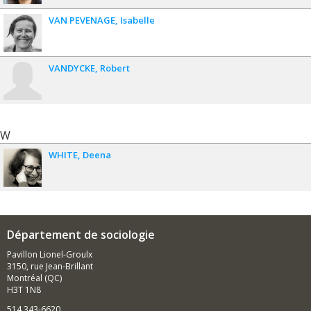
VAN PEVENAGE
Isabelle
VANDYCKE
Robert
W
WHITE
Deena
Département de sociologie
Pavillon Lionel-Groulx
3150, rue Jean-Brillant
Montréal (QC)
H3T 1N8
514 343-6620