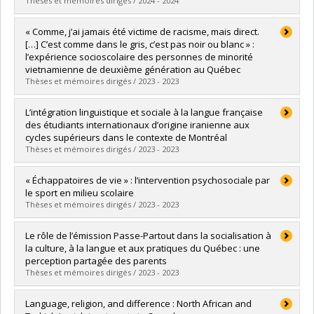
Diplôme obtenu :
M. Sc.
Thèses et mémoires dirigés / 2024 - 2024
Lien vers le document dans Papyrus
Diplômé(e) :
Bensahli, Amira
« Comme, j’ai jamais été victime de racisme, mais direct.
Cycle :
Maîtrise
[…] C’est comme dans le gris, c’est pas noir ou blanc » :
Diplôme obtenu :
M. Sc.
l’expérience socioscolaire des personnes de minorité
Lien vers le document dans Papyrus
vietnamienne de deuxième génération au Québec
Thèses et mémoires dirigés / 2023 - 2023
Diplômé(e) :
Chu, Ashley
L’intégration linguistique et sociale à la langue française
Cycle :
Maîtrise
des étudiants internationaux d’origine iranienne aux
Diplôme obtenu :
M. Sc.
cycles supérieurs dans le contexte de Montréal
Lien vers le document dans Papyrus
Thèses et mémoires dirigés / 2023 - 2023
Diplômé(e) :
Kamalzare, Sepideh
« Échappatoires de vie » : l’intervention psychosociale par
Cycle :
Doctorat
le sport en milieu scolaire
Diplôme obtenu :
Ph. D.
Thèses et mémoires dirigés / 2023 - 2023
Lien vers le document dans Papyrus
Diplômé(e) :
Lavoie, Jonatan
Le rôle de l’émission Passe-Partout dans la socialisation à
Cycle :
Maîtrise
la culture, à la langue et aux pratiques du Québec : une
Diplôme obtenu :
M. Sc.
perception partagée des parents
Lien vers le document dans Papyrus
Thèses et mémoires dirigés / 2023 - 2023
Diplômé(e) :
Vandal, Chloé
Language, religion, and difference : North African and