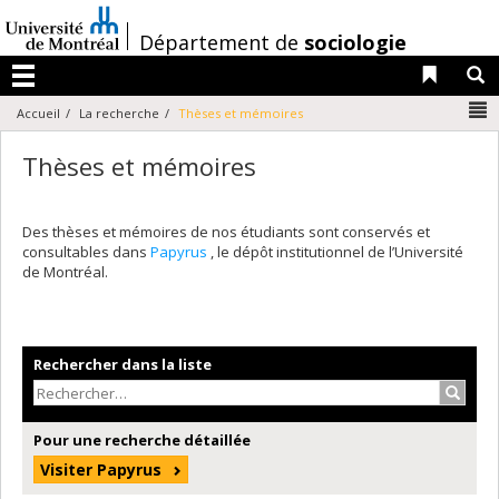
Passer
au
/
Département de
sociologie
contenu
Liens 
R
Menu
N
Accueil
La recherche
Thèses et mémoires
Thèses et mémoires
Des thèses et mémoires de nos étudiants sont conservés et
consultables dans
Papyrus
, le dépôt institutionnel de l’Université
de Montréal.
Rechercher dans la liste
Recher
Pour une recherche détaillée
Visiter Papyrus