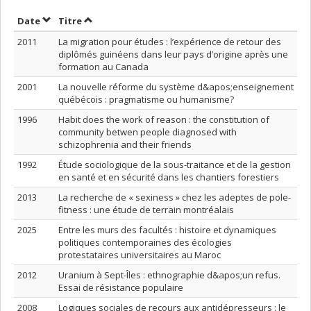
Trier par date en ordre croissant
Trier par titre en ordre croissant
Date
Titre
2011
La migration pour études : l’expérience de retour des
diplômés guinéens dans leur pays d’origine après une
formation au Canada
2001
La nouvelle réforme du système d&apos;enseignement
québécois : pragmatisme ou humanisme?
1996
Habit does the work of reason : the constitution of
community betwen people diagnosed with
schizophrenia and their friends
1992
Étude sociologique de la sous-traitance et de la gestion
en santé et en sécurité dans les chantiers forestiers
2013
La recherche de « sexiness » chez les adeptes de pole-
fitness : une étude de terrain montréalais
2025
Entre les murs des facultés : histoire et dynamiques
politiques contemporaines des écologies
protestataires universitaires au Maroc
2012
Uranium à Sept-Îles : ethnographie d&apos;un refus.
Essai de résistance populaire
2008
Logiques sociales de recours aux antidépresseurs : le