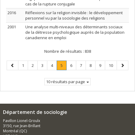
cas de la rupture conjugale
2016
Réflexions sur la religion invisible : le développement
personnel vu par la sociologie des religions
2001
Une analyse multi-niveaux des déterminants sociaux
de la détresse psychologique auprès de la population
canadienne en emploi
Nombre de résultats :
838
Page
Page
Page
Page
Page
Page
.
Page
Page
Page
Page
Page
Page
1
2
3
4
5
6
7
8
9
10
précédente
Page
suivant
courante.
10 résultats par page
Département de sociologie
Pavillon Lionel-Groulx
3150, rue Jean-Brillant
Montréal (QC)