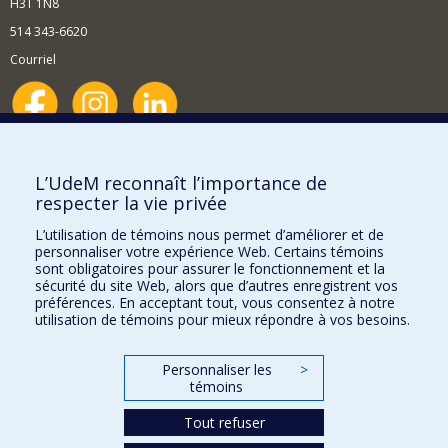
H3T 1N8
514 343-6620
Courriel
Nouvelles et événements
Comment soutenir le Département?
L’UdeM reconnaît l’importance de
respecter la vie privée
BESOIN D'AIDE?
L’utilisation de témoins nous permet d’améliorer et de
Plan du site
personnaliser votre expérience Web. Certains témoins
Signaler une erreur
sont obligatoires pour assurer le fonctionnement et la
sécurité du site Web, alors que d’autres enregistrent vos
Accessibilité
préférences. En acceptant tout, vous consentez à notre
utilisation de témoins pour mieux répondre à vos besoins.
FACULTÉ DES ARTS ET DES SCIENCES
Nos départements et écoles
Personnaliser les
>
témoins
Nos centres d'études
Tout refuser
Nos programmes et cours