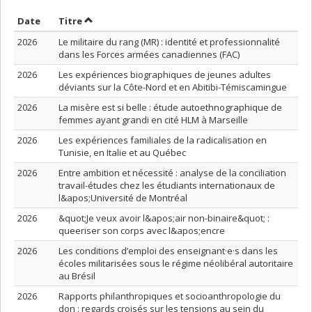
Trier par date en ordre croissant
Trier par titre en ordre croissant
Date
Titre
2026
Le militaire du rang (MR) : identité et professionnalité
dans les Forces armées canadiennes (FAC)
2026
Les expériences biographiques de jeunes adultes
déviants sur la Côte-Nord et en Abitibi-Témiscamingue
2026
La misère est si belle : étude autoethnographique de
femmes ayant grandi en cité HLM à Marseille
2026
Les expériences familiales de la radicalisation en
Tunisie, en Italie et au Québec
2026
Entre ambition et nécessité : analyse de la conciliation
travail-études chez les étudiants internationaux de
l&apos;Université de Montréal
2026
&quot;Je veux avoir l&apos;air non-binaire&quot; :
queeriser son corps avec l&apos;encre
2026
Les conditions d’emploi des enseignant·e·s dans les
écoles militarisées sous le régime néolibéral autoritaire
au Brésil
2026
Rapports philanthropiques et socioanthropologie du
don : regards croisés sur les tensions au sein du