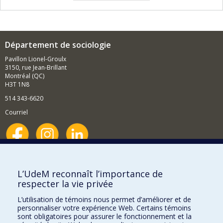
Département de sociologie
Pavillon Lionel-Groulx
3150, rue Jean-Brillant
Montréal (QC)
H3T 1N8
514 343-6620
Courriel
Nouvelles et événements
Comment soutenir le Département?
L’UdeM reconnaît l’importance de
respecter la vie privée
BESOIN D'AIDE?
L’utilisation de témoins nous permet d’améliorer et de
Plan du site
personnaliser votre expérience Web. Certains témoins
Signaler une erreur
sont obligatoires pour assurer le fonctionnement et la