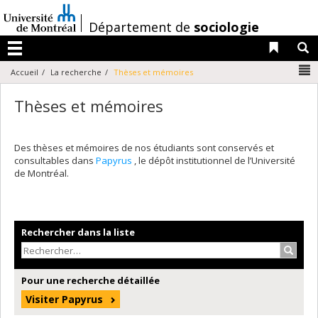
Passer
au
/
Département de
sociologie
contenu
Liens 
R
Menu
N
Accueil
La recherche
Thèses et mémoires
Thèses et mémoires
Des thèses et mémoires de nos étudiants sont conservés et
consultables dans
Papyrus
, le dépôt institutionnel de l’Université
de Montréal.
Rechercher dans la liste
Recher
Pour une recherche détaillée
Visiter Papyrus