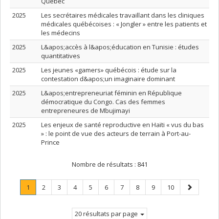
Québec
2025
Les secrétaires médicales travaillant dans les cliniques
médicales québécoises : « Jongler » entre les patients et
les médecins
2025
L&apos;accès à l&apos;éducation en Tunisie : études
quantitatives
2025
Les jeunes «gamers» québécois : étude sur la
contestation d&apos;un imaginaire dominant
2025
L&apos;entrepreneuriat féminin en République
démocratique du Congo. Cas des femmes
entrepreneures de Mbujimayi
2025
Les enjeux de santé reproductive en Haïti « vus du bas
» : le point de vue des acteurs de terrain à Port-au-
Prince
Nombre de résultats :
841
Page
.
Page
Page
Page
Page
Page
Page
Page
Page
Page
Page
1
2
3
4
5
6
7
8
9
10
Page
suivante
courante.
20 résultats par page