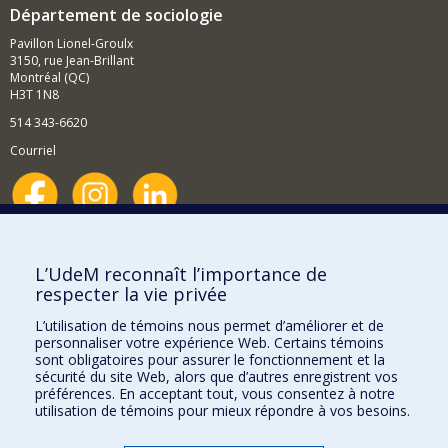
Département de sociologie
Pavillon Lionel-Groulx
3150, rue Jean-Brillant
Montréal (QC)
H3T 1N8
514 343-6620
Courriel
Nouvelles et événements
Comment soutenir le Département?
L’UdeM reconnaît l’importance de
respecter la vie privée
BESOIN D'AIDE?
L’utilisation de témoins nous permet d’améliorer et de
Plan du site
personnaliser votre expérience Web. Certains témoins
Signaler une erreur
sont obligatoires pour assurer le fonctionnement et la
sécurité du site Web, alors que d’autres enregistrent vos
Accessibilité
préférences. En acceptant tout, vous consentez à notre
utilisation de témoins pour mieux répondre à vos besoins.
FACULTÉ DES ARTS ET DES SCIENCES