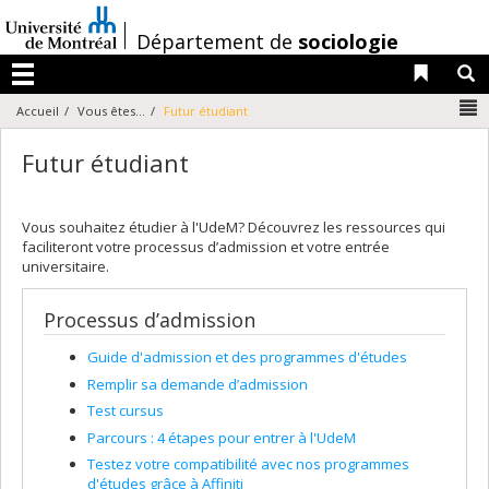
Passer
au
/
Département de
sociologie
contenu
Liens 
R
Menu
N
Accueil
Vous êtes...
Futur étudiant
Futur étudiant
Vous souhaitez étudier à l'UdeM? Découvrez les ressources qui
faciliteront votre processus d’admission et votre entrée
universitaire.
Processus d’admission
Guide d'admission et des programmes d'études
Remplir sa demande d’admission
Test cursus
Parcours : 4 étapes pour entrer à l'UdeM
Testez votre compatibilité avec nos programmes
d'études grâce à Affiniti