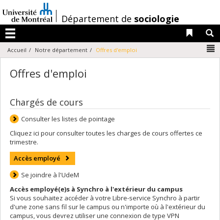
Passer
au
/
Département de
sociologie
contenu
Liens 
R
Menu
N
Accueil
Notre département
Offres d'emploi
Offres d'emploi
Chargés de cours
Consulter les listes de pointage
Cliquez ici pour consulter toutes les charges de cours offertes ce
trimestre.
Accès employé
Se joindre à l'UdeM
Accès employé(e)s à Synchro à l'extérieur du campus
Si vous souhaitez accéder à votre Libre-service Synchro à partir
d'une zone sans fil sur le campus ou n'importe où à l'extérieur du
campus, vous devrez utiliser une connexion de type VPN