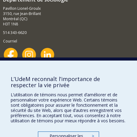
Pavillon Lionel-Groulx
3150, rue Jean-Brillant
Montréal (QC)
H3T 1N8
514 343-6620
Courriel
Nouvelles et événements
Comment soutenir le Département?
L’UdeM reconnaît l’importance de
respecter la vie privée
BESOIN D'AIDE?
L’utilisation de témoins nous permet d’améliorer et de
Plan du site
personnaliser votre expérience Web. Certains témoins
Signaler une erreur
sont obligatoires pour assurer le fonctionnement et la
sécurité du site Web, alors que d’autres enregistrent vos
Accessibilité
préférences. En acceptant tout, vous consentez à notre
utilisation de témoins pour mieux répondre à vos besoins.
FACULTÉ DES ARTS ET DES SCIENCES
Nos départements et écoles
Personnaliser les
>