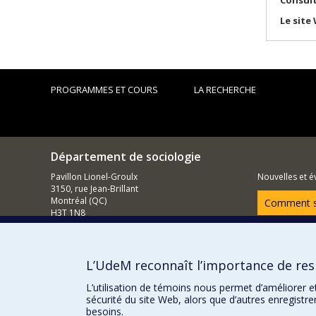
Le site
PROGRAMMES ET COURS
LA RECHERCHE
Département de sociologie
Pavillon Lionel-Groulx
Nouvelles et 
3150, rue Jean-Brillant
Montréal (QC)
Comment so
H3T 1N8
514 343-6620
Courriel
L’UdeM reconnaît l’importance de resp
L’utilisation de témoins nous permet d’améliorer e
sécurité du site Web, alors que d’autres enregistr
besoins.