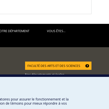
OTRE DÉPARTEMENT
VOUS ÊTES...
FACULTÉ DES ARTS ET DES SCIENCES
Nos départements et écoles
Nos centres d'études
Nos programmes et cours
atoires pour assurer le fonctionnement et la
sation de témoins pour mieux répondre à vos