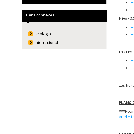
H
H
Liens connexes
Hiver 2
H
Le plagiat
H
International
CYCLES 
H
H
Les hor
PLANS 
***Pour 
arielle
Consult