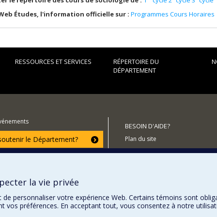
 Web Études, l'information officielle sur :
Programmes
Cours
Horaires
RESSOURCES ET SERVICES
RÉPERTOIRE DU
N
DÉPARTEMENT
événements
BESOIN D'AIDE?
utenir le Département?
Plan du site
Signaler une erreur
Accessibilité
ecter la vie privée
t de personnaliser votre expérience Web. Certains témoins sont oblig
ent vos préférences. En acceptant tout, vous consentez à notre utili