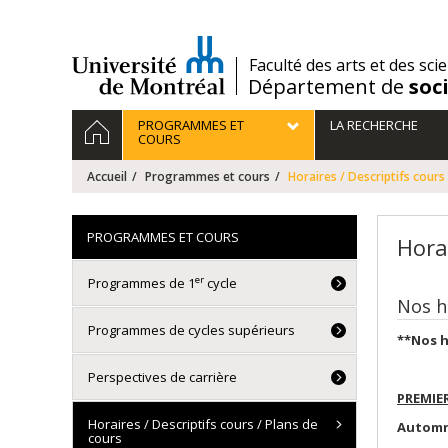
Passer
au
contenu
/
Faculté des arts et des sci
Département de
soc
Navigation
ACCUEIL
PROGRAMMES ET
LA RECHERCHE
principale
COURS
Accueil
Programmes et cours
Horaires / Descriptifs cours
PROGRAMMES ET COURS
Horai
er
Programmes de 1
cycle
Nos h
Programmes de cycles supérieurs
**Nos h
Perspectives de carrière
PREMIE
Horaires / Descriptifs cours / Plans de
Automn
cours