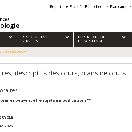
Liens
Répertoire
Facultés
Bibliothèques
Plan campus
externes
ences
iologie
RESSOURCES ET
RÉPERTOIRE DU
SERVICES
DÉPARTEMENT
 / Plans de cours
res, descriptifs des cours, plans de cours
oraires
oraires peuvent être sujets à modifications**
R CYCLE
e 2026