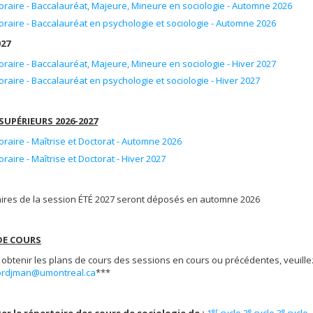
oraire - Baccalauréat, Majeure, Mineure en sociologie - Automne 2026
oraire - Baccalauréat en psychologie et sociologie - Automne 2026
027
oraire - Baccalauréat, Majeure, Mineure en sociologie - Hiver 2027
oraire - Baccalauréat en psychologie et sociologie - Hiver 2027
SUPÉRIEURS 2026-2027
oraire - Maîtrise et Doctorat - Automne 2026
oraire - Maîtrise et Doctorat - Hiver 2027
aires de la session ÉTÉ 2027 seront déposés en automne 2026
DE COURS
obtenir les plans de cours des sessions en cours ou précédentes, veuille
.tordjman@umontreal.ca
***
er
e
e
er le répertoire des cours de sociologie de :
1
cycle
2
cycle
3
cycle