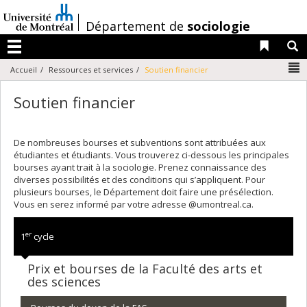
Passer
au
/
Département de
sociologie
contenu
Liens 
R
Menu
N
Accueil
Ressources et services
Soutien financier
Soutien financier
De nombreuses bourses et subventions sont attribuées aux
étudiantes et étudiants. Vous trouverez ci-dessous les principales
bourses ayant trait à la sociologie. Prenez connaissance des
diverses possibilités et des conditions qui s’appliquent. Pour
plusieurs bourses, le Département doit faire une présélection.
Vous en serez informé par votre adresse @umontreal.ca.
er
1
cycle
Prix et bourses de la Faculté des arts et
des sciences