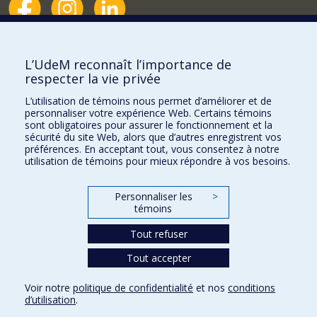
Nouvelles et événements
Comment soutenir le Département?
L’UdeM reconnaît l’importance de
respecter la vie privée
BESOIN D'AIDE?
L’utilisation de témoins nous permet d’améliorer et de
Plan du site
personnaliser votre expérience Web. Certains témoins
Signaler une erreur
sont obligatoires pour assurer le fonctionnement et la
sécurité du site Web, alors que d’autres enregistrent vos
Accessibilité
préférences. En acceptant tout, vous consentez à notre
utilisation de témoins pour mieux répondre à vos besoins.
FACULTÉ DES ARTS ET DES SCIENCES
Nos départements et écoles
Personnaliser les
>
témoins
Nos centres d'études
Tout refuser
Nos programmes et cours
Tout accepter
Confidentialité
Voir notre
politique de confidentialité
et nos
conditions
Conditions d’utilisation
d’utilisation
.
Paramètres des témoins