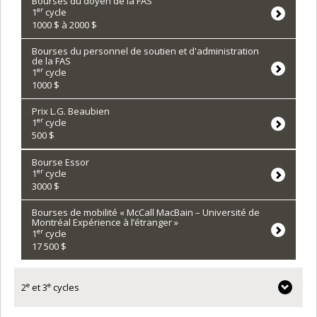
Bourses du doyen de la FAS
er
1
cycle
1000 $ à 2000 $
Bourses du personnel de soutien et d'administration
de la FAS
er
1
cycle
1000 $
Prix L.G. Beaubien
er
1
cycle
500 $
Bourse Essor
er
1
cycle
3000 $
Bourses de mobilité « McCall MacBain – Université de
Montréal Expérience à l’étranger »
er
1
cycle
17 500 $
e
e
2
et 3
cycles