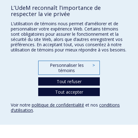
L’UdeM reconnaît l’importance de
respecter la vie privée
Nouvelles et événements
L’utilisation de témoins nous permet d’améliorer et de
Comment soutenir le Département?
personnaliser votre expérience Web. Certains témoins
sont obligatoires pour assurer le fonctionnement et la
BESOIN D'AIDE?
sécurité du site Web, alors que d’autres enregistrent vos
préférences. En acceptant tout, vous consentez à notre
Plan du site
utilisation de témoins pour mieux répondre à vos besoins.
Signaler une erreur
Accessibilité
Personnaliser les
>
témoins
FACULTÉ DES ARTS ET DES SCIENCES
Tout refuser
Nos départements et écoles
Tout accepter
Nos centres d'études
Nos programmes et cours
Voir notre
politique de confidentialité
et nos
conditions
d’utilisation
.
Confidentialité
Conditions d’utilisation
Paramètres des témoins