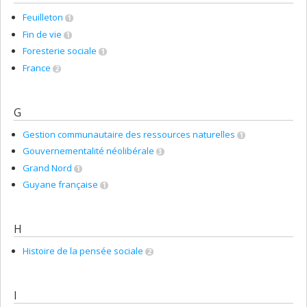
Feuilleton
1
Fin de vie
1
Foresterie sociale
1
France
2
G
Gestion communautaire des ressources naturelles
1
Gouvernementalité néolibérale
3
Grand Nord
1
Guyane française
1
H
Histoire de la pensée sociale
2
I