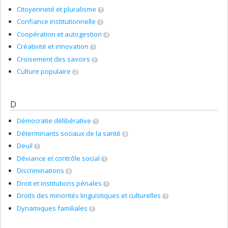
Citoyenneté et pluralisme
1
Confiance institutionnelle
1
Coopération et autogestion
4
Créativité et innovation
1
Croisement des savoirs
3
Culture populaire
2
D
Démocratie délibérative
1
Déterminants sociaux de la santé
6
Deuil
1
Déviance et contrôle social
1
Discriminations
6
Droit et institutions pénales
1
Droits des minorités linguistiques et culturelles
1
Dynamiques familiales
3