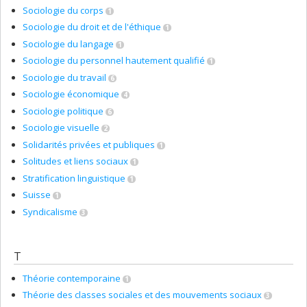
Sociologie du corps
1
Sociologie du droit et de l'éthique
1
Sociologie du langage
1
Sociologie du personnel hautement qualifié
1
Sociologie du travail
6
Sociologie économique
4
Sociologie politique
6
Sociologie visuelle
2
Solidarités privées et publiques
1
Solitudes et liens sociaux
1
Stratification linguistique
1
Suisse
1
Syndicalisme
3
T
Théorie contemporaine
1
Théorie des classes sociales et des mouvements sociaux
3