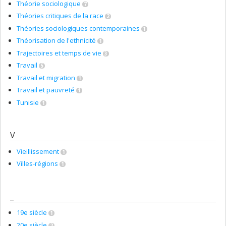
Théorie sociologique
7
Théories critiques de la race
2
Théories sociologiques contemporaines
1
Théorisation de l'ethnicité
1
Trajectoires et temps de vie
3
Travail
5
Travail et migration
1
Travail et pauvreté
1
Tunisie
1
V
Vieillissement
1
Villes-régions
1
_
19e siècle
1
20e siècle
2