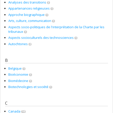
Analyses des transitions
3
Appartenances religieuses
1
Approche biographique
1
Arts, culture, communication
1
Aspects socio-politiques de l'interprétation de la Charte par les
tribunaux
1
Aspects socioculturels des technosciences
1
Autochtones
2
B
Belgique
1
Bioéconomie
1
Biomédecine
1
Biotechnologies et société
1
C
Canada
10