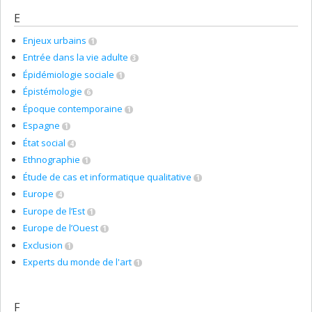
E
Enjeux urbains
1
Entrée dans la vie adulte
3
Épidémiologie sociale
1
Épistémologie
6
Époque contemporaine
1
Espagne
1
État social
4
Ethnographie
1
Étude de cas et informatique qualitative
1
Europe
4
Europe de l’Est
1
Europe de l’Ouest
1
Exclusion
1
Experts du monde de l'art
1
F