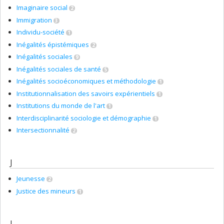
Imaginaire social
2
Immigration
3
Individu-société
1
Inégalités épistémiques
2
Inégalités sociales
9
Inégalités sociales de santé
5
Inégalités socioéconomiques et méthodologie
1
Institutionnalisation des savoirs expérientiels
1
Institutions du monde de l'art
1
Interdisciplinarité sociologie et démographie
1
Intersectionnalité
2
J
Jeunesse
2
Justice des mineurs
1
L