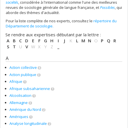
sociétés
, considérée à l'international comme l'une des meilleures
revues de sociologie générale de langue française, et
Possibles
, qui
aborde des thèmes d'actualité.
Pour la liste complète de nos experts, consultez le
répertoire du
Département de sociologie.
Se rendre aux expertises débutant par la lettre :
A
B
C
D
E
F
G
H
I
J
K
L
M
N
O
P
Q
R
S
T
U
V
W
X
Y
Z
_
A
Action collective
6
Action publique
3
Afrique
1
Afrique subsaharienne
1
Alcoolisation
1
Allemagne
3
Amérique du Nord
2
Amériques
1
Analyse longitudinale
2