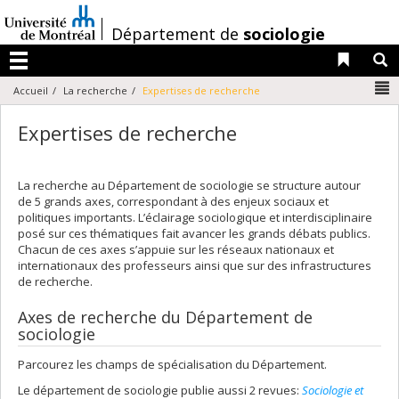
Passer
au
/
Département de
sociologie
contenu
Liens 
R
Menu
N
Accueil
La recherche
Expertises de recherche
Expertises de recherche
La recherche au Département de sociologie se structure autour
de 5 grands axes, correspondant à des enjeux sociaux et
politiques importants. L’éclairage sociologique et interdisciplinaire
posé sur ces thématiques fait avancer les grands débats publics.
Chacun de ces axes s’appuie sur les réseaux nationaux et
internationaux des professeurs ainsi que sur des infrastructures
de recherche.
Axes de recherche du Département de
sociologie
Parcourez les champs de spécialisation du Département.
Le département de sociologie publie aussi 2 revues:
Sociologie et