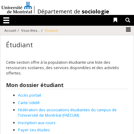
Passer
au
/
Département de
sociologie
contenu
Liens 
R
Menu
N
Accueil
Vous êtes...
Étudiant
Étudiant
Cette section offre à la population étudiante une liste des
ressources scolaires, des services disponibles et des activités
offertes.
Mon dossier étudiant
Accès portail
Carte UdeM
Fédération des associations étudiantes du campus de
l'Université de Montréal (FAÉCUM)
Inscription aux cours
Payer ses études