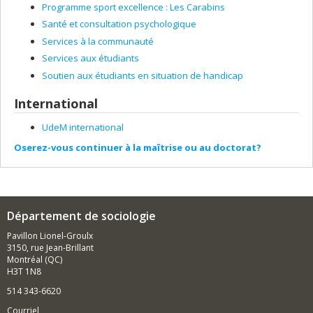
Programme sport excellence : Les Carabins
Santé et consultation psychologique
Services à la communauté
Services aux étudiants
Soutien aux étudiants en situation de handicap
International
UdeM international
Oserez-vous continuer à la maîtrise ou au doctorat?
Département de sociologie
Pavillon Lionel-Groulx
3150, rue Jean-Brillant
Montréal (QC)
H3T 1N8
514 343-6620
Courriel