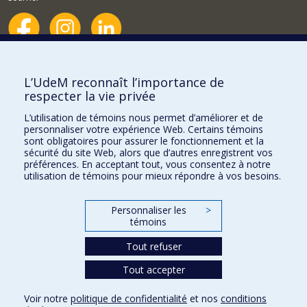
Nouvelles et événements
Comment soutenir le Département?
L’UdeM reconnaît l’importance de
respecter la vie privée
BESOIN D'AIDE?
L’utilisation de témoins nous permet d’améliorer et de
Plan du site
personnaliser votre expérience Web. Certains témoins
Signaler une erreur
sont obligatoires pour assurer le fonctionnement et la
sécurité du site Web, alors que d’autres enregistrent vos
Accessibilité
préférences. En acceptant tout, vous consentez à notre
utilisation de témoins pour mieux répondre à vos besoins.
FACULTÉ DES ARTS ET DES SCIENCES
Nos départements et écoles
Personnaliser les
>
témoins
Nos centres d'études
Nos programmes et cours
Tout refuser
Tout accepter
Confidentialité
Voir notre
politique de confidentialité
et nos
conditions