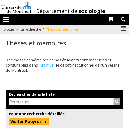
Passer
au
/
Département de
sociologie
contenu
Liens 
R
Menu
N
Accueil
La recherche
Thèses et mémoires
Thèses et mémoires
Des thèses et mémoires de nos étudiants sont conservés et
consultables dans
Papyrus
, le dépôt institutionnel de l’Université
de Montréal.
Rechercher dans la liste
Recher
Pour une recherche détaillée
Visiter Papyrus