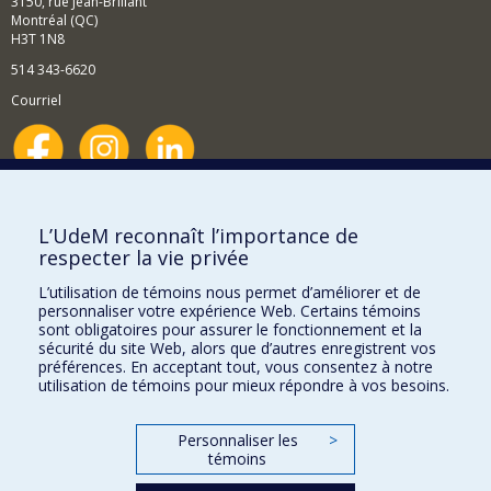
3150, rue Jean-Brillant
Montréal (QC)
H3T 1N8
514 343-6620
Courriel
Nouvelles et événements
Comment soutenir le Département?
L’UdeM reconnaît l’importance de
respecter la vie privée
BESOIN D'AIDE?
L’utilisation de témoins nous permet d’améliorer et de
Plan du site
personnaliser votre expérience Web. Certains témoins
Signaler une erreur
sont obligatoires pour assurer le fonctionnement et la
sécurité du site Web, alors que d’autres enregistrent vos
Accessibilité
préférences. En acceptant tout, vous consentez à notre
utilisation de témoins pour mieux répondre à vos besoins.
FACULTÉ DES ARTS ET DES SCIENCES
Nos départements et écoles
Personnaliser les
>
témoins
Nos centres d'études