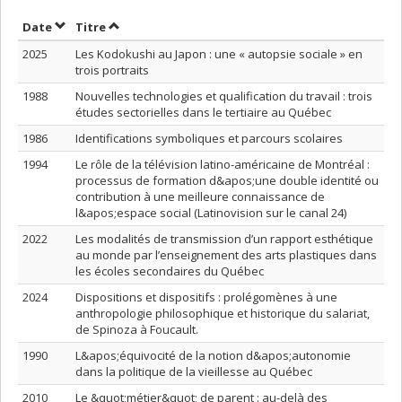
Trier par date en ordre croissant
Trier par titre en ordre croissant
Date
Titre
2025
Les Kodokushi au Japon : une « autopsie sociale » en
trois portraits
1988
Nouvelles technologies et qualification du travail : trois
études sectorielles dans le tertiaire au Québec
1986
Identifications symboliques et parcours scolaires
1994
Le rôle de la télévision latino-américaine de Montréal :
processus de formation d&apos;une double identité ou
contribution à une meilleure connaissance de
l&apos;espace social (Latinovision sur le canal 24)
2022
Les modalités de transmission d’un rapport esthétique
au monde par l’enseignement des arts plastiques dans
les écoles secondaires du Québec
2024
Dispositions et dispositifs : prolégomènes à une
anthropologie philosophique et historique du salariat,
de Spinoza à Foucault.
1990
L&apos;équivocité de la notion d&apos;autonomie
dans la politique de la vieillesse au Québec
2010
Le &quot;métier&quot; de parent : au-delà des