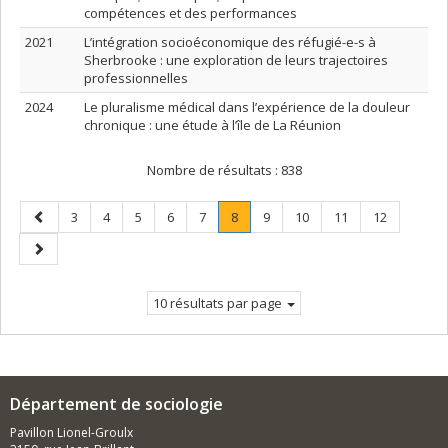
compétences et des performances
2021
L’intégration socioéconomique des réfugié-e-s à
Sherbrooke : une exploration de leurs trajectoires
professionnelles
2024
Le pluralisme médical dans l’expérience de la douleur
chronique : une étude à l’île de La Réunion
Nombre de résultats :
838
Page
Page
Page
Page
Page
Page
Page
.
Page
Page
Page
Page
3
4
5
6
7
8
9
10
11
12
précédente
Page
Page
courante.
suivante
10 résultats par page
Département de sociologie
Pavillon Lionel-Groulx