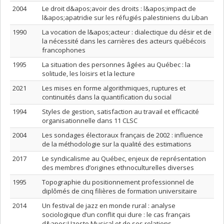
2004
Le droit d&apos;avoir des droits : l&apos;impact de
l&apos;apatridie sur les réfugiés palestiniens du Liban
1990
La vocation de l&apos;acteur : dialectique du désir et de
la nécessité dans les carrières des acteurs québécois
francophones
1995
La situation des personnes âgées au Québec : la
solitude, les loisirs et la lecture
2021
Les mises en forme algorithmiques, ruptures et
continuités dans la quantification du social
1994
Styles de gestion, satisfaction au travail et efficacité
organisationnelle dans 11 CLSC
2004
Les sondages électoraux français de 2002 : influence
de la méthodologie sur la qualité des estimations
2017
Le syndicalisme au Québec, enjeux de représentation
des membres d’origines ethnoculturelles diverses
1995
Topographie du positionnement professionnel de
diplômés de cinq filières de formation universitaire
2014
Un festival de jazz en monde rural : analyse
sociologique d’un conflit qui dure : le cas français
d&apos;Uzeste Musical et de ses relations