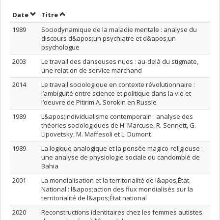
Trier par date en ordre croissant
Trier par titre en ordre croissant
Date
Titre
1989
Sociodynamique de la maladie mentale : analyse du
discours d&apos;un psychiatre et d&apos;un
psychologue
2003
Le travail des danseuses nues : au-delà du stigmate,
une relation de service marchand
2014
Le travail sociologique en contexte révolutionnaire :
l’ambiguïté entre science et politique dans la vie et
l’oeuvre de Pitirim A. Sorokin en Russie
1989
L&apos;individualisme contemporain : analyse des
théories sociologiques de H. Marcuse, R. Sennett, G.
Lipovetsky, M. Maffesoli et L. Dumont
1989
La logique analogique et la pensée magico-religieuse :
une analyse de physiologie sociale du candomblé de
Bahia
2001
La mondialisation et la territorialité de l&apos;État
National : l&apos;action des flux mondialisés sur la
territorialité de l&apos;État national
2020
Reconstructions identitaires chez les femmes autistes