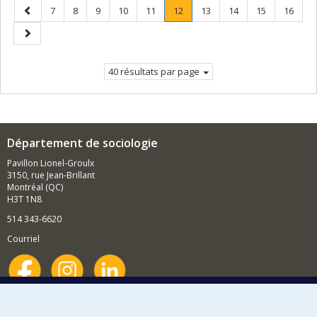
Page
Page
Page
Page
Page
Page
Page
.
Page
Page
Page
Page
7
8
9
10
11
12
13
14
15
16
précédente
Page
Page
courante.
suivante
40 résultats par page
Département de sociologie
Pavillon Lionel-Groulx
3150, rue Jean-Brillant
Montréal (QC)
H3T 1N8
514 343-6620
Courriel
Nouvelles et événements