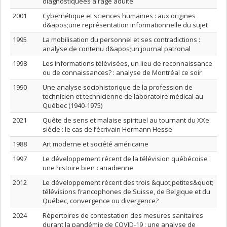
diagnostiquées à l’âge adulte
2001
Cybernétique et sciences humaines : aux origines
d&apos;une représentation informationnelle du sujet
1995
La mobilisation du personnel et ses contradictions :
analyse de contenu d&apos;un journal patronal
1998
Les informations télévisées, un lieu de reconnaissance
ou de connaissances? : analyse de Montréal ce soir
1990
Une analyse sociohistorique de la profession de
technicien et technicienne de laboratoire médical au
Québec (1940-1975)
2021
Quête de sens et malaise spirituel au tournant du XXe
siècle : le cas de l’écrivain Hermann Hesse
1988
Art moderne et société américaine
1997
Le développement récent de la télévision québécoise :
une histoire bien canadienne
2012
Le développement récent des trois &quot;petites&quot;
télévisions francophones de Suisse, de Belgique et du
Québec, convergence ou divergence?
2024
Répertoires de contestation des mesures sanitaires
durant la pandémie de COVID-19 : une analyse de