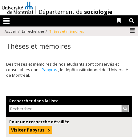
Passer
au
/
Département de
sociologie
contenu
Liens 
R
Menu
N
Accueil
La recherche
Thèses et mémoires
Thèses et mémoires
Des thèses et mémoires de nos étudiants sont conservés et
consultables dans
Papyrus
, le dépôt institutionnel de l’Université
de Montréal.
Rechercher dans la liste
Recher
Pour une recherche détaillée
Visiter Papyrus