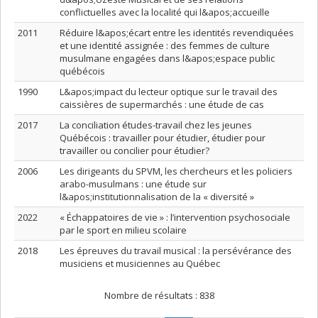
conflictuelles avec la localité qui l&apos;accueille
2011
Réduire l&apos;écart entre les identités revendiquées
et une identité assignée : des femmes de culture
musulmane engagées dans l&apos;espace public
québécois
1990
L&apos;impact du lecteur optique sur le travail des
caissières de supermarchés : une étude de cas
2017
La conciliation études-travail chez les jeunes
Québécois : travailler pour étudier, étudier pour
travailler ou concilier pour étudier?
2006
Les dirigeants du SPVM, les chercheurs et les policiers
arabo-musulmans : une étude sur
l&apos;institutionnalisation de la « diversité »
2022
« Échappatoires de vie » : l’intervention psychosociale
par le sport en milieu scolaire
2018
Les épreuves du travail musical : la persévérance des
musiciens et musiciennes au Québec
Nombre de résultats :
838