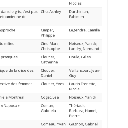
Nicolas
dans le gris, c’est pas
Chu, Ashley
Darchinian,
 vietnamienne de
Fahimeh
s;approche
Cimper,
Legendre, Camille
Philippe
du milieu
Cinq-Mars,
Noiseux, Yanick;
Christophe
Landry, Normand
 pratiques
Cloutier,
Houle, Gilles
Catherine
que de la crise des
Cloutier,
Vaillancourt, Jean-
Daniel
Guy
llective des femmes
Cloutier, Yves
Laurin Frenette,
Nicole
omie à Montréal
Coget, Léa
Noiseux, Yanick
j-« Napoca »
Coman,
Thériault,
Gabriela
Barbara; Hamel,
Pierre
Comeau, Yvan
Gagnon, Gabriel