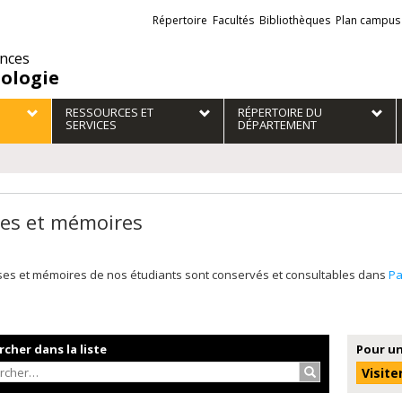
Liens
Répertoire
Facultés
Bibliothèques
Plan campus
externes
ences
iologie
RESSOURCES ET
RÉPERTOIRE DU
SERVICES
DÉPARTEMENT
es et mémoires
ses et mémoires de nos étudiants sont conservés et consultables dans
P
cher dans la liste
Pour un
Rechercher…
Visite