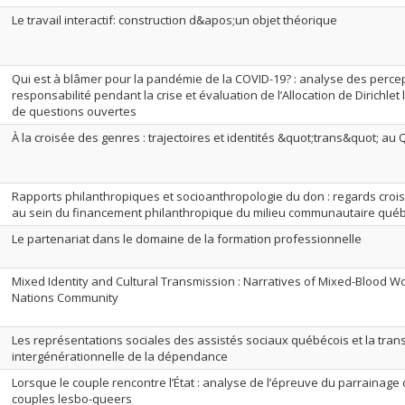
Le travail interactif: construction d&apos;un objet théorique
Qui est à blâmer pour la pandémie de la COVID-19? : analyse des percep
responsabilité pendant la crise et évaluation de l’Allocation de Dirichlet
de questions ouvertes
À la croisée des genres : trajectoires et identités &quot;trans&quot; au
Rapports philanthropiques et socioanthropologie du don : regards crois
au sein du financement philanthropique du milieu communautaire qué
Le partenariat dans le domaine de la formation professionnelle
Mixed Identity and Cultural Transmission : Narratives of Mixed-Blood W
Nations Community
Les représentations sociales des assistés sociaux québécois et la tran
intergénérationnelle de la dépendance
Lorsque le couple rencontre l’État : analyse de l’épreuve du parrainage
couples lesbo-queers