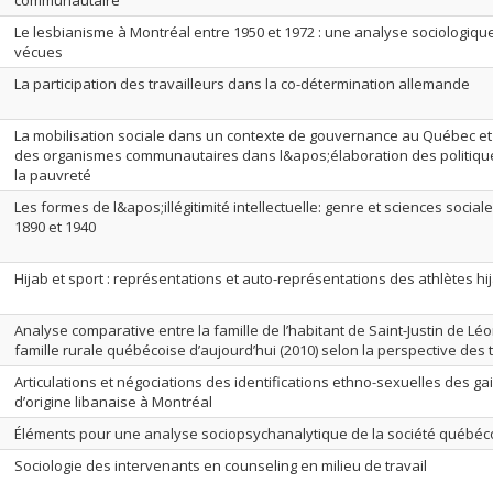
communautaire
Le lesbianisme à Montréal entre 1950 et 1972 : une analyse sociologi
vécues
La participation des travailleurs dans la co-détermination allemande
La mobilisation sociale dans un contexte de gouvernance au Québec et e
des organismes communautaires dans l&apos;élaboration des politiques
la pauvreté
Les formes de l&apos;illégitimité intellectuelle: genre et sciences social
1890 et 1940
Hijab et sport : représentations et auto-représentations des athlètes hi
Analyse comparative entre la famille de l’habitant de Saint-Justin de Léo
famille rurale québécoise d’aujourd’hui (2010) selon la perspective des
Articulations et négociations des identifications ethno-sexuelles des ga
d’origine libanaise à Montréal
Éléments pour une analyse sociopsychanalytique de la société québé
Sociologie des intervenants en counseling en milieu de travail