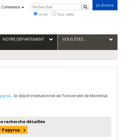
Je donne
Rechercher
Connexion
Rechercher
Ce site
Tout UdeM
NOTRE DÉPARTEMENT
VOUS ÊTES...
apyrus
, le dépôt institutionnel de l’Université de Montréal.
e recherche détaillée
r Papyrus