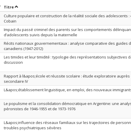
rier par date en ordre croissant
Trier par titre en ordre croissant
Titre
Culture populaire et construction de la réalité sociale des adolescents :
Cobain
Impact du passé criminel des parents sur les comportements délinquan
d’adolescents suivis depuis la maternelle
Récits nationaux gouvernementaux : analyse comparative des guides d
canadiens (1947-2012)
Les timides et leur timidité : typologie des représentations subjectives d
discussion
Rapport à l&apos;école et réussite scolaire : étude exploratoire auprès
secondaire IV
L&apos;établissement linguistique, en emploi, des nouveaux immigrant
Le populisme et la consolidation démocratique en Argentine: une anal
péronistes de 1946-1955 et de 1973-1976
L&apos;influence des réseaux familiaux sur les trajectoires de person
troubles psychiatriques sévères