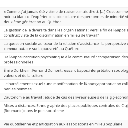
« Comme, j’ai jamais été victime de racisme, mais direct. […] C’est comme 
noir ou blanc » : l’expérience socioscolaire des personnes de minorité
deuxième génération au Québec
La gestion de la diversité dans les organisations : vers la fin de l&apo
constructiviste de la discrimination en milieu de travail?
La question sociale au cœur de la relation d’assistance : la perspective 
communautaire sur la pauvreté au Québec
De l&apos;institution psychiatrique à la communauté : comparaison des
professionnelles
Émile Durkheim, Fernand Dumont : essai d&apos;interprétation sociologi
valeurs et de la culture
Le harcèlement sexuel : une manifestation de l&apos;appropriation co
par les hommes
L’autonomie au travail : étude de cas des livreur·euse·s de la gig-écon
Mises à distances. Ethnographie des places publiques centrales de Clu
(Roumanie) dans le postsocialisme
Vie quotidienne et participation aux associations en milieu populaire