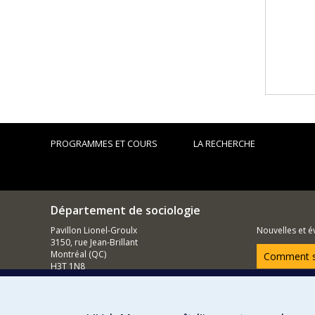
PROGRAMMES ET COURS
LA RECHERCHE
Département de sociologie
Pavillon Lionel-Groulx
Nouvelles et 
3150, rue Jean-Brillant
Montréal (QC)
Comment so
H3T 1N8
514 343-6620
Courriel