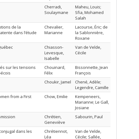
Cherradi,
Maheu, Louis;
Soulaymane
Sfia, Mohamed
Salah
tions de la
Chevalier,
Lacourse, Éric; de
 latente dans l’étude
Marianne
la Sablonnière,
Roxane
 Québec
Chiasson-
Van de Velde,
Levesque,
Cécile
Isabelle
és sur les tensions
Chouinard,
Bissonnette, Jean
bécois
Félix
François
Choukir, Jamel
Chené, Adèle;
Legendre, Camille
omen from a First
Chow, Emilie
Kempeneers,
Marianne; Le Gall,
Josiane
smission
Chrétien,
Sabourin, Paul
Geneviève
 conjugal dans les
Chrétiennot,
Van de Velde,
Léa
Cécile; Sallée,