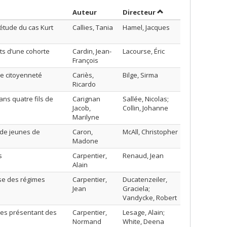
Trier par auteur en ordre croissant
par contributeur en
Auteur
Directeur
 étude du cas Kurt
Callies, Tania
Hamel, Jacques
ts d’une cohorte
Cardin, Jean-
Lacourse, Éric
François
e citoyenneté
Cariès,
Bilge, Sirma
Ricardo
ans quatre fils de
Carignan
Sallée, Nicolas;
Jacob,
Collin, Johanne
Marilyne
 de jeunes de
Caron,
McAll, Christopher
Madone
s
Carpentier,
Renaud, Jean
Alain
yse des régimes
Carpentier,
Ducatenzeiler,
Jean
Graciela;
Vandycke, Robert
nes présentant des
Carpentier,
Lesage, Alain;
Normand
White, Deena