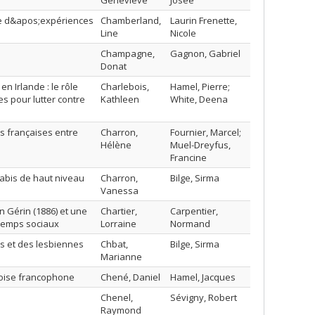
Geneviève
Josée
que d&apos;expériences
Chamberland,
Laurin Frenette,
Line
Nicole
Champagne,
Gagnon, Gabriel
Donat
n Irlande : le rôle
Charlebois,
Hamel, Pierre;
 pour lutter contre
Kathleen
White, Deena
es françaises entre
Charron,
Fournier, Marcel;
Hélène
Muel-Dreyfus,
Francine
jabis de haut niveau
Charron,
Bilge, Sirma
Vanessa
n Gérin (1886) et une
Chartier,
Carpentier,
 temps sociaux
Lorraine
Normand
is et des lesbiennes
Chbat,
Bilge, Sirma
Marianne
coise francophone
Chené, Daniel
Hamel, Jacques
Chenel,
Sévigny, Robert
Raymond