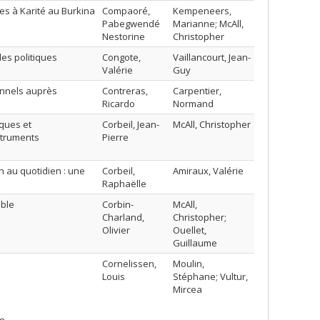
es à Karité au Burkina
Compaoré,
Kempeneers,
Pabegwendé
Marianne; McAll,
Nestorine
Christopher
es politiques
Congote,
Vaillancourt, Jean-
Valérie
Guy
onnels auprès
Contreras,
Carpentier,
Ricardo
Normand
iques et
Corbeil, Jean-
McAll, Christopher
struments
Pierre
n au quotidien : une
Corbeil,
Amiraux, Valérie
Raphaëlle
able
Corbin-
McAll,
Charland,
Christopher;
Olivier
Ouellet,
Guillaume
Cornelissen,
Moulin,
Louis
Stéphane; Vultur,
Mircea