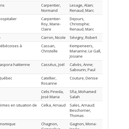
ins
Carpentier,
Lesage, Alain;
Normand
Renaud, Marc
ospitalier
Carpentier-
Dejours,
Roy, Marie-
Christophe;
Claire
Renaud, Marc
e
Carron, Nicole
Sévigny, Robert
québécoises à
Cassan,
Kempeneers,
Christelle
Marianne; Le Gall,
Josiane
iaspora haïtienne
Casséus, Joël
Calvès, Anne;
Sabourin, Paul
 Québec
Catellier,
Couture, Denise
Rosanne
Celis Pineda,
Sfia, Mohamed
José Maria
Salah
irmes en situation de
Celka, Arnaud
Sales, Arnaud;
Beschorner,
Thomas
conomique
Chagnon,
Gagnon, Mona-