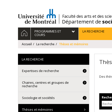
Passer
au
contenu
/
Faculté des arts et des sci
Département de
soc
Navigation
ACCUEIL
PROGRAMMES ET
LA RECHERCHE
principale
COURS
Accueil
La recherche
Thèses et mémoires
LA RECHERCHE
Thès
Expertises de recherche
Des thè
Chaires, centres et groupes de
recherche
Recher
Sociologie et sociétés
Thèses et mémoires