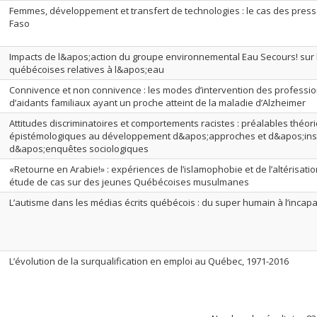
Femmes, développement et transfert de technologies : le cas des press
Faso
Impacts de l&apos;action du groupe environnemental Eau Secours! sur l
québécoises relatives à l&apos;eau
Connivence et non connivence : les modes d’intervention des professi
d’aidants familiaux ayant un proche atteint de la maladie d’Alzheimer
Attitudes discriminatoires et comportements racistes : préalables théor
épistémologiques au développement d&apos;approches et d&apos;in
d&apos;enquêtes sociologiques
«Retourne en Arabie!» : expériences de l’islamophobie et de l’altérisatio
étude de cas sur des jeunes Québécoises musulmanes
L’autisme dans les médias écrits québécois : du super humain à l’incap
L’évolution de la surqualification en emploi au Québec, 1971-2016