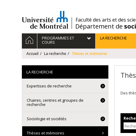
Passer
au
contenu
/
Faculté des arts et des sci
Département de
soc
Navigation
ACCUEIL
PROGRAMMES ET
LA RECHERCHE
principale
COURS
Accueil
La recherche
Thèses et mémoires
LA RECHERCHE
Thès
Expertises de recherche
Des thè
Chaires, centres et groupes de
recherche
Recher
Sociologie et sociétés
Thèses et mémoires