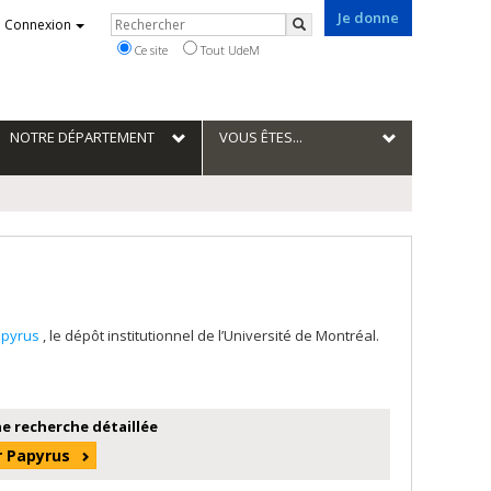
Je donne
Rechercher
Connexion
Rechercher
Ce site
Tout UdeM
NOTRE DÉPARTEMENT
VOUS ÊTES...
apyrus
, le dépôt institutionnel de l’Université de Montréal.
e recherche détaillée
r Papyrus