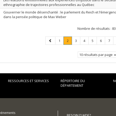
Les réactions émotionnelles aux expériences d’injustice dans le secteur 
ethnographie de trajectoires professionnelles au Québec
Gouverner le monde désenchanté : le parlement du Reich et l’émergen
dans la pensée politique de Max Weber
Nombre de résultats :
83
Page
Page
Page
.
Page
Page
Page
Page
Page
1
2
3
4
5
6
7
précédente
Page
courante.
10 résultats par page
RESSOURCES ET SERVICES
RÉPERTOIRE DU
N
DÉPARTEMENT
événements
BESOIN D'AIDE?