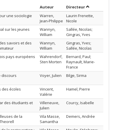
Trier par auteur en ordre décroissant
par contributeur en o
Auteur
Directeur
our une sociologie
Warren,
Laurin Frenette,
Jean-Philippe
Nicole
al sur les jeunes
Wannyn,
Sallée, Nicolas;
William
Gingras, Yves
des savoirs et des
Wannyn,
Gingras, Yves;
ommateur
William
Sallée, Nicolas
trois pays européens
Wahrendorf,
Bernard, Paul;
Sten Morten
Raynault, Marie-
France
e discours
Voyer, Julien
Bilge, Sirma
as des écoles
Vincent,
Hamel, Pierre
Valérie
ar des étudiants et
Villeneuve,
Courcy, Isabelle
Julien
lleuses de la
Vila Masse,
Demers, Andrée
Theorell
Samantha