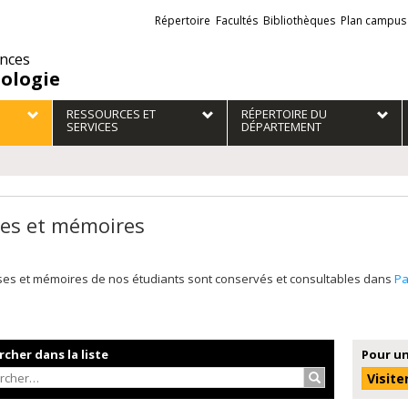
Liens
Répertoire
Facultés
Bibliothèques
Plan campus
externes
ences
iologie
RESSOURCES ET
RÉPERTOIRE DU
SERVICES
DÉPARTEMENT
es et mémoires
ses et mémoires de nos étudiants sont conservés et consultables dans
P
cher dans la liste
Pour un
Rechercher…
Visite