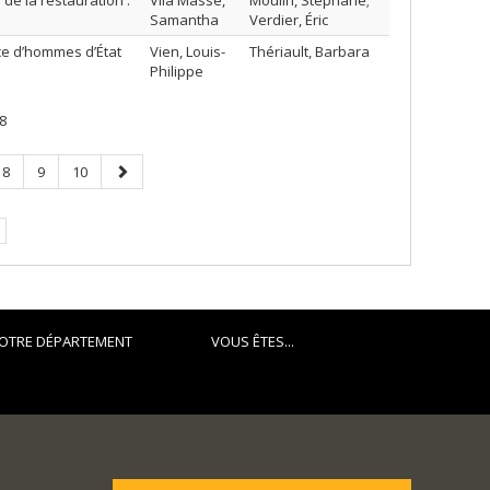
de la restauration :
Vila Masse,
Moulin, Stéphane;
Samantha
Verdier, Éric
ce d’hommes d’État
Vien, Louis-
Thériault, Barbara
Philippe
8
Page
Page
Page
Page
8
9
10
suivante
OTRE DÉPARTEMENT
VOUS ÊTES...