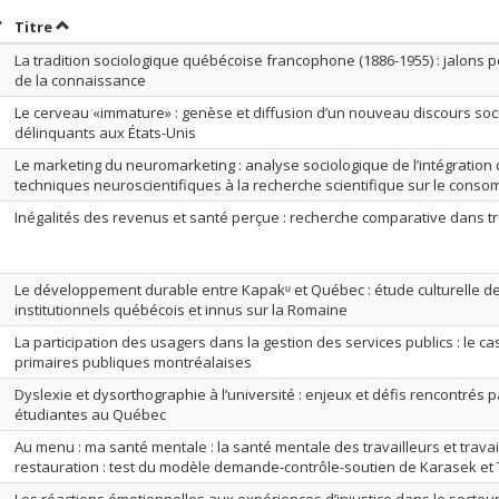
rier par date en ordre décroissant
Trier par titre en ordre décroissant
Titre
La tradition sociologique québécoise francophone (1886-1955) : jalons p
de la connaissance
Le cerveau «immature» : genèse et diffusion d’un nouveau discours soci
délinquants aux États-Unis
Le marketing du neuromarketing : analyse sociologique de l’intégration 
techniques neuroscientifiques à la recherche scientifique sur le cons
Inégalités des revenus et santé perçue : recherche comparative dans 
Le développement durable entre Kapakᶸ et Québec : étude culturelle d
institutionnels québécois et innus sur la Romaine
La participation des usagers dans la gestion des services publics : le c
primaires publiques montréalaises
Dyslexie et dysorthographie à l’université : enjeux et défis rencontrés p
étudiantes au Québec
Au menu : ma santé mentale : la santé mentale des travailleurs et travai
restauration : test du modèle demande-contrôle-soutien de Karasek et 