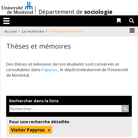
Passer
au
/
Département de
sociologie
contenu
Liens 
R
Menu
N
Accueil
La recherche
Thèses et mémoires
Thèses et mémoires
Des thèses et mémoires de nos étudiants sont conservés et
consultables dans
Papyrus
, le dépôt institutionnel de l’Université
de Montréal.
Rechercher dans la liste
Recher
Pour une recherche détaillée
Visiter Papyrus