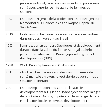
parrainage&quot; : analyse des impacts du parrainage
sur l&apos;expérience migratoire de femmes du
Québec
1992
L&apos;émergence de la profession d&apos;ingénieur
biomédical au Québec : le cas de l&apos;Hôpital du
Sacré-Coeur
2010
La dimension humaine des enjeux environnementaux
dans un bassin versant au Brésil
1995
Femmes, barrages hydroélectriques et développement
durable dans la vallée du fleuve Sénégal (Sahel) : une
perspective africaine de l&apos;approche genre et
développement (GED)
1988
Work, Public Spheres and Civil Society
2013
«Tout perdre» : causes sociales des problèmes de
santé mentale à travers le récit de vie de personnes en
situation d’itinérance
2001
L&apos;implantation des Centres locaux de
développement au Québec : l&apos;expérience mitigée
de la création d&apos;un potentiel de synergie dans la
mobilisation locale relative au développement