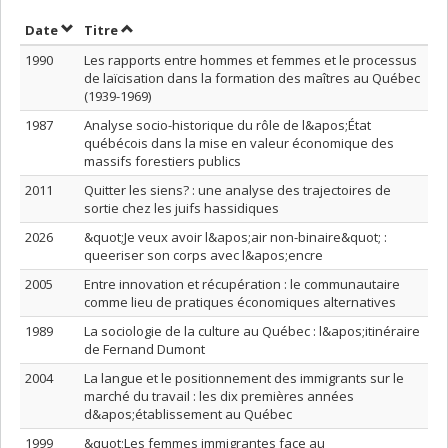
Trier par date en ordre décroissant
Trier par titre en ordre décroissant
Date
Titre
1990
Les rapports entre hommes et femmes et le processus
de laïcisation dans la formation des maîtres au Québec
(1939-1969)
1987
Analyse socio-historique du rôle de l&apos;État
québécois dans la mise en valeur économique des
massifs forestiers publics
2011
Quitter les siens? : une analyse des trajectoires de
sortie chez les juifs hassidiques
2026
&quot;Je veux avoir l&apos;air non-binaire&quot; :
queeriser son corps avec l&apos;encre
2005
Entre innovation et récupération : le communautaire
comme lieu de pratiques économiques alternatives
1989
La sociologie de la culture au Québec : l&apos;itinéraire
de Fernand Dumont
2004
La langue et le positionnement des immigrants sur le
marché du travail : les dix premières années
d&apos;établissement au Québec
1999
&quot;Les femmes immigrantes face au