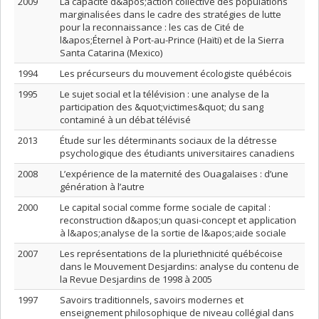
2009
La capacité d&apos;action collective des populations
marginalisées dans le cadre des stratégies de lutte
pour la reconnaissance : les cas de Cité de
l&apos;Éternel à Port-au-Prince (Haïti) et de la Sierra
Santa Catarina (Mexico)
1994
Les précurseurs du mouvement écologiste québécois
1995
Le sujet social et la télévision : une analyse de la
participation des &quot;victimes&quot; du sang
contaminé à un débat télévisé
2013
Étude sur les déterminants sociaux de la détresse
psychologique des étudiants universitaires canadiens
2008
L’expérience de la maternité des Ouagalaises : d’une
génération à l’autre
2000
Le capital social comme forme sociale de capital :
reconstruction d&apos;un quasi-concept et application
à l&apos;analyse de la sortie de l&apos;aide sociale
2007
Les représentations de la pluriethnicité québécoise
dans le Mouvement Desjardins: analyse du contenu de
la Revue Desjardins de 1998 à 2005
1997
Savoirs traditionnels, savoirs modernes et
enseignement philosophique de niveau collégial dans