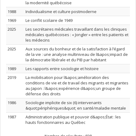
la modernité québécoise
1988
Individualisme et culture postmoderne
1969
Le conflit scolaire de 1949
2025
Les secrétaires médicales travaillant dans les cliniques
médicales québécoises : « Jongler » entre les patients et
les médecins
2025
Aux sources du bonheur et de la satisfaction à l’égard
de la vie : une analyse multiniveau de l&apos;impact de
la démocratie libérale et du PIB par habitant
1989
Les rapports entre sociologie et histoire
2019
La mobilisation pour l&apos;amélioration des
conditions de vie et de travail des migrants et migrantes
au Japon : l&apos;expérience d&apos;un groupe de
défense des droits
1986
Sociologie implicite de six (6) intervenants
&quot;périphériques&quot; en santé/maladie mentale
1987
Administration publique et pouvoir d&apos;État : les
hauts fonctionnaires au Québec