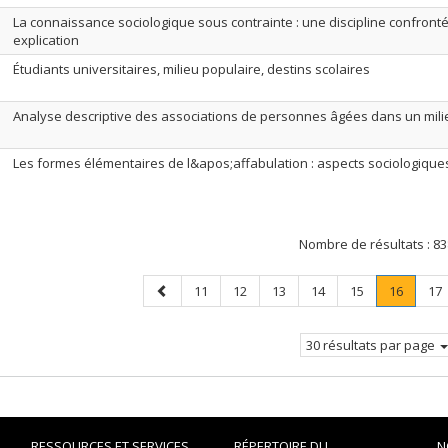
La connaissance sociologique sous contrainte : une discipline confronté
explication
Étudiants universitaires, milieu populaire, destins scolaires
Analyse descriptive des associations de personnes âgées dans un mili
Les formes élémentaires de l&apos;affabulation : aspects sociologiques
Nombre de résultats :
83
Page
Page
Page
Page
Page
Page
Page
.
Pa
11
12
13
14
15
16
17
précédente
Page
courant
30 résultats par page
RESSOURCES ET SERVICES
RÉPERTOIRE DU
N