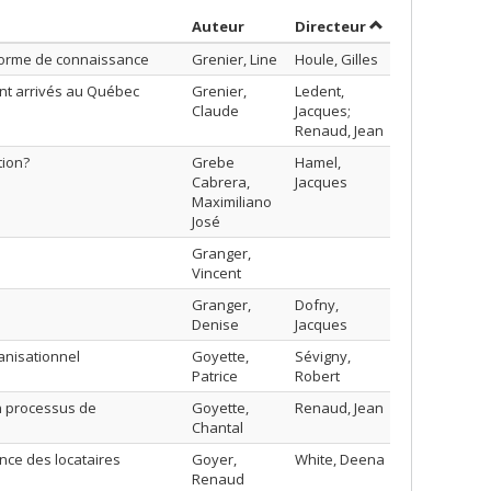
Trier par auteur en ordre décroi
par contributeu
Auteur
Directeur
forme de connaissance
Grenier, Line
Houle, Gilles
nt arrivés au Québec
Grenier,
Ledent,
Claude
Jacques;
Renaud, Jean
tion?
Grebe
Hamel,
Cabrera,
Jacques
Maximiliano
José
Granger,
Vincent
Granger,
Dofny,
Denise
Jacques
anisationnel
Goyette,
Sévigny,
Patrice
Robert
n processus de
Goyette,
Renaud, Jean
Chantal
nce des locataires
Goyer,
White, Deena
Renaud