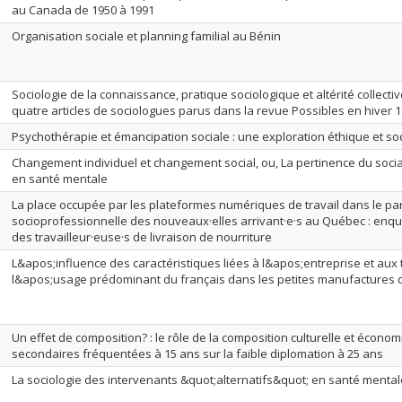
au Canada de 1950 à 1991
Organisation sociale et planning familial au Bénin
Sociologie de la connaissance, pratique sociologique et altérité collect
quatre articles de sociologues parus dans la revue Possibles en hiver 
Psychothérapie et émancipation sociale : une exploration éthique et so
Changement individuel et changement social, ou, La pertinence du soci
en santé mentale
La place occupée par les plateformes numériques de travail dans le par
socioprofessionnelle des nouveaux·elles arrivant·e·s au Québec : enqu
des travailleur·euse·s de livraison de nourriture
L&apos;influence des caractéristiques liées à l&apos;entreprise et aux t
l&apos;usage prédominant du français dans les petites manufactures d
Un effet de composition? : le rôle de la composition culturelle et écono
secondaires fréquentées à 15 ans sur la faible diplomation à 25 ans
La sociologie des intervenants &quot;alternatifs&quot; en santé mental