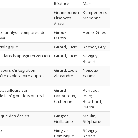
Béatrice
Marc
Gnansounou,
Kempeneers,
Élisabeth-
Marianne
Afiavi
ive : analyse comparée de
Giroux,
Houle, Gilles
1986
Martin
ciologique
Girard, Lucie
Rocher, Guy
al dans l&apos;intervention
Girard, Lucie
Sévigny,
Robert
cours d’intégration
Girard, Louis-
Noiseux,
ête exploratoire auprès
Alexandre
Yanick
ravailleurs sur
Girard-
Renaud,
e la région de Montréal
Lamoureux,
Jean;
Catherine
Bouchard,
Pierre
mique des écoles
Gingras,
Moulin,
Guillaume
Stéphane
e
Gingras,
Sévigny,
Dominique
Robert