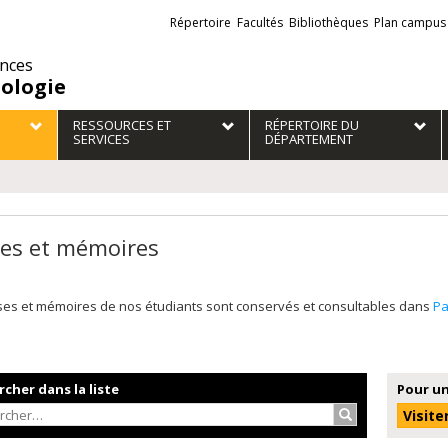
Liens
Répertoire
Facultés
Bibliothèques
Plan campus
externes
ences
iologie
RESSOURCES ET
RÉPERTOIRE DU
SERVICES
DÉPARTEMENT
es et mémoires
ses et mémoires de nos étudiants sont conservés et consultables dans
P
cher dans la liste
Pour un
Rechercher…
Visite