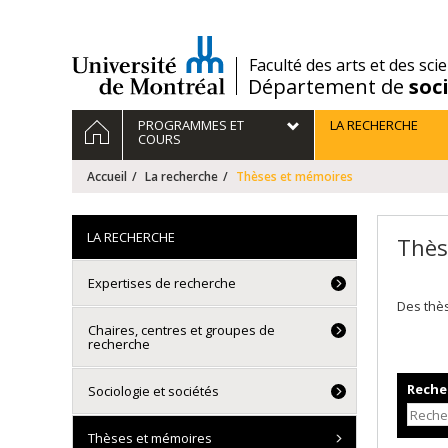
Passer
au
contenu
/
Faculté des arts et des sci
Département de
soc
Navigation
ACCUEIL
PROGRAMMES ET
LA RECHERCHE
principale
COURS
Accueil
La recherche
Thèses et mémoires
LA RECHERCHE
Thès
Expertises de recherche
Des thè
Chaires, centres et groupes de
recherche
Recher
Sociologie et sociétés
Thèses et mémoires