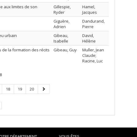
e aux limites de son
Gillespie,
Hamel,
Ryder
Jacques
Giguère,
Dandurand,
Adrien
Pierre
eu urbain
Gibeau,
David,
Isabelle
Hélène
 de la formation des récits
Gibeau, Guy
Muller, Jean
Claude;
Racine, Luc
8
ge
Page
Page
Page
Page
18
19
20
suivante
e.
OTRE DÉPARTEMENT
VOUS ÊTES...