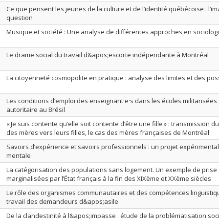
Ce que pensent les jeunes de la culture et de l’identité québécoise : l’ima
question
Musique et société : Une analyse de différentes approches en sociolog
Le drame social du travail d&apos;escorte indépendante à Montréal
La citoyenneté cosmopolite en pratique : analyse des limites et des poss
Les conditions d’emploi des enseignant·e·s dans les écoles militarisées
autoritaire au Brésil
« Je suis contente qu’elle soit contente d’être une fille » : transmission d
des mères vers leurs filles, le cas des mères françaises de Montréal
Savoirs d’expérience et savoirs professionnels : un projet expérimenta
mentale
La catégorisation des populations sans logement. Un exemple de prise
marginalisées par l’État français à la fin des XIXème et XXème siècles
Le rôle des organismes communautaires et des compétences linguisti
travail des demandeurs d&apos;asile
De la clandestinité à l&apos;impasse : étude de la problématisation so