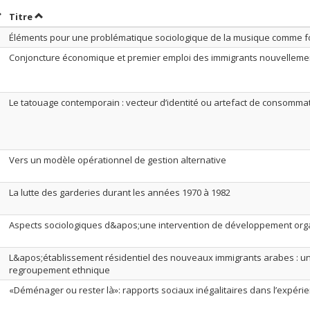
rier par date en ordre décroissant
Trier par titre en ordre décroissant
Titre
Éléments pour une problématique sociologique de la musique comme 
Conjoncture économique et premier emploi des immigrants nouvelleme
Le tatouage contemporain : vecteur d’identité ou artefact de consomma
Vers un modèle opérationnel de gestion alternative
La lutte des garderies durant les années 1970 à 1982
Aspects sociologiques d&apos;une intervention de développement org
L&apos;établissement résidentiel des nouveaux immigrants arabes : u
regroupement ethnique
«Déménager ou rester là»: rapports sociaux inégalitaires dans l’expérie