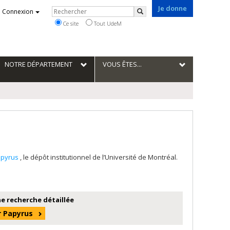
Je donne
Rechercher
Connexion
Rechercher
Ce site
Tout UdeM
NOTRE DÉPARTEMENT
VOUS ÊTES...
apyrus
, le dépôt institutionnel de l’Université de Montréal.
e recherche détaillée
r Papyrus