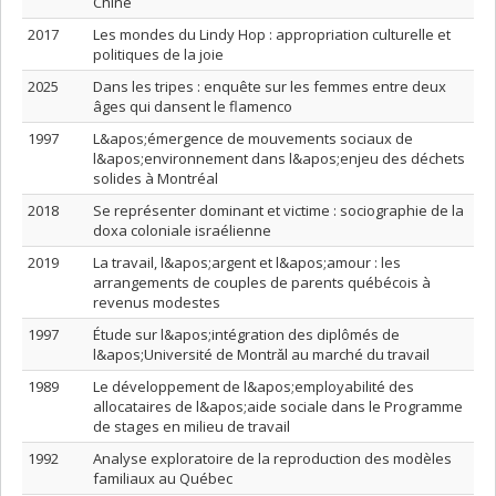
Chine
2017
Les mondes du Lindy Hop : appropriation culturelle et
politiques de la joie
2025
Dans les tripes : enquête sur les femmes entre deux
âges qui dansent le flamenco
1997
L&apos;émergence de mouvements sociaux de
l&apos;environnement dans l&apos;enjeu des déchets
solides à Montréal
2018
Se représenter dominant et victime : sociographie de la
doxa coloniale israélienne
2019
La travail, l&apos;argent et l&apos;amour : les
arrangements de couples de parents québécois à
revenus modestes
1997
Étude sur l&apos;intégration des diplômés de
l&apos;Université de Montrǎl au marché du travail
1989
Le développement de l&apos;employabilité des
allocataires de l&apos;aide sociale dans le Programme
de stages en milieu de travail
1992
Analyse exploratoire de la reproduction des modèles
familiaux au Québec