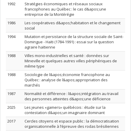
1992
Stratégies économiques et réseaux sociaux
francophones au Québec : le cas d&apos;une
entreprise de la Montérégie
1986
Les coopératives d&apos;habitation et le changement
social
1994
Mutation et persistance de la structure sociale de Saint-
Domingue - Haïti (1784-1991) : essai sur la question
agraire haïtienne
1988
Villes mono-industrielles et santé : données sur
Mineville et quelques autres villes périphériques de
même type
1988
Sociologie de l&apos;économie francophone au
Québec : analyse de l&apos;appropriation des
marchés
1987
Normalité et différence : l&apos;intégration au travail
des personnes atteintes d&apos;une déficience
2025
Les jeunes «gamers» québécois : étude sur la
contestation d&apos;un imaginaire dominant
2017
Cercles citoyens et espace public : la démocratisation
organisationnelle à l’épreuve des rodas brésiliennes