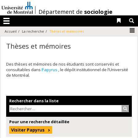
Passer
au
/
Département de
sociologie
contenu
Liens 
R
Menu
N
Accueil
La recherche
Thèses et mémoires
Thèses et mémoires
Des thèses et mémoires de nos étudiants sont conservés et
consultables dans
Papyrus
, le dépôt institutionnel de l’Université
de Montréal.
Rechercher dans la liste
Recher
Pour une recherche détaillée
Visiter Papyrus