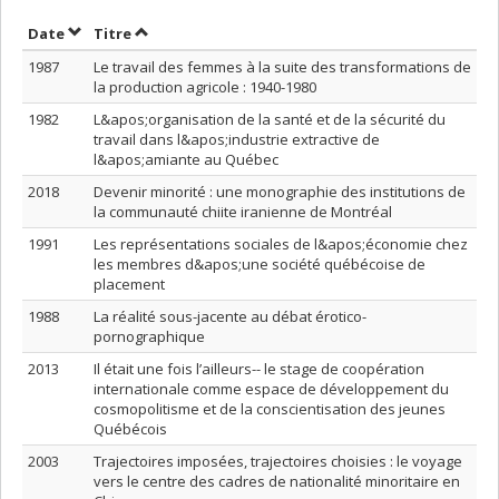
Trier par date en ordre décroissant
Trier par titre en ordre décroissant
Date
Titre
1987
Le travail des femmes à la suite des transformations de
la production agricole : 1940-1980
1982
L&apos;organisation de la santé et de la sécurité du
travail dans l&apos;industrie extractive de
l&apos;amiante au Québec
2018
Devenir minorité : une monographie des institutions de
la communauté chiite iranienne de Montréal
1991
Les représentations sociales de l&apos;économie chez
les membres d&apos;une société québécoise de
placement
1988
La réalité sous-jacente au débat érotico-
pornographique
2013
Il était une fois l’ailleurs-- le stage de coopération
internationale comme espace de développement du
cosmopolitisme et de la conscientisation des jeunes
Québécois
2003
Trajectoires imposées, trajectoires choisies : le voyage
vers le centre des cadres de nationalité minoritaire en