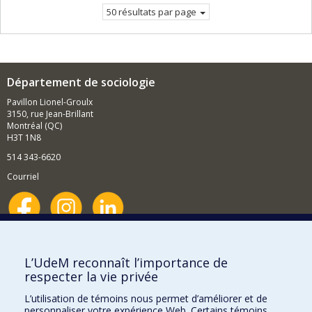
50 résultats par page
Département de sociologie
Pavillon Lionel-Groulx
3150, rue Jean-Brillant
Montréal (QC)
H3T 1N8
514 343-6620
Courriel
Nouvelles et événements
Comment soutenir le Département?
L’UdeM reconnaît l’importance de
respecter la vie privée
BESOIN D'AIDE?
L’utilisation de témoins nous permet d’améliorer et de
Plan du site
personnaliser votre expérience Web. Certains témoins