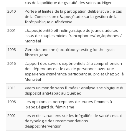
cas de la politique de gratuité des soins au Niger
2010
Portée et limites de la participation délibérative : le cas
de la Commission d&apos;étude sur la gestion de la
forêt publique québécoise
2001
L&apos;identité ethnolinguistique de jeunes adultes
issus de couples mixtes francophones/anglophones à
Montréal
1998
Genetics and the (social) body testing for the cystic
fibrosis gene
2016
L’apport des savoirs expérientiels à la compréhension
des dépendances : le cas de personnes avec une
expérience d’itinérance participant au projet Chez Soi à
Montréal
2013
«Vers un monde sans fumée» : analyse sociologique du
dispositif anti-tabac au Québec
1996
Les opinions et perceptions de jeunes femmes à
l&apos;égard du féminisme
2002
Les écrits canadiens sur les inégalités de santé : essai
de typologie des recommandations
d&apos;intervention