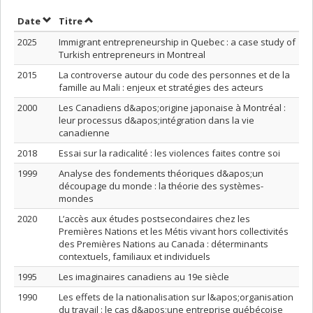
Trier par date en ordre décroissant
Trier par titre en ordre décroissant
Date
Titre
2025
Immigrant entrepreneurship in Quebec : a case study of
Turkish entrepreneurs in Montreal
2015
La controverse autour du code des personnes et de la
famille au Mali : enjeux et stratégies des acteurs
2000
Les Canadiens d&apos;origine japonaise à Montréal :
leur processus d&apos;intégration dans la vie
canadienne
2018
Essai sur la radicalité : les violences faites contre soi
1999
Analyse des fondements théoriques d&apos;un
découpage du monde : la théorie des systèmes-
mondes
2020
L’accès aux études postsecondaires chez les
Premières Nations et les Métis vivant hors collectivités
des Premières Nations au Canada : déterminants
contextuels, familiaux et individuels
1995
Les imaginaires canadiens au 19e siècle
1990
Les effets de la nationalisation sur l&apos;organisation
du travail : le cas d&apos;une entreprise québécoise