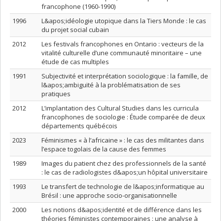
francophone (1960-1990)
1996
L&apos;idéologie utopique dans la Tiers Monde : le cas
du projet social cubain
2012
Les festivals francophones en Ontario : vecteurs de la
vitalité culturelle d’une communauté minoritaire – une
étude de cas multiples
1991
Subjectivité et interprétation sociologique : la famille, de
l&apos;ambiguïté à la problématisation de ses
pratiques
2012
L’implantation des Cultural Studies dans les curricula
francophones de sociologie : Étude comparée de deux
départements québécois
2023
Féminismes « à l’africaine » : le cas des militantes dans
l’espace togolais de la cause des femmes
1989
Images du patient chez des professionnels de la santé
: le cas de radiologistes d&apos;un hôpital universitaire
1993
Le transfert de technologie de l&apos;informatique au
Brésil : une approche socio-organisationnelle
2000
Les notions d&apos;identité et de différence dans les
théories féministes contemporaines : une analyse à