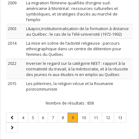
2009
La migration féminine qualifiée d’origine sud-
américaine à Montréal : ressources culturelles et
symboliques, et stratégies d’accès au marché de
l’emploi
2003
L&apos;institutionnalisation de la formation à distance
au Québec : le cas de la Télé-université (1972-1992)
2014
La mise en scène de l’activité religieuse : parcours
ethnographique dans un centre de détention pour
femmes du Québec
2022
Inverser le regard sur la catégorie NEET : rapport à la
normativité du travail, à la méritocratie, et à la réussite
des jeunes ni aux études ni en emploi au Québec
2015
Les pèlerines, la religion vécue et la Roumanie
postcommuniste
Nombre de résultats :
838
Page
Page
Page
Page
Page
Page
Page
.
Page
Page
Page
Page
4
5
6
7
8
9
10
11
12
13
précédente
Page
Page
courante.
suivante