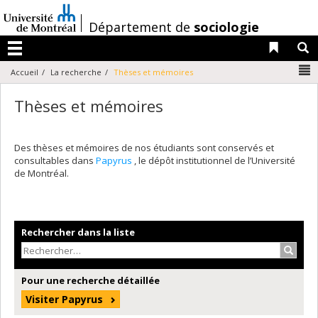
Passer
au
/
Département de
sociologie
contenu
Liens 
R
Menu
N
Accueil
La recherche
Thèses et mémoires
Thèses et mémoires
Des thèses et mémoires de nos étudiants sont conservés et
consultables dans
Papyrus
, le dépôt institutionnel de l’Université
de Montréal.
Rechercher dans la liste
Recher
Pour une recherche détaillée
Visiter Papyrus