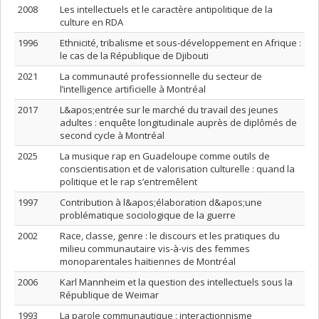
2008
Les intellectuels et le caractère antipolitique de la
culture en RDA
1996
Ethnicité, tribalisme et sous-développement en Afrique :
le cas de la République de Djibouti
2021
La communauté professionnelle du secteur de
l’intelligence artificielle à Montréal
2017
L&apos;entrée sur le marché du travail des jeunes
adultes : enquête longitudinale auprès de diplômés de
second cycle à Montréal
2025
La musique rap en Guadeloupe comme outils de
conscientisation et de valorisation culturelle : quand la
politique et le rap s’entremêlent
1997
Contribution à l&apos;élaboration d&apos;une
problématique sociologique de la guerre
2002
Race, classe, genre : le discours et les pratiques du
milieu communautaire vis-à-vis des femmes
monoparentales haïtiennes de Montréal
2006
Karl Mannheim et la question des intellectuels sous la
République de Weimar
1993
La parole communautique : interactionnisme