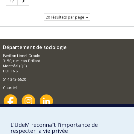
Page
Page
17
courante.
suivante
20 résultats par page
Département de sociologie
Pavillon Lionel-Groulx
3150, rue Jean-Brillant
Montréal (QC)
H3T 1N8
514 343-6620
Courriel
Nouvelles et événements
Comment soutenir le Département?
L’UdeM reconnaît l’importance de
respecter la vie privée
BESOIN D'AIDE?