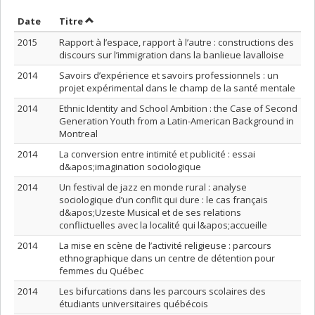
Trier par date en ordre croissant
Trier par titre en ordre croissant
Date
Titre
2015
Rapport à l’espace, rapport à l’autre : constructions des
discours sur l’immigration dans la banlieue lavalloise
2014
Savoirs d’expérience et savoirs professionnels : un
projet expérimental dans le champ de la santé mentale
2014
Ethnic Identity and School Ambition : the Case of Second
Generation Youth from a Latin-American Background in
Montreal
2014
La conversion entre intimité et publicité : essai
d&apos;imagination sociologique
2014
Un festival de jazz en monde rural : analyse
sociologique d’un conflit qui dure : le cas français
d&apos;Uzeste Musical et de ses relations
conflictuelles avec la localité qui l&apos;accueille
2014
La mise en scène de l’activité religieuse : parcours
ethnographique dans un centre de détention pour
femmes du Québec
2014
Les bifurcations dans les parcours scolaires des
étudiants universitaires québécois