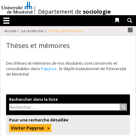
Passer
au
/
Département de
sociologie
contenu
Liens 
R
Menu
N
Accueil
La recherche
Thèses et mémoires
Thèses et mémoires
Des thèses et mémoires de nos étudiants sont conservés et
consultables dans
Papyrus
, le dépôt institutionnel de l’Université
de Montréal.
Rechercher dans la liste
Recher
Pour une recherche détaillée
Visiter Papyrus