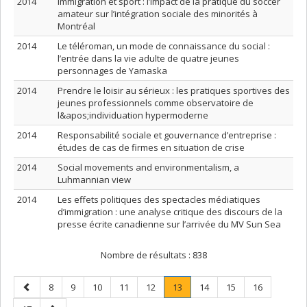
2014
Immigration et sport : l’impact de la pratique du soccer
amateur sur l’intégration sociale des minorités à
Montréal
2014
Le téléroman, un mode de connaissance du social :
l’entrée dans la vie adulte de quatre jeunes
personnages de Yamaska
2014
Prendre le loisir au sérieux : les pratiques sportives des
jeunes professionnels comme observatoire de
l&apos;individuation hypermoderne
2014
Responsabilité sociale et gouvernance d’entreprise :
études de cas de firmes en situation de crise
2014
Social movements and environmentalism, a
Luhmannian view
2014
Les effets politiques des spectacles médiatiques
d’immigration : une analyse critique des discours de la
presse écrite canadienne sur l’arrivée du MV Sun Sea
Nombre de résultats :
838
Page
Page
Page
Page
Page
Page
Page
.
Page
Page
Page
8
9
10
11
12
13
14
15
16
précédente
Page