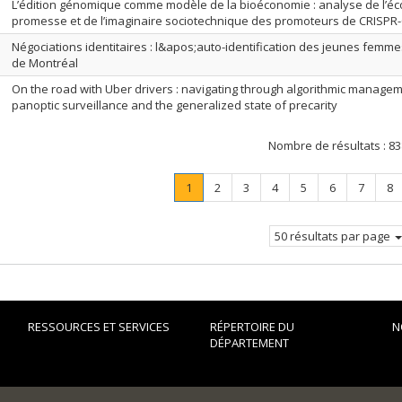
L’édition génomique comme modèle de la bioéconomie : analyse de l’éc
promesse et de l’imaginaire sociotechnique des promoteurs de CRISPR
Négociations identitaires : l&apos;auto-identification des jeunes fem
de Montréal
On the road with Uber drivers : navigating through algorithmic managem
panoptic surveillance and the generalized state of precarity
Nombre de résultats :
83
Page
.
Page
Page
Page
Page
Page
Page
Pa
1
2
3
4
5
6
7
8
Page
courante.
50 résultats par page
RESSOURCES ET SERVICES
RÉPERTOIRE DU
N
DÉPARTEMENT