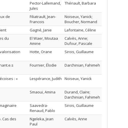
Pector-Lallemand,
Thériault, Barbara
Jules
aux de
Filiatrault, Jean-
Noiseux, Yanick;
Francois
Boucher, Normand
ient
Gagné, Janie
Lafontaine, Céline
ues du
El Waer, Moutaa
Calvès, Anne;
Amine
Dufour, Pascale
valorisation
Hotte, Orane
Sirois, Guillaume
nant.e.s
Fournier, Élodie
Darchinian, Fahimeh
écoises : «
Lespérance, Judith
Noiseux, Yanick
Smaoui, Amina
Durand, Claire;
Darchinian, Fahimeh
imaginaire
Saavedra-
Sirois, Guillaume
Renaud, Pablo
. Cas des
Ngeleka, Jean
Calvès, Anne
Paul