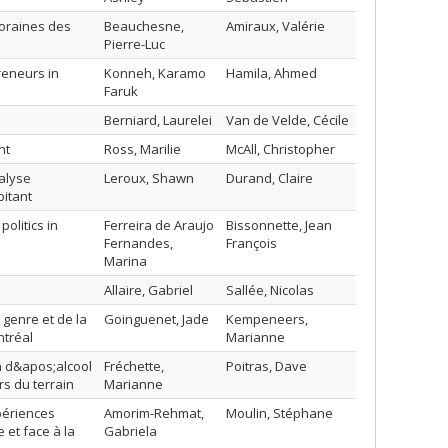
poraines des
Beauchesne,
Amiraux, Valérie
Pierre-Luc
reneurs in
Konneh, Karamo
Hamila, Ahmed
Faruk
Berniard, Laurelei
Van de Velde, Cécile
nt
Ross, Marilie
McAll, Christopher
nalyse
Leroux, Shawn
Durand, Claire
bitant
olitics in
Ferreira de Araujo
Bissonnette, Jean
Fernandes,
François
Marina
Allaire, Gabriel
Sallée, Nicolas
u genre et de la
Goinguenet, Jade
Kempeneers,
ntréal
Marianne
n d&apos;alcool
Fréchette,
Poitras, Dave
rs du terrain
Marianne
périences
Amorim-Rehmat,
Moulin, Stéphane
 et face à la
Gabriela