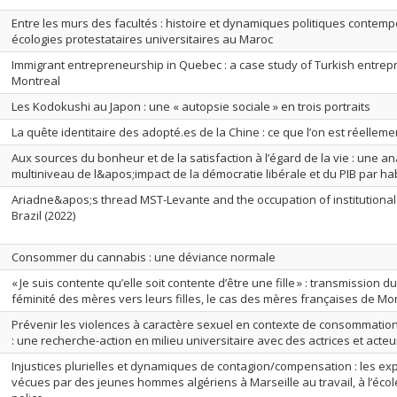
Entre les murs des facultés : histoire et dynamiques politiques contem
écologies protestataires universitaires au Maroc
Immigrant entrepreneurship in Quebec : a case study of Turkish entrep
Montreal
Les Kodokushi au Japon : une « autopsie sociale » en trois portraits
La quête identitaire des adopté.es de la Chine : ce que l’on est réelleme
Aux sources du bonheur et de la satisfaction à l’égard de la vie : une a
multiniveau de l&apos;impact de la démocratie libérale et du PIB par ha
Ariadne&apos;s thread MST-Levante and the occupation of institutional p
Brazil (2022)
Consommer du cannabis : une déviance normale
« Je suis contente qu’elle soit contente d’être une fille » : transmission d
féminité des mères vers leurs filles, le cas des mères françaises de Mo
Prévenir les violences à caractère sexuel en contexte de consommatio
: une recherche-action en milieu universitaire avec des actrices et acteu
Injustices plurielles et dynamiques de contagion/compensation : les ex
vécues par des jeunes hommes algériens à Marseille au travail, à l’école