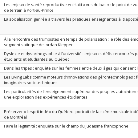
Les enjeux de santé reproductive en Haïti « vus du bas » : le point de v
de terrain à Port-au-Prince
La socialisation genrée à travers les pratiques enseignantes à l&apos;
À la rencontre des trumpistes en temps de polarisation : le rôle des ém
segment satirique de Jordan Klepper
Dyslexie et dysorthographie à l’université : enjeux et défis rencontrés 
étudiants et étudiantes au Québec
Dans les tripes : enquête sur les femmes entre deux âges qui dansent 
Les Living Labs comme moteurs d’innovations des gérontechnologies : f
imaginaires sociotechniques
Les particularités de l’enseignement supérieur des peuples autochtone
une exploration des expériences étudiantes
Préserver « l’esprit indé » du Québec : portrait de la scène musicale i
de Montréal
Faire la légitimité : enquête sur le champ du judaïsme francophone