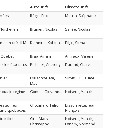
Trier par auteur en ordre croissant
par contributeur en or
Auteur
Directeur
armées
Bégin, Eric
Moulin, Stéphane
Nord et en
Brunier, Nicolas
Sallée, Nicolas
ndi en cité HLM
Djahnine, Kahina
Bilge, Sirma
au Québec
Braa, Amani
Amiraux, Valérie
ez les étudiants
Pelletier, Anthony
Durand, Claire
 avec
Maisonneuve,
Sirois, Guillaume
Mac
 sous le régime
Gomes, Giovanna
Noiseux, Yanick
és sur les
Chouinard, Félix
Bissonnette, Jean
aire québécois
François
du milieu
Cinq-Mars,
Noiseux, Yanick;
Christophe
Landry, Normand