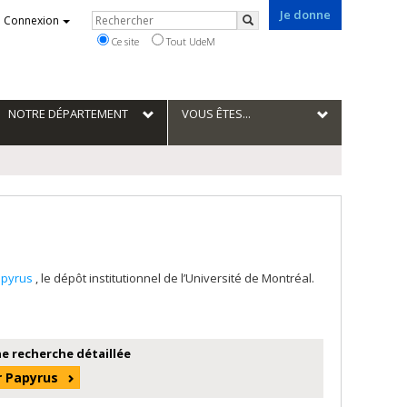
Je donne
Rechercher
Connexion
Rechercher
Ce site
Tout UdeM
NOTRE DÉPARTEMENT
VOUS ÊTES...
apyrus
, le dépôt institutionnel de l’Université de Montréal.
e recherche détaillée
r Papyrus