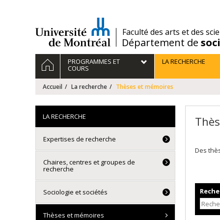
Passer
au
contenu
/
Faculté des arts et des sci
Département de
soc
Navigation
ACCUEIL
PROGRAMMES ET
LA RECHERCHE
principale
COURS
Accueil
La recherche
Thèses et mémoires
LA RECHERCHE
Thès
Expertises de recherche
Des thè
Chaires, centres et groupes de
recherche
Recher
Sociologie et sociétés
Thèses et mémoires