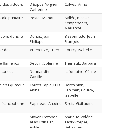
ue des acteurs
D&apos;Avignon,
Calvès, Anne
Catherine
école primaire
Pestel, Manon
Sallée, Nicolas;
Kempeneers,
Marianne
otions dans le
Dunas, Jean-
Bissonnette, Jean
Philippe
François
par des
Villeneuve, Julien
Courcy, Isabelle
le flamenco
Séguin, Solenne
Thériault, Barbara
uturs et
Normandin,
Lafontaine, Céline
Camille
s en Équateur :
Torres Tapia, Luis
Darchinian,
Anibal
Fahimeh; Courcy,
Isabelle
ndé francophone
Papineau, Antoine
Sirois, Guillaume
Mayer Trotobas
Amiraux, Valérie;
alias Thibault,
Tank-Storper,
Ashley
Sébastien