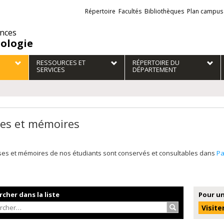
Liens
Répertoire
Facultés
Bibliothèques
Plan campus
externes
ences
iologie
RESSOURCES ET
RÉPERTOIRE DU
SERVICES
DÉPARTEMENT
es et mémoires
ses et mémoires de nos étudiants sont conservés et consultables dans
P
cher dans la liste
Pour un
Rechercher…
Visite