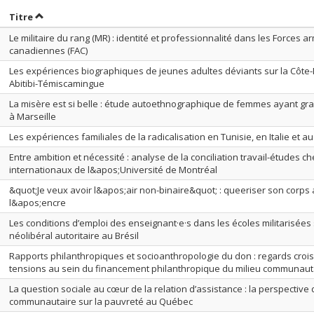
rier par date en ordre croissant
Trier par titre en ordre croissant
Titre
Le militaire du rang (MR) : identité et professionnalité dans les Forces 
canadiennes (FAC)
Les expériences biographiques de jeunes adultes déviants sur la Côte-
Abitibi-Témiscamingue
La misère est si belle : étude autoethnographique de femmes ayant gra
à Marseille
Les expériences familiales de la radicalisation en Tunisie, en Italie et 
Entre ambition et nécessité : analyse de la conciliation travail-études ch
internationaux de l&apos;Université de Montréal
&quot;Je veux avoir l&apos;air non-binaire&quot; : queeriser son corps
l&apos;encre
Les conditions d’emploi des enseignant·e·s dans les écoles militarisées
néolibéral autoritaire au Brésil
Rapports philanthropiques et socioanthropologie du don : regards crois
tensions au sein du financement philanthropique du milieu communaut
La question sociale au cœur de la relation d’assistance : la perspective 
communautaire sur la pauvreté au Québec