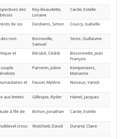
rspectives des
Roy-Beaudette,
Carde, Estelle
ébécois
Loriane
récits de soi
Desbiens, Simon
Courcy, Isabelle
c des non-
Bonneville,
Sirois, Guillaume
Samuel
phique et
Bérubé, Cédrik
Bissonnette, Jean
François
n couple
Parrenin, Juline
Kempeneers,
rialiste
Marianne
munautaires et
Fauvel, Mylène
Noiseux, Yanick
e aux limites
Gillespie, Ryder
Hamel, Jacques
ude à l’île de
Bichon, Jonathan
Carde, Estelle
multilevel cross-
Wutchiett, David
Durand, Claire