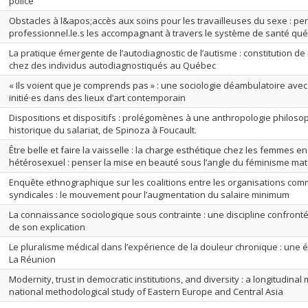
police
Obstacles à l&apos;accès aux soins pour les travailleuses du sexe : pe
professionnel.le.s les accompagnant à travers le système de santé qu
La pratique émergente de l’autodiagnostic de l’autisme : constitution de 
chez des individus autodiagnostiqués au Québec
« Ils voient que je comprends pas » : une sociologie déambulatoire ave
initié·es dans des lieux d’art contemporain
Dispositions et dispositifs : prolégomènes à une anthropologie philoso
historique du salariat, de Spinoza à Foucault.
Être belle et faire la vaisselle : la charge esthétique chez les femmes e
hétérosexuel : penser la mise en beauté sous l’angle du féminisme maté
Enquête ethnographique sur les coalitions entre les organisations com
syndicales : le mouvement pour l’augmentation du salaire minimum
La connaissance sociologique sous contrainte : une discipline confronté
de son explication
Le pluralisme médical dans l’expérience de la douleur chronique : une ét
La Réunion
Modernity, trust in democratic institutions, and diversity : a longitudinal 
national methodological study of Eastern Europe and Central Asia