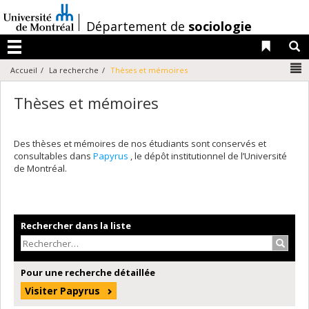
Passer
au
/
Département de
sociologie
contenu
Liens 
R
Menu
N
Accueil
La recherche
Thèses et mémoires
Thèses et mémoires
Des thèses et mémoires de nos étudiants sont conservés et
consultables dans
Papyrus
, le dépôt institutionnel de l’Université
de Montréal.
Rechercher dans la liste
Recher
Pour une recherche détaillée
Visiter Papyrus