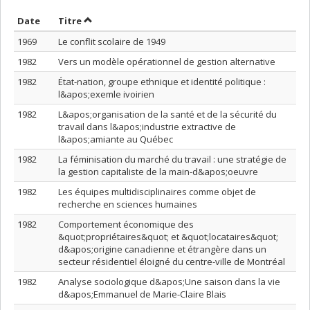
Trier par date en ordre décroissant
Trier par titre en ordre décroissant
Date
Titre
1969
Le conflit scolaire de 1949
1982
Vers un modèle opérationnel de gestion alternative
1982
État-nation, groupe ethnique et identité politique :
l&apos;exemle ivoirien
1982
L&apos;organisation de la santé et de la sécurité du
travail dans l&apos;industrie extractive de
l&apos;amiante au Québec
1982
La féminisation du marché du travail : une stratégie de
la gestion capitaliste de la main-d&apos;oeuvre
1982
Les équipes multidisciplinaires comme objet de
recherche en sciences humaines
1982
Comportement économique des
&quot;propriétaires&quot; et &quot;locataires&quot;
d&apos;origine canadienne et étrangère dans un
secteur résidentiel éloigné du centre-ville de Montréal
1982
Analyse sociologique d&apos;Une saison dans la vie
d&apos;Emmanuel de Marie-Claire Blais