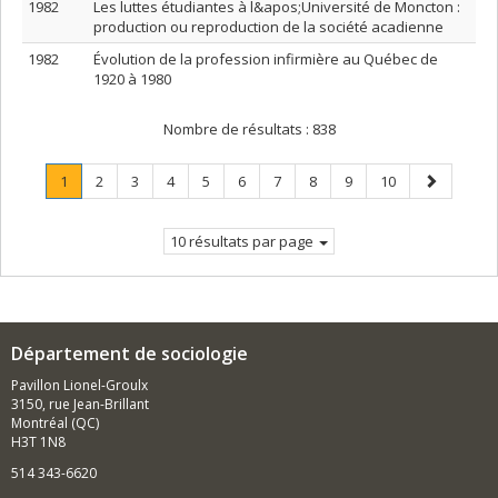
1982
Les luttes étudiantes à l&apos;Université de Moncton :
production ou reproduction de la société acadienne
1982
Évolution de la profession infirmière au Québec de
1920 à 1980
Nombre de résultats :
838
Page
.
Page
Page
Page
Page
Page
Page
Page
Page
Page
Page
1
2
3
4
5
6
7
8
9
10
Page
suivante
courante.
10 résultats par page
Département de sociologie
Pavillon Lionel-Groulx
3150, rue Jean-Brillant
Montréal (QC)
H3T 1N8
514 343-6620