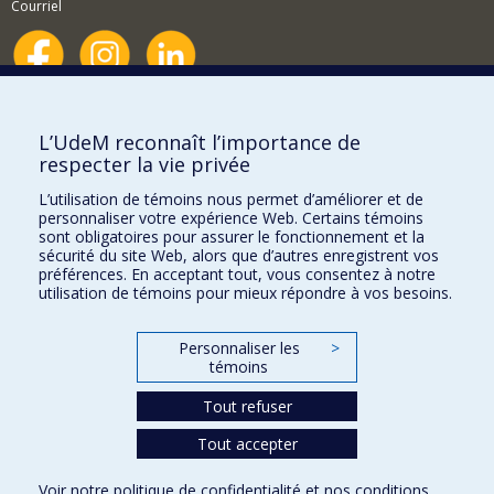
Courriel
Nouvelles et événements
Comment soutenir le Département?
L’UdeM reconnaît l’importance de
respecter la vie privée
BESOIN D'AIDE?
L’utilisation de témoins nous permet d’améliorer et de
Plan du site
personnaliser votre expérience Web. Certains témoins
Signaler une erreur
sont obligatoires pour assurer le fonctionnement et la
sécurité du site Web, alors que d’autres enregistrent vos
Accessibilité
préférences. En acceptant tout, vous consentez à notre
utilisation de témoins pour mieux répondre à vos besoins.
FACULTÉ DES ARTS ET DES SCIENCES
Nos départements et écoles
Personnaliser les
>
témoins
Nos centres d'études
Tout refuser
Nos programmes et cours
Tout accepter
Confidentialité
Voir notre
politique de confidentialité
et nos
conditions