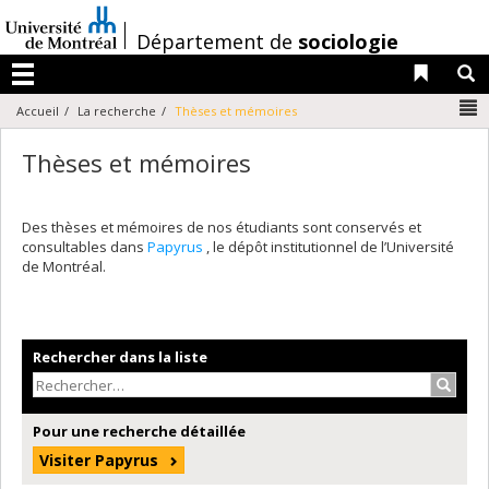
Passer
au
/
Département de
sociologie
contenu
Liens 
R
Menu
N
Accueil
La recherche
Thèses et mémoires
Thèses et mémoires
Des thèses et mémoires de nos étudiants sont conservés et
consultables dans
Papyrus
, le dépôt institutionnel de l’Université
de Montréal.
Rechercher dans la liste
Recher
Pour une recherche détaillée
Visiter Papyrus