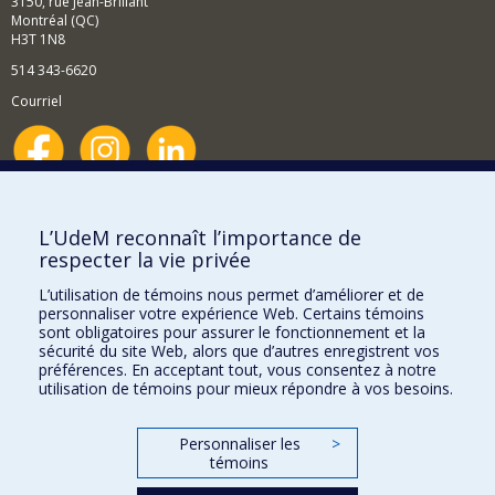
3150, rue Jean-Brillant
Montréal (QC)
H3T 1N8
514 343-6620
Courriel
Nouvelles et événements
Comment soutenir le Département?
L’UdeM reconnaît l’importance de
respecter la vie privée
BESOIN D'AIDE?
L’utilisation de témoins nous permet d’améliorer et de
Plan du site
personnaliser votre expérience Web. Certains témoins
Signaler une erreur
sont obligatoires pour assurer le fonctionnement et la
sécurité du site Web, alors que d’autres enregistrent vos
Accessibilité
préférences. En acceptant tout, vous consentez à notre
utilisation de témoins pour mieux répondre à vos besoins.
FACULTÉ DES ARTS ET DES SCIENCES
Nos départements et écoles
Personnaliser les
>
témoins
Nos centres d'études