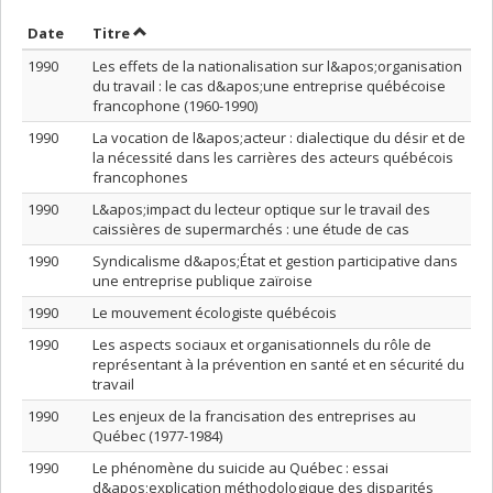
Trier par date en ordre décroissant
Trier par titre en ordre décroissant
Date
Titre
1990
Les effets de la nationalisation sur l&apos;organisation
du travail : le cas d&apos;une entreprise québécoise
francophone (1960-1990)
1990
La vocation de l&apos;acteur : dialectique du désir et de
la nécessité dans les carrières des acteurs québécois
francophones
1990
L&apos;impact du lecteur optique sur le travail des
caissières de supermarchés : une étude de cas
1990
Syndicalisme d&apos;État et gestion participative dans
une entreprise publique zaïroise
1990
Le mouvement écologiste québécois
1990
Les aspects sociaux et organisationnels du rôle de
représentant à la prévention en santé et en sécurité du
travail
1990
Les enjeux de la francisation des entreprises au
Québec (1977-1984)
1990
Le phénomène du suicide au Québec : essai
d&apos;explication méthodologique des disparités