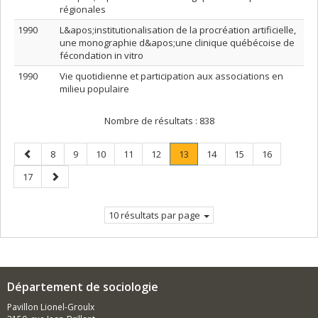
régionales
1990
L&apos;institutionalisation de la procréation artificielle,
une monographie d&apos;une clinique québécoise de
fécondation in vitro
1990
Vie quotidienne et participation aux associations en
milieu populaire
Nombre de résultats :
838
Page
Page
Page
Page
Page
Page
Page
.
Page
Page
Page
8
9
10
11
12
13
14
15
16
précédente
Page
Page
Page
17
courante.
suivante
10 résultats par page
Département de sociologie
Pavillon Lionel-Groulx