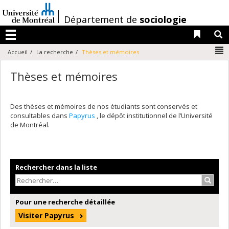
Passer
au
/
Département de
sociologie
contenu
Liens 
R
Menu
N
Accueil
La recherche
Thèses et mémoires
Thèses et mémoires
Des thèses et mémoires de nos étudiants sont conservés et
consultables dans
Papyrus
, le dépôt institutionnel de l’Université
de Montréal.
Rechercher dans la liste
Recher
Pour une recherche détaillée
Visiter Papyrus