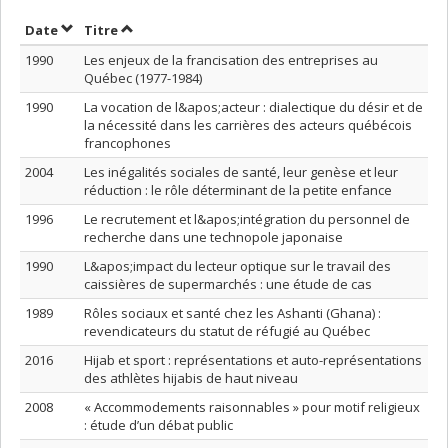
Trier par date en ordre croissant
Trier par titre en ordre croissant
Date
Titre
1990
Les enjeux de la francisation des entreprises au
Québec (1977-1984)
1990
La vocation de l&apos;acteur : dialectique du désir et de
la nécessité dans les carrières des acteurs québécois
francophones
2004
Les inégalités sociales de santé, leur genèse et leur
réduction : le rôle déterminant de la petite enfance
1996
Le recrutement et l&apos;intégration du personnel de
recherche dans une technopole japonaise
1990
L&apos;impact du lecteur optique sur le travail des
caissières de supermarchés : une étude de cas
1989
Rôles sociaux et santé chez les Ashanti (Ghana) :
revendicateurs du statut de réfugié au Québec
2016
Hijab et sport : représentations et auto-représentations
des athlètes hijabis de haut niveau
2008
« Accommodements raisonnables » pour motif religieux
: étude d’un débat public