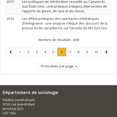
2010
Les politiques de stérilisation sexuelle au Canada et
aux États-Unis : une pratique à l&apos;intersection de
rapports de genre, de race et de classe
2014
Les effets politiques des spectacles médiatiques
d’immigration : une analyse critique des discours de la
presse écrite canadienne sur l’arrivée du MV Sun Sea
Nombre de résultats :
838
Page
Page
Page
Page
Page
Page
Page
.
Page
Page
Page
Page
Page
1
2
3
4
5
6
7
8
9
10
précédente
Page
suivant
courante.
10 résultats par page
Département de sociologie
Pavillon Lionel-Groulx
3150, rue Jean-Brillant
Montréal (QC)
H3T 1N8