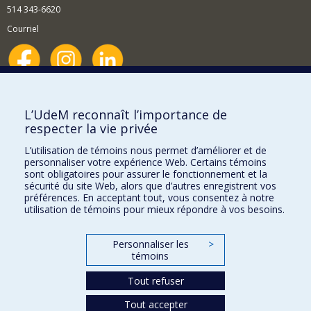
514 343-6620
Courriel
Nouvelles et événements
Comment soutenir le Département?
L’UdeM reconnaît l’importance de
respecter la vie privée
BESOIN D'AIDE?
L’utilisation de témoins nous permet d’améliorer et de
Plan du site
personnaliser votre expérience Web. Certains témoins
Signaler une erreur
sont obligatoires pour assurer le fonctionnement et la
sécurité du site Web, alors que d’autres enregistrent vos
Accessibilité
préférences. En acceptant tout, vous consentez à notre
utilisation de témoins pour mieux répondre à vos besoins.
FACULTÉ DES ARTS ET DES SCIENCES
Nos départements et écoles
Personnaliser les
>
témoins
Nos centres d'études
Tout refuser
Nos programmes et cours
Tout accepter