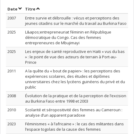
Trier par date en ordre croissant
Trier par titre en ordre croissant
Date
Titre
2007
Entre survie et débrouille : vécus et perceptions des
jeunes citadins sur le marché du travail au Burkina Faso
2025
L&apos;entrepreneuriat féminin en République
démocratique du Congo. Cas des femmes
entrepreneures de Mbujimayi
2025
Les enjeux de santé reproductive en Haïti « vus du bas
» : le point de vue des acteurs de terrain à Port-au-
Prince
2011
A la quête du « bout de papier» : les perceptions des
expériences scolaires, des études et diplômes
universitaires chez les lycéens guinéens du privé et du
public
2008
Évolution de la pratique et de la perception de l’excision
au Burkina Faso entre 1998 et 2003
2010
Scolarité et séropositivité des femmes au Cameroun :
analyse d’un apparent paradoxe
2023
Féminismes « à l’africaine » : le cas des militantes dans
l’espace togolais de la cause des femmes