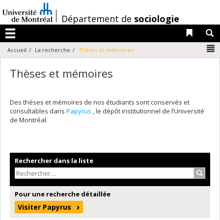
Passer
au
/
Département de
sociologie
contenu
Liens 
R
Menu
N
Accueil
La recherche
Thèses et mémoires
Thèses et mémoires
Des thèses et mémoires de nos étudiants sont conservés et
consultables dans
Papyrus
, le dépôt institutionnel de l’Université
de Montréal.
Rechercher dans la liste
Recher
Pour une recherche détaillée
Visiter Papyrus