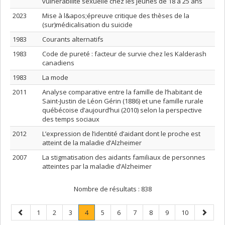
vulnérabilité sexuelle chez les jeunes de 18 à 25 ans
2023
Mise à l&apos;épreuve critique des thèses de la
(sur)médicalisation du suicide
1983
Courants alternatifs
1983
Code de pureté : facteur de survie chez les Kalderash
canadiens
1983
La mode
2011
Analyse comparative entre la famille de l’habitant de
Saint-Justin de Léon Gérin (1886) et une famille rurale
québécoise d’aujourd’hui (2010) selon la perspective
des temps sociaux
2012
L’expression de l’identité d’aidant dont le proche est
atteint de la maladie d’Alzheimer
2007
La stigmatisation des aidants familiaux de personnes
atteintes par la maladie d’Alzheimer
Nombre de résultats :
838
Page
Page
Page
Page
Page
.
Page
Page
Page
Page
Page
Page
Page
1
2
3
4
5
6
7
8
9
10
précédente
Page
suivant