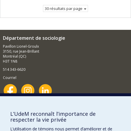
courante.
30 résultats par page
Département de sociologie
Pavillon Lionel-Groulx
3150, rue Jean-Brillant
Montréal (QC)
H3T 1N8
514 343-6620
Courriel
Nouvelles et événements
Comment soutenir le Département?
L’UdeM reconnaît l’importance de
respecter la vie privée
BESOIN D'AIDE?
L’utilisation de témoins nous permet d’améliorer et de
Plan du site