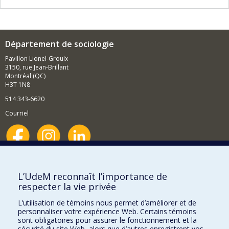
Département de sociologie
Pavillon Lionel-Groulx
3150, rue Jean-Brillant
Montréal (QC)
H3T 1N8
514 343-6620
Courriel
Nouvelles et événements
Comment soutenir le Département?
L’UdeM reconnaît l’importance de
respecter la vie privée
BESOIN D'AIDE?
L’utilisation de témoins nous permet d’améliorer et de
Plan du site
personnaliser votre expérience Web. Certains témoins
Signaler une erreur
sont obligatoires pour assurer le fonctionnement et la
sécurité du site Web, alors que d’autres enregistrent vos