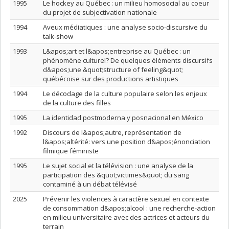
1995
Le hockey au Québec : un milieu homosocial au coeur
du projet de subjectivation nationale
1994
Aveux médiatiques : une analyse socio-discursive du
talk-show
1993
L&apos;art et l&apos;entreprise au Québec : un
phénomène culturel? De quelques éléments discursifs
d&apos;une &quot;structure of feeling&quot;
québécoise sur des productions artistiques
1994
Le décodage de la culture populaire selon les enjeux
de la culture des filles
1995
La identidad postmoderna y posnacional en México
1992
Discours de l&apos;autre, représentation de
l&apos;altérité: vers une position d&apos;énonciation
filmique féministe
1995
Le sujet social et la télévision : une analyse de la
participation des &quot;victimes&quot; du sang
contaminé à un débat télévisé
2025
Prévenir les violences à caractère sexuel en contexte
de consommation d&apos;alcool : une recherche-action
en milieu universitaire avec des actrices et acteurs du
terrain