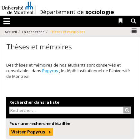
Passer
au
/
Département de
sociologie
contenu
Liens 
R
Menu
N
Accueil
La recherche
Thèses et mémoires
Thèses et mémoires
Des thèses et mémoires de nos étudiants sont conservés et
consultables dans
Papyrus
, le dépôt institutionnel de l’Université
de Montréal.
Rechercher dans la liste
Recher
Pour une recherche détaillée
Visiter Papyrus