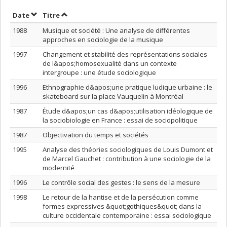
Trier par date en ordre décroissant
Trier par titre en ordre décroissant
Date
Titre
1988
Musique et société : Une analyse de différentes
approches en sociologie de la musique
1997
Changement et stabilité des représentations sociales
de l&apos;homosexualité dans un contexte
intergroupe : une étude sociologique
1996
Ethnographie d&apos;une pratique ludique urbaine : le
skateboard sur la place Vauquelin à Montréal
1987
Étude d&apos;un cas d&apos;utilisation idéologique de
la sociobiologie en France : essai de sociopolitique
1987
Objectivation du temps et sociétés
1995
Analyse des théories sociologiques de Louis Dumont et
de Marcel Gauchet : contribution à une sociologie de la
modernité
1996
Le contrôle social des gestes : le sens de la mesure
1998
Le retour de la hantise et de la persécution comme
formes expressives &quot;gothiques&quot; dans la
culture occidentale contemporaine : essai sociologique