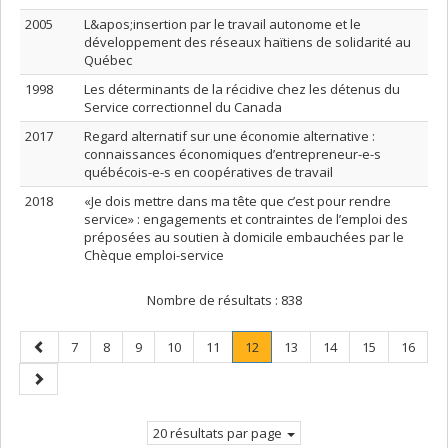
2005
L&apos;insertion par le travail autonome et le
développement des réseaux haïtiens de solidarité au
Québec
1998
Les déterminants de la récidive chez les détenus du
Service correctionnel du Canada
2017
Regard alternatif sur une économie alternative :
connaissances économiques d’entrepreneur-e-s
québécois-e-s en coopératives de travail
2018
«Je dois mettre dans ma tête que c’est pour rendre
service» : engagements et contraintes de l’emploi des
préposées au soutien à domicile embauchées par le
Chèque emploi-service
Nombre de résultats :
838
Page
Page
Page
Page
Page
Page
Page
.
Page
Page
Page
Page
7
8
9
10
11
12
13
14
15
16
précédente
Page
Page
courante.
suivante
20 résultats par page