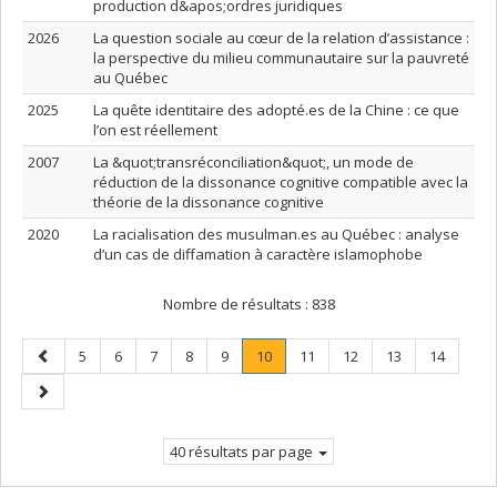
production d&apos;ordres juridiques
2026
La question sociale au cœur de la relation d’assistance :
la perspective du milieu communautaire sur la pauvreté
au Québec
2025
La quête identitaire des adopté.es de la Chine : ce que
l’on est réellement
2007
La &quot;transréconciliation&quot;, un mode de
réduction de la dissonance cognitive compatible avec la
théorie de la dissonance cognitive
2020
La racialisation des musulman.es au Québec : analyse
d’un cas de diffamation à caractère islamophobe
Nombre de résultats :
838
Page
Page
Page
Page
Page
Page
Page
.
Page
Page
Page
Page
5
6
7
8
9
10
11
12
13
14
précédente
Page
Page
courante.
suivante
40 résultats par page