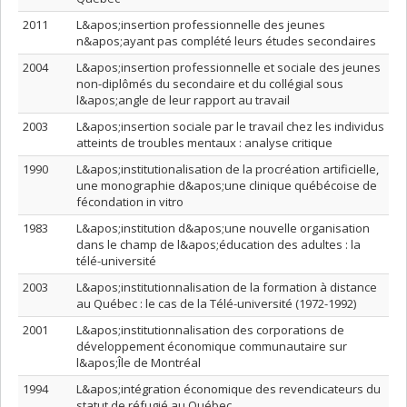
2011
L&apos;insertion professionnelle des jeunes
n&apos;ayant pas complété leurs études secondaires
2004
L&apos;insertion professionnelle et sociale des jeunes
non-diplômés du secondaire et du collégial sous
l&apos;angle de leur rapport au travail
2003
L&apos;insertion sociale par le travail chez les individus
atteints de troubles mentaux : analyse critique
1990
L&apos;institutionalisation de la procréation artificielle,
une monographie d&apos;une clinique québécoise de
fécondation in vitro
1983
L&apos;institution d&apos;une nouvelle organisation
dans le champ de l&apos;éducation des adultes : la
télé-université
2003
L&apos;institutionnalisation de la formation à distance
au Québec : le cas de la Télé-université (1972-1992)
2001
L&apos;institutionnalisation des corporations de
développement économique communautaire sur
l&apos;Île de Montréal
1994
L&apos;intégration économique des revendicateurs du
statut de réfugié au Québec