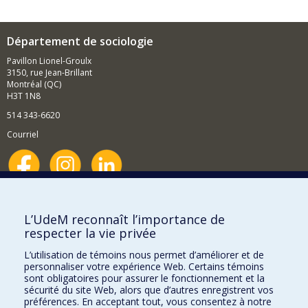
Département de sociologie
Pavillon Lionel-Groulx
3150, rue Jean-Brillant
Montréal (QC)
H3T 1N8
514 343-6620
Courriel
Nouvelles et événements
Comment soutenir le Département?
L’UdeM reconnaît l’importance de
respecter la vie privée
BESOIN D'AIDE?
L’utilisation de témoins nous permet d’améliorer et de
Plan du site
personnaliser votre expérience Web. Certains témoins
Signaler une erreur
sont obligatoires pour assurer le fonctionnement et la
sécurité du site Web, alors que d’autres enregistrent vos
Accessibilité
préférences. En acceptant tout, vous consentez à notre