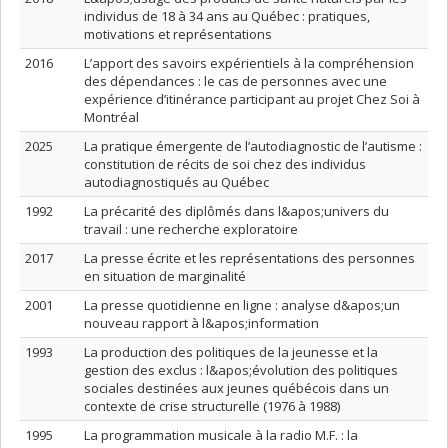
individus de 18 à 34 ans au Québec : pratiques,
motivations et représentations
2016
L’apport des savoirs expérientiels à la compréhension
des dépendances : le cas de personnes avec une
expérience d’itinérance participant au projet Chez Soi à
Montréal
2025
La pratique émergente de l’autodiagnostic de l’autisme :
constitution de récits de soi chez des individus
autodiagnostiqués au Québec
1992
La précarité des diplômés dans l&apos;univers du
travail : une recherche exploratoire
2017
La presse écrite et les représentations des personnes
en situation de marginalité
2001
La presse quotidienne en ligne : analyse d&apos;un
nouveau rapport à l&apos;information
1993
La production des politiques de la jeunesse et la
gestion des exclus : l&apos;évolution des politiques
sociales destinées aux jeunes québécois dans un
contexte de crise structurelle (1976 à 1988)
1995
La programmation musicale à la radio M.F. : la