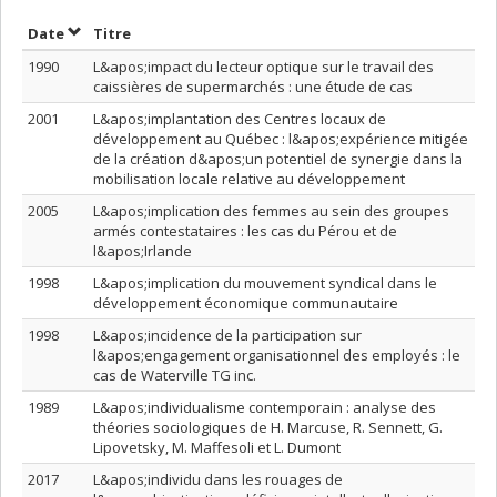
Trier par date en ordre croissant
Trier par titre en ordre croissant
Date
Titre
1990
L&apos;impact du lecteur optique sur le travail des
caissières de supermarchés : une étude de cas
2001
L&apos;implantation des Centres locaux de
développement au Québec : l&apos;expérience mitigée
de la création d&apos;un potentiel de synergie dans la
mobilisation locale relative au développement
2005
L&apos;implication des femmes au sein des groupes
armés contestataires : les cas du Pérou et de
l&apos;Irlande
1998
L&apos;implication du mouvement syndical dans le
développement économique communautaire
1998
L&apos;incidence de la participation sur
l&apos;engagement organisationnel des employés : le
cas de Waterville TG inc.
1989
L&apos;individualisme contemporain : analyse des
théories sociologiques de H. Marcuse, R. Sennett, G.
Lipovetsky, M. Maffesoli et L. Dumont
2017
L&apos;individu dans les rouages de