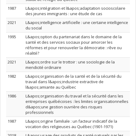
1987
L&apos;intégration et l&apos;adaptation socioscolaire
des jeunes immigrants : une étude de cas
2021
L&apos;intelligence artificielle : une certaine intelligence
du social
1995
L&apos;option du partenariat dans le domaine de la
santé et des services sociaux pour amorcer les
réformes et pour renouveler la démocratie : rêve ou
réalité?
2021
L&apos;ordre sur le trottoir : une sociologie de la
mendicité ordinaire
1982
L&apos;organisation de la santé et de la sécurité du
travail dans l&apos;industrie extractive de
l&apos;amiante au Québec
1986
L&apos;organisation du travail et la sécurité dans les
entreprises québécoises : les limites organisationnelles
d&apos;une gestion ouvrière des risques
professionnels
1987
L&apos;origine familiale : un facteur indicatif de la
vocation des religieuses au Québec (1901-1971)
2018
L&apos;usage des produits de santé naturels par les