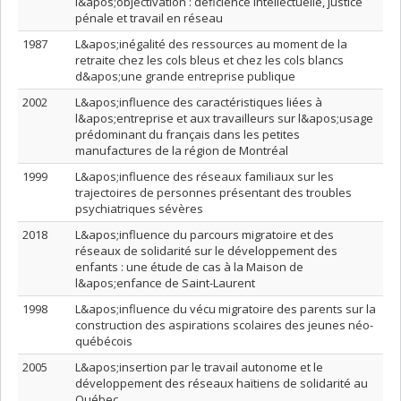
l&apos;objectivation : déficience intellectuelle, justice
pénale et travail en réseau
1987
L&apos;inégalité des ressources au moment de la
retraite chez les cols bleus et chez les cols blancs
d&apos;une grande entreprise publique
2002
L&apos;influence des caractéristiques liées à
l&apos;entreprise et aux travailleurs sur l&apos;usage
prédominant du français dans les petites
manufactures de la région de Montréal
1999
L&apos;influence des réseaux familiaux sur les
trajectoires de personnes présentant des troubles
psychiatriques sévères
2018
L&apos;influence du parcours migratoire et des
réseaux de solidarité sur le développement des
enfants : une étude de cas à la Maison de
l&apos;enfance de Saint-Laurent
1998
L&apos;influence du vécu migratoire des parents sur la
construction des aspirations scolaires des jeunes néo-
québécois
2005
L&apos;insertion par le travail autonome et le
développement des réseaux haïtiens de solidarité au
Québec