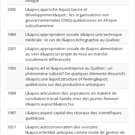
Afrique
2005
L&apos;approche &quot;Genre et
développement&quot; : les organisations non
gouvernementales (ONG) québécoises en Afrique
subsaharienne
1989
L&apos;appropriation sociale d&apos;une technique
médicale : le cas de l&apos;échographie au Québec
2001
L&apos;appropriation sociale de l&apos;alimentation
au sein d&apos;un projet de mise en marché
socialement différenciée
1993
L&apos;art et l&apos;entreprise au Québec : un
phénomène culturel? De quelques éléments discursifs
d&apos;une &quot;structure of feeling&quot;
québécoise sur des productions artistiques
1999
L&apos;articulation des aspirations en matière de
conciliation travail-famille chez des jeunes femmes
d&apos;aujourd&apos;hui
1987
L&apos;aspect capital des réseaux des scientifiques
québécois
2021
L&apos;autoconservation des ovocytes :
l&apos;infertilité anticipée comme mode de gestion de