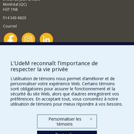
Montréal (QC)
H3T 1N8
514 343-6620
Courriel
Nouvelles et événements
Comment soutenir le Département?
L’UdeM reconnaît l’importance de
respecter la vie privée
BESOIN D'AIDE?
L’utilisation de témoins nous permet d’améliorer et de
Plan du site
personnaliser votre expérience Web. Certains témoins
Signaler une erreur
sont obligatoires pour assurer le fonctionnement et la
sécurité du site Web, alors que d’autres enregistrent vos
Accessibilité
préférences. En acceptant tout, vous consentez à notre
utilisation de témoins pour mieux répondre à vos besoins.
FACULTÉ DES ARTS ET DES SCIENCES
Nos départements et écoles
Personnaliser les
>
témoins
Nos centres d'études