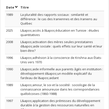
Trier par date en ordre croissant
Trier par titre en ordre croissant
Date
Titre
1989
La pluralité des rapports sociaux : similarité et
différence : le cas des Iraniennes et des Iraniens au
Québec
2025
L&apos;accès à l&apos;éducation en Tunisie : études
quantitatives
2008
L&apos;activation des mères seules prestataires
d&apos;aide sociale : quels effets sur leur santé et leur
bien-être?
1996
L&apos;adhésion à la conscience de Krishna aux États-
Unis vers 1970
1990
L&apos;aide informelle aux parents âgés en institution :
développement d&apos;un modèle explicatif du
fardeau de l&apos;aidant
1989
L&apos;amour, le soi et la société : sociologie de la
connaissance amoureuse dans les correspondances
québécoises (1860-1988)
1997
L&apos;application des prémisses du développement
durable à la gestion des ressources naturelles en