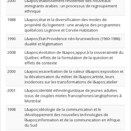
2000
L&apos;établissement résidentiel des nouveaux
immigrants arabes : un processus de regroupement
ethnique
1988
L&apos;état et la diversification des modes de
propriété du logement : une analyse des programmes
québécois Loginove et Corvée-Habitation
1990
L&apos;État-Providence néo-brunswickois (1960-1986) :
dualité et légitimation
2008
L&apos;évolution de l&apos;appui à la souveraineté du
Québec: effets de la formulation de la question et
effets de contexte
2000
L&apos;exacerbation de la valeur d&apos;exposition et
la dévalorisation du métier de l&apos;artiste, leurs
incidences sur les transformations de l&apos;atelier
2001
L&apos;identité ethnolinguistique de jeunes adultes
issus de couples mixtes francophones/anglophones à
Montréal
1998
L&apos;idéologie de la communication et le
développement des nouvelles technologies de
l&apos;information et de la communication en Afrique
du Sud