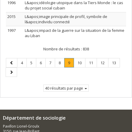
1996
L&apos;idéologie utopique dans la Tiers Monde : le cas
du projet social cubain
2015
L&apos;image principale de profil, symbole de
l&apos;individu connecté
1997
L&apos;impact de la guerre sur la situation de la femme
au Liban
Nombre de résultats :
838
Page
Page
Page
Page
Page
Page
Page
.
Page
Page
Page
Page
4
5
6
7
8
9
10
11
12
13
précédente
Page
Page
courante.
suivante
40 résultats par page
Département de sociologie
Pavillon Lionel-Groulx
3150, rue Jean-Brillant