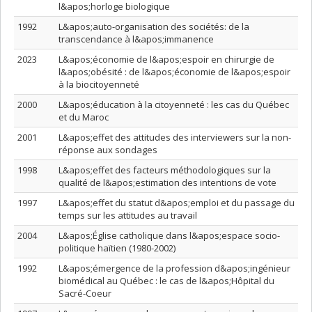
l&apos;horloge biologique
1992
L&apos;auto-organisation des sociétés: de la
transcendance à l&apos;immanence
2023
L&apos;économie de l&apos;espoir en chirurgie de
l&apos;obésité : de l&apos;économie de l&apos;espoir
à la biocitoyenneté
2000
L&apos;éducation à la citoyenneté : les cas du Québec
et du Maroc
2001
L&apos;effet des attitudes des interviewers sur la non-
réponse aux sondages
1998
L&apos;effet des facteurs méthodologiques sur la
qualité de l&apos;estimation des intentions de vote
1997
L&apos;effet du statut d&apos;emploi et du passage du
temps sur les attitudes au travail
2004
L&apos;Église catholique dans l&apos;espace socio-
politique haïtien (1980-2002)
1992
L&apos;émergence de la profession d&apos;ingénieur
biomédical au Québec : le cas de l&apos;Hôpital du
Sacré-Coeur