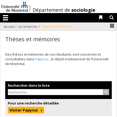
Passer
au
/
Département de
sociologie
contenu
Liens 
R
Menu
N
Accueil
La recherche
Thèses et mémoires
Thèses et mémoires
Des thèses et mémoires de nos étudiants sont conservés et
consultables dans
Papyrus
, le dépôt institutionnel de l’Université
de Montréal.
Rechercher dans la liste
Recher
Pour une recherche détaillée
Visiter Papyrus