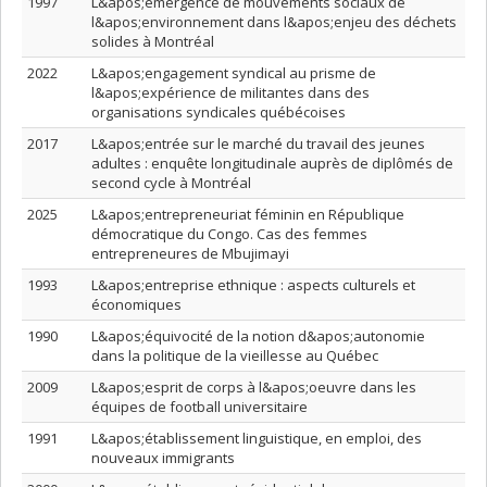
1997
L&apos;émergence de mouvements sociaux de
l&apos;environnement dans l&apos;enjeu des déchets
solides à Montréal
2022
L&apos;engagement syndical au prisme de
l&apos;expérience de militantes dans des
organisations syndicales québécoises
2017
L&apos;entrée sur le marché du travail des jeunes
adultes : enquête longitudinale auprès de diplômés de
second cycle à Montréal
2025
L&apos;entrepreneuriat féminin en République
démocratique du Congo. Cas des femmes
entrepreneures de Mbujimayi
1993
L&apos;entreprise ethnique : aspects culturels et
économiques
1990
L&apos;équivocité de la notion d&apos;autonomie
dans la politique de la vieillesse au Québec
2009
L&apos;esprit de corps à l&apos;oeuvre dans les
équipes de football universitaire
1991
L&apos;établissement linguistique, en emploi, des
nouveaux immigrants