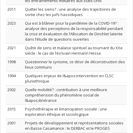
les entraînements militaires aux États-Unis
2011
Quitter les siens? : une analyse des trajectoires de
sortie chez les juifs hassidiques
2023
Qui est à blâmer pour la pandémie de la COVID-19? :
analyse des perceptions de la responsabilité pendant
la crise et évaluation de l’Allocation de Dirichlet latente
dans l’étude de questions ouvertes
2021
Quête de sens et malaise spirituel au tournant du XXe
siècle : le cas de l’écrivain Hermann Hesse
1998
Questionner le cynisme, ce désir de déconstruction des
lieux communs
1994
Quelques enjeux de l&apos;intervention en CLSC
pluriethnique
2002
Quelle mobilité? : contribution à une meilleure
compréhension du phénomène social de
l&apos;itinérance
2015
Psychothérapie et émancipation sociale : une
exploration éthique et sociologique
2001
Projets de développement et représentations sociales
en Basse Casamance : le DERBAC et le PROGES