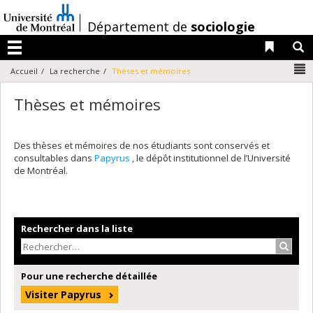
Passer
au
/
Département de
sociologie
contenu
Liens 
R
Menu
N
Accueil
La recherche
Thèses et mémoires
Thèses et mémoires
Des thèses et mémoires de nos étudiants sont conservés et
consultables dans
Papyrus
, le dépôt institutionnel de l’Université
de Montréal.
Rechercher dans la liste
Recher
Pour une recherche détaillée
Visiter Papyrus