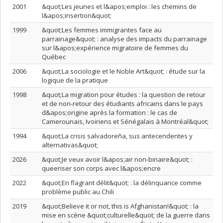
2001
&quot;Les jeunes et l&apos;emploi : les chemins de
l&apos;insertion&quot;
1999
&quot;Les femmes immigrantes face au
parrainage&quot; : analyse des impacts du parrainage
sur l&apos;expérience migratoire de femmes du
Québec
2006
&quot;La sociologie et le Noble Art&quot; : étude sur la
logique de la pratique
1998
&quot;La migration pour études : la question de retour
et de non-retour des étudiants africains dans le pays
d&apos;origine après la formation : le cas de
Camerounais, Ivoiriens et Sénégalais à Montréal&quot;
1994
&quot;La crisis salvadoreña, sus antecendentes y
alternativas&quot;
2026
&quot;Je veux avoir l&apos;air non-binaire&quot; :
queeriser son corps avec l&apos;encre
2022
&quot;En flagrant délit&quot; : la délinquance comme
problème public au Chili
2019
&quot;Believe it or not, this is Afghanistan!&quot; : la
mise en scène &quot;culturelle&quot; de la guerre dans