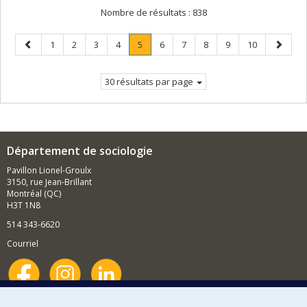
Nombre de résultats :
838
Page
Page
Page
Page
Page
Page
.
Page
Page
Page
Page
Page
Page
1
2
3
4
5
6
7
8
9
10
précédente
Page
suivant
courante.
30 résultats par page
Département de sociologie
Pavillon Lionel-Groulx
3150, rue Jean-Brillant
Montréal (QC)
H3T 1N8
514 343-6620
Courriel
Nouvelles et événements