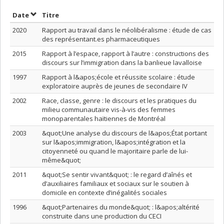
Trier par date en ordre décroissant
Trier par titre en ordre décroissant
Date
Titre
2020
Rapport au travail dans le néolibéralisme : étude de cas
des représentant.es pharmaceutiques
2015
Rapport à l’espace, rapport à l’autre : constructions des
discours sur l’immigration dans la banlieue lavalloise
1997
Rapport à l&apos;école et réussite scolaire : étude
exploratoire auprès de jeunes de secondaire IV
2002
Race, classe, genre : le discours et les pratiques du
milieu communautaire vis-à-vis des femmes
monoparentales haïtiennes de Montréal
2003
&quot;Une analyse du discours de l&apos;État portant
sur l&apos;immigration, l&apos;intégration et la
citoyenneté ou quand le majoritaire parle de lui-
même&quot;
2011
&quot;Se sentir vivant&quot; : le regard d’aînés et
d’auxiliaires familiaux et sociaux sur le soutien à
domicile en contexte d’inégalités sociales
1996
&quot;Partenaires du monde&quot; : l&apos;altérité
construite dans une production du CECI