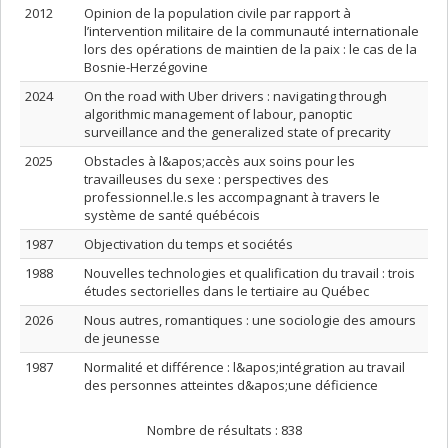
2012
Opinion de la population civile par rapport à
l’intervention militaire de la communauté internationale
lors des opérations de maintien de la paix : le cas de la
Bosnie-Herzégovine
2024
On the road with Uber drivers : navigating through
algorithmic management of labour, panoptic
surveillance and the generalized state of precarity
2025
Obstacles à l&apos;accès aux soins pour les
travailleuses du sexe : perspectives des
professionnel.le.s les accompagnant à travers le
système de santé québécois
1987
Objectivation du temps et sociétés
1988
Nouvelles technologies et qualification du travail : trois
études sectorielles dans le tertiaire au Québec
2026
Nous autres, romantiques : une sociologie des amours
de jeunesse
1987
Normalité et différence : l&apos;intégration au travail
des personnes atteintes d&apos;une déficience
Nombre de résultats :
838