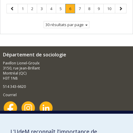
Page
Page
Page
Page
Page
Page
Page
.
Page
Page
Page
Page
Page
1
2
3
4
5
6
7
8
9
10
précédente
Page
suivant
courante.
30 résultats par page
Département de sociologie
Pavillon Lionel-Groulx
3150, rue Jean-Brillant
Montréal (QC)
H3T 1N8
514 343-6620
Courriel
Nouvelles et événements
Comment soutenir le Département?
L’UdeM reconnaît l’importance de