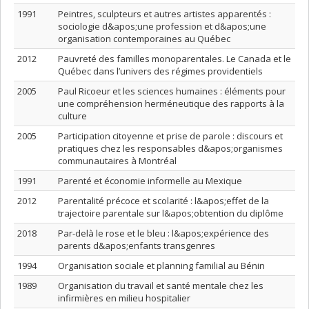
1991
Peintres, sculpteurs et autres artistes apparentés :
sociologie d&apos;une profession et d&apos;une
organisation contemporaines au Québec
2012
Pauvreté des familles monoparentales. Le Canada et le
Québec dans l’univers des régimes providentiels
2005
Paul Ricoeur et les sciences humaines : éléments pour
une compréhension herméneutique des rapports à la
culture
2005
Participation citoyenne et prise de parole : discours et
pratiques chez les responsables d&apos;organismes
communautaires à Montréal
1991
Parenté et économie informelle au Mexique
2012
Parentalité précoce et scolarité : l&apos;effet de la
trajectoire parentale sur l&apos;obtention du diplôme
2018
Par-delà le rose et le bleu : l&apos;expérience des
parents d&apos;enfants transgenres
1994
Organisation sociale et planning familial au Bénin
1989
Organisation du travail et santé mentale chez les
infirmières en milieu hospitalier