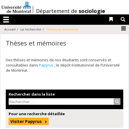
Passer
au
/
Département de
sociologie
contenu
Liens 
R
Menu
N
Accueil
La recherche
Thèses et mémoires
Thèses et mémoires
Des thèses et mémoires de nos étudiants sont conservés et
consultables dans
Papyrus
, le dépôt institutionnel de l’Université
de Montréal.
Rechercher dans la liste
Recher
Pour une recherche détaillée
Visiter Papyrus