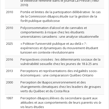
la vieillesse féminine dans le journal La Presse (1960-
2010)
2010
Portée et limites de la participation délibérative : le cas
de la Commission d&apos;étude sur la gestion de la
forêt publique québécoise
2010
Polyconsommation d’alcool et de cannabis et
comportements à risque chez les étudiants
universitaires canadiens : une analyse situationnelle
2025
« Politiser l’université publique et au-delà » ? :
expériences et dynamiques du mouvement étudiant
tunisien en contexte révolutionnaire
2016
Perspectives croisées : les déterminants sociaux de la
vulnérabilité sexuelle chez les jeunes de 18 à 25 ans
2013
Perceptions et représentations des inégalités socio-
économiques : une comparaison Québec-Ontario
2000
Perception de l&apos;environnement et des
changements climatiques chez les leaders de groupes
verts du Québec et du Costa Rica
1997
Perception d&apos;élèves du secondaire quant aux
attitudes et aux comportements de leurs parents vis-à-
vis leurs études