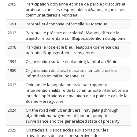
2005
Participation citoyenne et prise de parole : discours et
pratiques chez les responsables d&apos;organismes
communautaires à Montréal
1991
Parenté et économie informelle au Mexique
2012
Parentalité précoce et scolarité : l&apos;effet de la
trajectoire parentale sur l&apos;obtention du diplôme
2018
Par-delà le rose et le bleu : l&apos;expérience des
parents d&apos;enfants transgenres
1994
Organisation sociale et planning familial au Bénin
1989
Organisation du travail et santé mentale chez les
infirmières en milieu hospitalier
2012
Opinion de la population civile par rapport à
l’intervention militaire de la communauté internationale
lors des opérations de maintien de la paix : le cas de la
Bosnie-Herzégovine
2024
On the road with Uber drivers : navigating through
algorithmic management of labour, panoptic
surveillance and the generalized state of precarity
2025
Obstacles à l&apos;accès aux soins pour les
travailleuses du sexe : perspectives des