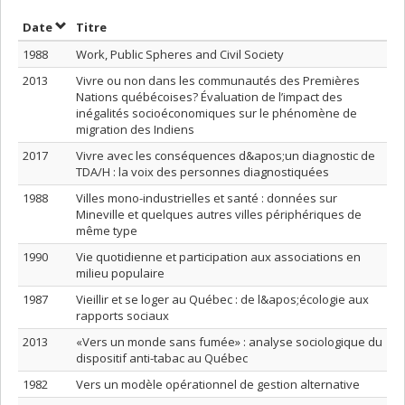
Trier par date en ordre décroissant
Trier par titre en ordre décroissant
Date
Titre
1988
Work, Public Spheres and Civil Society
2013
Vivre ou non dans les communautés des Premières
Nations québécoises? Évaluation de l’impact des
inégalités socioéconomiques sur le phénomène de
migration des Indiens
2017
Vivre avec les conséquences d&apos;un diagnostic de
TDA/H : la voix des personnes diagnostiquées
1988
Villes mono-industrielles et santé : données sur
Mineville et quelques autres villes périphériques de
même type
1990
Vie quotidienne et participation aux associations en
milieu populaire
1987
Vieillir et se loger au Québec : de l&apos;écologie aux
rapports sociaux
2013
«Vers un monde sans fumée» : analyse sociologique du
dispositif anti-tabac au Québec
1982
Vers un modèle opérationnel de gestion alternative