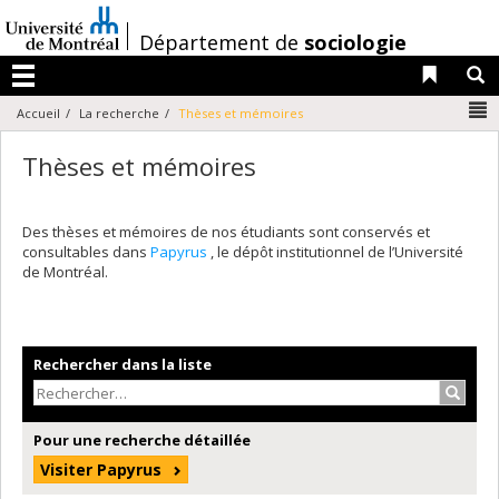
Passer
au
/
Département de
sociologie
contenu
Liens 
R
Menu
N
Accueil
La recherche
Thèses et mémoires
Thèses et mémoires
Des thèses et mémoires de nos étudiants sont conservés et
consultables dans
Papyrus
, le dépôt institutionnel de l’Université
de Montréal.
Rechercher dans la liste
Recher
Pour une recherche détaillée
Visiter Papyrus