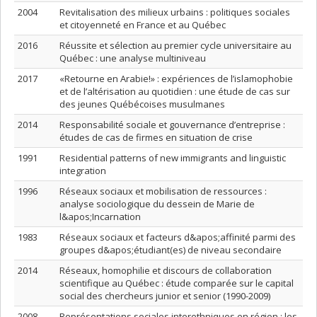
2004
Revitalisation des milieux urbains : politiques sociales
et citoyenneté en France et au Québec
2016
Réussite et sélection au premier cycle universitaire au
Québec : une analyse multiniveau
2017
«Retourne en Arabie!» : expériences de l’islamophobie
et de l’altérisation au quotidien : une étude de cas sur
des jeunes Québécoises musulmanes
2014
Responsabilité sociale et gouvernance d’entreprise :
études de cas de firmes en situation de crise
1991
Residential patterns of new immigrants and linguistic
integration
1996
Réseaux sociaux et mobilisation de ressources :
analyse sociologique du dessein de Marie de
l&apos;Incarnation
1983
Réseaux sociaux et facteurs d&apos;affinité parmi des
groupes d&apos;étudiant(es) de niveau secondaire
2014
Réseaux, homophilie et discours de collaboration
scientifique au Québec : étude comparée sur le capital
social des chercheurs junior et senior (1990-2009)
2008
Représentations sociales interethniques en région : les