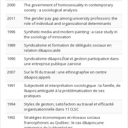
2000
The government of homosexuality in contemporary
society : a sociological analysis
2011
The gender pay gap among university professors: the
role of individual and organizational determinants
1996
Synthetic media and modern painting : a case study in
the sociology of innovation
1989
Syndicalisme et formation de délégués sociaux en
relation d&apos;aide
1990
Syndicalisme d&apos;État et gestion participative dans
une entreprise publique zaïroise
2007
Sur le fil du travail : une ethnographie en centre
d&apos;appels
1991
Subjectivité et interprétation sociologique : la famille, de
l&apos;ambiguïté à la problématisation de ses
pratiques
1994
Styles de gestion, satisfaction au travail et efficacité
organisationnelle dans 11 CLSC
1992
Stratégies économiques et réseaux sociaux
francophones au Québec : le cas d&apos;une
entreprise de la Montérégie