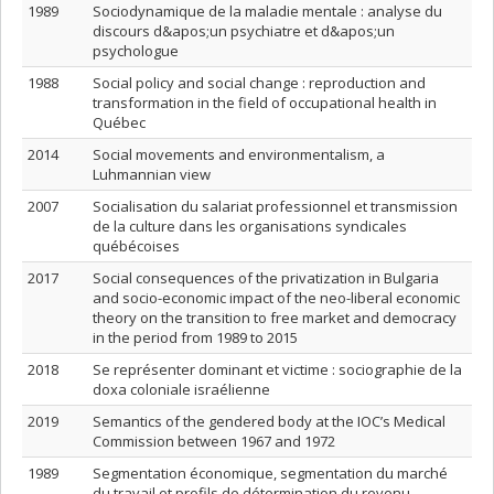
1989
Sociodynamique de la maladie mentale : analyse du
discours d&apos;un psychiatre et d&apos;un
psychologue
1988
Social policy and social change : reproduction and
transformation in the field of occupational health in
Québec
2014
Social movements and environmentalism, a
Luhmannian view
2007
Socialisation du salariat professionnel et transmission
de la culture dans les organisations syndicales
québécoises
2017
Social consequences of the privatization in Bulgaria
and socio-economic impact of the neo-liberal economic
theory on the transition to free market and democracy
in the period from 1989 to 2015
2018
Se représenter dominant et victime : sociographie de la
doxa coloniale israélienne
2019
Semantics of the gendered body at the IOC’s Medical
Commission between 1967 and 1972
1989
Segmentation économique, segmentation du marché
du travail et profils de détermination du revenu