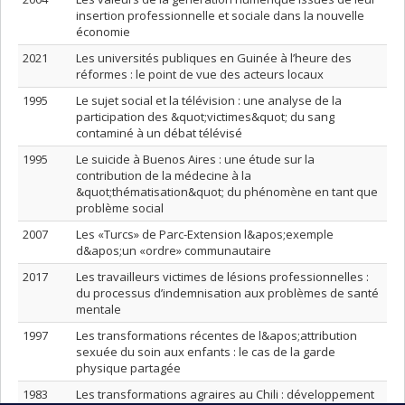
insertion professionnelle et sociale dans la nouvelle
économie
2021
Les universités publiques en Guinée à l’heure des
réformes : le point de vue des acteurs locaux
1995
Le sujet social et la télévision : une analyse de la
participation des &quot;victimes&quot; du sang
contaminé à un débat télévisé
1995
Le suicide à Buenos Aires : une étude sur la
contribution de la médecine à la
&quot;thématisation&quot; du phénomène en tant que
problème social
2007
Les «Turcs» de Parc-Extension l&apos;exemple
d&apos;un «ordre» communautaire
2017
Les travailleurs victimes de lésions professionnelles :
du processus d’indemnisation aux problèmes de santé
mentale
1997
Les transformations récentes de l&apos;attribution
sexuée du soin aux enfants : le cas de la garde
physique partagée
1983
Les transformations agraires au Chili : développement