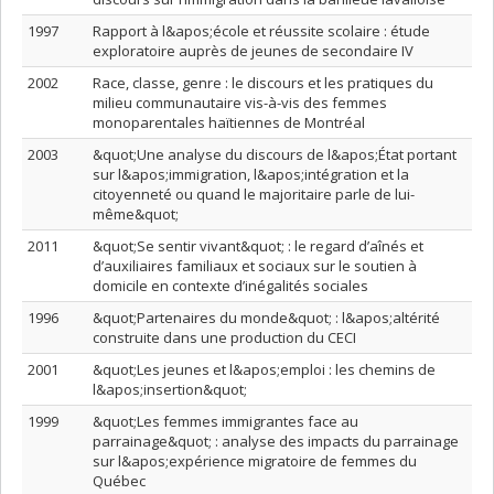
1997
Rapport à l&apos;école et réussite scolaire : étude
exploratoire auprès de jeunes de secondaire IV
2002
Race, classe, genre : le discours et les pratiques du
milieu communautaire vis-à-vis des femmes
monoparentales haïtiennes de Montréal
2003
&quot;Une analyse du discours de l&apos;État portant
sur l&apos;immigration, l&apos;intégration et la
citoyenneté ou quand le majoritaire parle de lui-
même&quot;
2011
&quot;Se sentir vivant&quot; : le regard d’aînés et
d’auxiliaires familiaux et sociaux sur le soutien à
domicile en contexte d’inégalités sociales
1996
&quot;Partenaires du monde&quot; : l&apos;altérité
construite dans une production du CECI
2001
&quot;Les jeunes et l&apos;emploi : les chemins de
l&apos;insertion&quot;
1999
&quot;Les femmes immigrantes face au
parrainage&quot; : analyse des impacts du parrainage
sur l&apos;expérience migratoire de femmes du
Québec