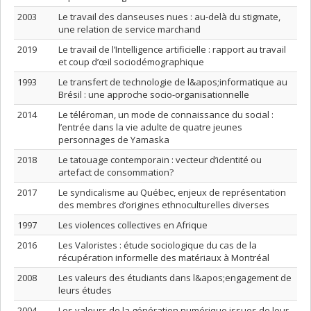
2003
Le travail des danseuses nues : au-delà du stigmate,
une relation de service marchand
2019
Le travail de l’Intelligence artificielle : rapport au travail
et coup d’œil sociodémographique
1993
Le transfert de technologie de l&apos;informatique au
Brésil : une approche socio-organisationnelle
2014
Le téléroman, un mode de connaissance du social :
l’entrée dans la vie adulte de quatre jeunes
personnages de Yamaska
2018
Le tatouage contemporain : vecteur d’identité ou
artefact de consommation?
2017
Le syndicalisme au Québec, enjeux de représentation
des membres d’origines ethnoculturelles diverses
1997
Les violences collectives en Afrique
2016
Les Valoristes : étude sociologique du cas de la
récupération informelle des matériaux à Montréal
2008
Les valeurs des étudiants dans l&apos;engagement de
leurs études
2004
Les valeurs de la génération numérique issues de leur