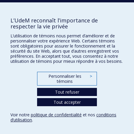
capitaliste ou marginalisation
2020
Les timides et leur timidité : typologie des
représentations subjectives dans quatre fils de
L’UdeM reconnaît l’importance de
discussion
respecter la vie privée
2004
Les sondages électoraux français de 2002 : influence
de la méthodologie sur la qualité des estimations
L’utilisation de témoins nous permet d’améliorer et de
personnaliser votre expérience Web. Certains témoins
2011
Les solidarités familiales à l’épreuve de la migration :
sont obligatoires pour assurer le fonctionnement et la
enquête auprès de couples de Marocains à Montréal
sécurité du site Web, alors que d’autres enregistrent vos
préférences. En acceptant tout, vous consentez à notre
2025
Les secrétaires médicales travaillant dans les cliniques
utilisation de témoins pour mieux répondre à vos besoins.
médicales québécoises : « Jongler » entre les patients et
les médecins
Personnaliser les
>
1998
Les sages-femmes en France : analyse sociologique
témoins
d&apos;un profession médicale à compétence limitée
1993
Les représentations sociales et les imaginaires sociaux
Tout refuser
de la nouvelle génétique humaine tels que perçus à
Tout accepter
travers les différents niveaux de la vulgarisation
scientifique écrite
Voir notre
politique de confidentialité
et nos
conditions
2008
Les représentations sociales du politique: une analyse
d’utilisation
.
sémantique de l&apos;idéologie nationale fédéraliste
québécoise durant les deux périodes référendaires