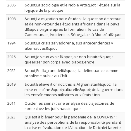
2006
&quot;La sociologie et le Noble Art&quot; : étude sur la
logique de la pratique
1998
&quot;La migration pour études : la question de retour
et de non-retour des étudiants africains dans le pays
d&apos;origine après la formation : le cas de
Camerounais, Ivoiriens et Sénégalais à Montréal&quot;
1994
&quot;La crisis salvadoreña, sus antecendentes y
alternativas&quot;
2026
&quot;Je veux avoir l&apos;air non-binaire&quot; :
queeriser son corps avec l&apos;encre
2022
&quot;En flagrant délit&quot; : la délinquance comme
problème public au Chili
2019
&quot;Believe it or not, this is Afghanistan!&quot; : la
mise en scène &quot;culturelle&quot; de la guerre dans
les entraînements militaires aux États-Unis
2011
Quitter les siens? : une analyse des trajectoires de
sortie chez les juifs hassidiques
2023
Qui est à blâmer pour la pandémie de la COVID-19? :
analyse des perceptions de la responsabilité pendant
la crise et évaluation de l’Allocation de Dirichlet latente