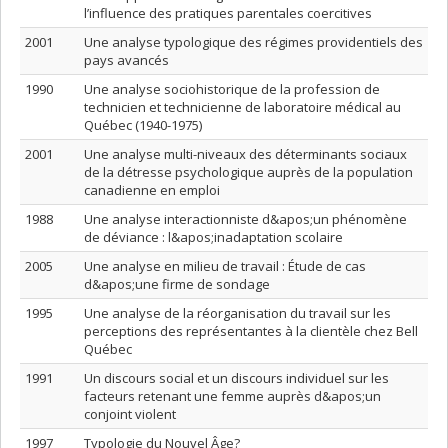
l’influence des pratiques parentales coercitives
2001
Une analyse typologique des régimes providentiels des
pays avancés
1990
Une analyse sociohistorique de la profession de
technicien et technicienne de laboratoire médical au
Québec (1940-1975)
2001
Une analyse multi-niveaux des déterminants sociaux
de la détresse psychologique auprès de la population
canadienne en emploi
1988
Une analyse interactionniste d&apos;un phénomène
de déviance : l&apos;inadaptation scolaire
2005
Une analyse en milieu de travail : Étude de cas
d&apos;une firme de sondage
1995
Une analyse de la réorganisation du travail sur les
perceptions des représentantes à la clientèle chez Bell
Québec
1991
Un discours social et un discours individuel sur les
facteurs retenant une femme auprès d&apos;un
conjoint violent
1997
Typologie du Nouvel Âge?