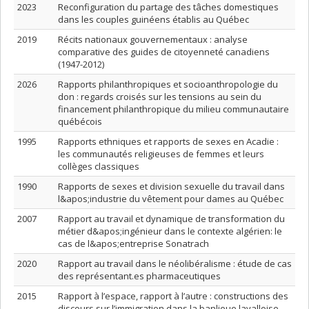
2023
Reconfiguration du partage des tâches domestiques
dans les couples guinéens établis au Québec
2019
Récits nationaux gouvernementaux : analyse
comparative des guides de citoyenneté canadiens
(1947-2012)
2026
Rapports philanthropiques et socioanthropologie du
don : regards croisés sur les tensions au sein du
financement philanthropique du milieu communautaire
québécois
1995
Rapports ethniques et rapports de sexes en Acadie :
les communautés religieuses de femmes et leurs
collèges classiques
1990
Rapports de sexes et division sexuelle du travail dans
l&apos;industrie du vêtement pour dames au Québec
2007
Rapport au travail et dynamique de transformation du
métier d&apos;ingénieur dans le contexte algérien: le
cas de l&apos;entreprise Sonatrach
2020
Rapport au travail dans le néolibéralisme : étude de cas
des représentant.es pharmaceutiques
2015
Rapport à l’espace, rapport à l’autre : constructions des
discours sur l’immigration dans la banlieue lavalloise