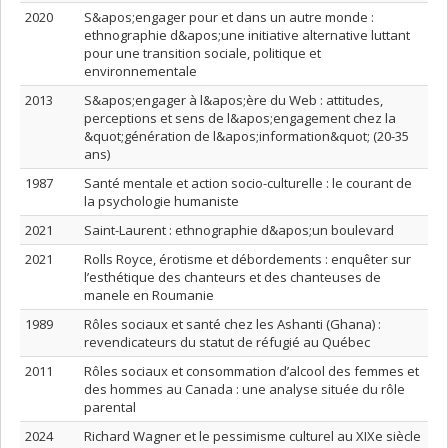
2020
S&apos;engager pour et dans un autre monde :
ethnographie d&apos;une initiative alternative luttant
pour une transition sociale, politique et
environnementale
2013
S&apos;engager à l&apos;ère du Web : attitudes,
perceptions et sens de l&apos;engagement chez la
&quot;génération de l&apos;information&quot; (20-35
ans)
1987
Santé mentale et action socio-culturelle : le courant de
la psychologie humaniste
2021
Saint-Laurent : ethnographie d&apos;un boulevard
2021
Rolls Royce, érotisme et débordements : enquêter sur
l’esthétique des chanteurs et des chanteuses de
manele en Roumanie
1989
Rôles sociaux et santé chez les Ashanti (Ghana) :
revendicateurs du statut de réfugié au Québec
2011
Rôles sociaux et consommation d’alcool des femmes et
des hommes au Canada : une analyse située du rôle
parental
2024
Richard Wagner et le pessimisme culturel au XIXe siècle