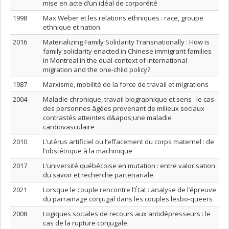
mise en acte d’un idéal de corporéité
1998
Max Weber et les relations ethniques : race, groupe
ethnique et nation
2016
Materializing Family Solidarity Transnationally : How is
family solidarity enacted in Chinese immigrant families
in Montreal in the dual-context of international
migration and the one-child policy?
1987
Marxisme, mobilité de la force de travail et migrations
2004
Maladie chronique, travail biographique et sens : le cas
des personnes âgées provenant de milieux sociaux
contrastés atteintes d&apos;une maladie
cardiovasculaire
2010
L’utérus artificiel ou l’effacement du corps maternel : de
l’obstétrique à la machinique
2017
L’université québécoise en mutation : entre valorisation
du savoir et recherche partenariale
2021
Lorsque le couple rencontre l’État : analyse de l’épreuve
du parrainage conjugal dans les couples lesbo-queers
2008
Logiques sociales de recours aux antidépresseurs : le
cas de la rupture conjugale