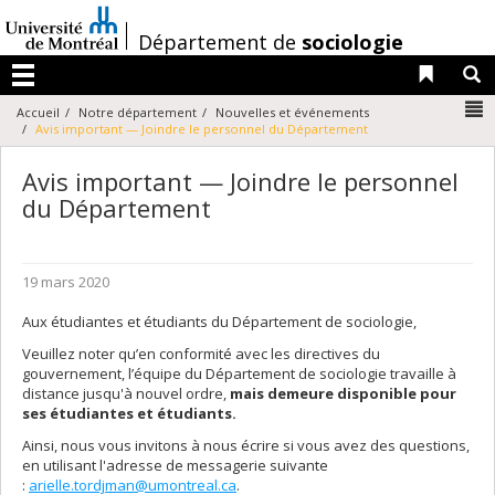
Passer
au
/
Département de
sociologie
contenu
Liens 
R
Menu
N
Accueil
Notre département
Nouvelles et événements
Avis important — Joindre le personnel du Département
Avis important — Joindre le personnel
du Département
19 mars 2020
Aux étudiantes et étudiants du Département de sociologie,
Veuillez noter qu’en conformité avec les directives du
gouvernement, l’équipe du Département de sociologie travaille à
distance jusqu'à nouvel ordre,
mais demeure disponible pour
ses étudiantes et étudiants.
Ainsi, nous vous invitons à nous écrire si vous avez des questions,
en utilisant l'adresse de messagerie suivante
:
arielle.tordjman@umontreal.ca
.