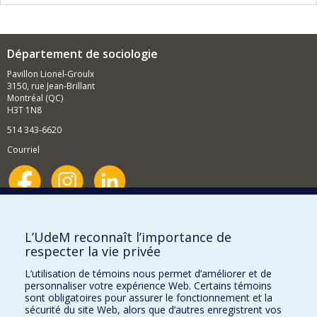
Département de sociologie
Pavillon Lionel-Groulx
3150, rue Jean-Brillant
Montréal (QC)
H3T 1N8
514 343-6620
Courriel
Nouvelles et événements
Comment soutenir le Département?
L’UdeM reconnaît l’importance de
respecter la vie privée
BESOIN D'AIDE?
L’utilisation de témoins nous permet d’améliorer et de
Plan du site
personnaliser votre expérience Web. Certains témoins
Signaler une erreur
sont obligatoires pour assurer le fonctionnement et la
sécurité du site Web, alors que d’autres enregistrent vos
Accessibilité