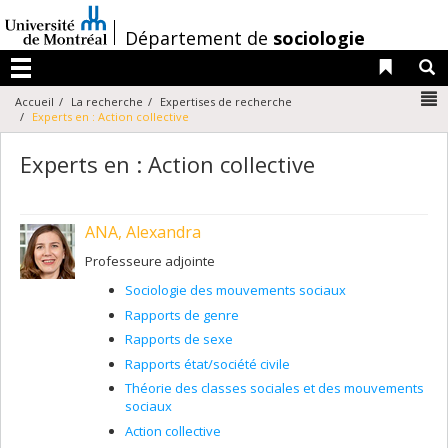
Passer
au
/
Département de
sociologie
contenu
Liens 
R
Menu
N
Accueil
La recherche
Expertises de recherche
Experts en : Action collective
Experts en : Action collective
ANA, Alexandra
Professeure adjointe
Sociologie des mouvements sociaux
Rapports de genre
Rapports de sexe
Rapports état/société civile
Théorie des classes sociales et des mouvements
sociaux
Action collective