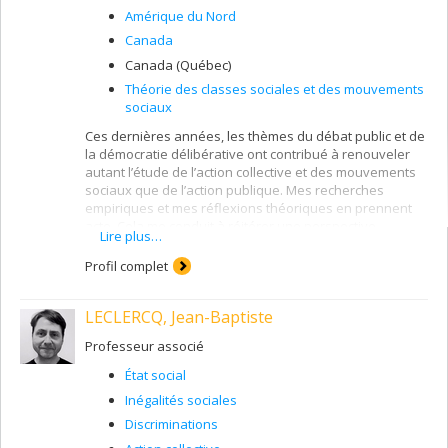
Amérique du Nord
Canada
Canada (Québec)
Théorie des classes sociales et des mouvements
sociaux
Ces dernières années, les thèmes du débat public et de
la démocratie délibérative ont contribué à renouveler
autant l’étude de l’action collective et des mouvements
sociaux que de l’action publique. Mes recherches
empiriques et mes réflexions théoriques en prennent
acte. Cela me conduit à réitérer une perspective
Lire plus…
d’analyse tournée vers l’ambivalence des relations
entre acteurs et institutions, l’objectif étant de mieux
Profil complet
comprendre les formes concrètes d’organisation
qu’empruntent les acteurs sociaux. J’étudie plus
LECLERCQ, Jean-Baptiste
particulièrement les mobilisations sociales autour des
problèmes urbains, mettant l’accent notamment sur
Professeur associé
celles qui formulent une définition subversive de la ville
ou qui défendent des principes de justice. Mais je
État social
m’intéresse également aux formes institutionnelles que
Inégalités sociales
revêtent les nouvelles modalités de régulation des villes
et de l’urbain. Les dispositifs de coopération et de
Discriminations
gouvernance mis en place à cet égard concernent les