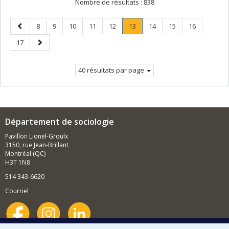
Nombre de résultats :
838
Page
Page
Page
Page
Page
Page
Page
.
Page
Page
Page
8
9
10
11
12
13
14
15
16
précédente
Page
Page
Page
17
courante.
suivante
40 résultats par page
Département de sociologie
Pavillon Lionel-Groulx
3150, rue Jean-Brillant
Montréal (QC)
H3T 1N8
514 343-6620
Courriel