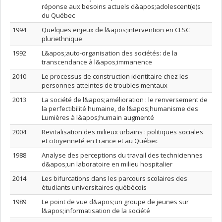
réponse aux besoins actuels d&apos;adolescent(e)s
du Québec
1994
Quelques enjeux de l&apos;intervention en CLSC
pluriethnique
1992
L&apos;auto-organisation des sociétés: de la
transcendance à l&apos;immanence
2010
Le processus de construction identitaire chez les
personnes atteintes de troubles mentaux
2013
La société de l&apos;amélioration : le renversement de
la perfectibilité humaine, de l&apos;humanisme des
Lumières à l&apos;humain augmenté
2004
Revitalisation des milieux urbains : politiques sociales
et citoyenneté en France et au Québec
1988
Analyse des perceptions du travail des techniciennes
d&apos;un laboratoire en milieu hospitalier
2014
Les bifurcations dans les parcours scolaires des
étudiants universitaires québécois
1989
Le point de vue d&apos;un groupe de jeunes sur
l&apos;informatisation de la société