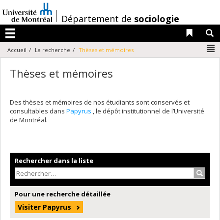
Passer
au
/
Département de
sociologie
contenu
Liens 
R
Menu
N
Accueil
La recherche
Thèses et mémoires
Thèses et mémoires
Des thèses et mémoires de nos étudiants sont conservés et
consultables dans
Papyrus
, le dépôt institutionnel de l’Université
de Montréal.
Rechercher dans la liste
Recher
Pour une recherche détaillée
Visiter Papyrus