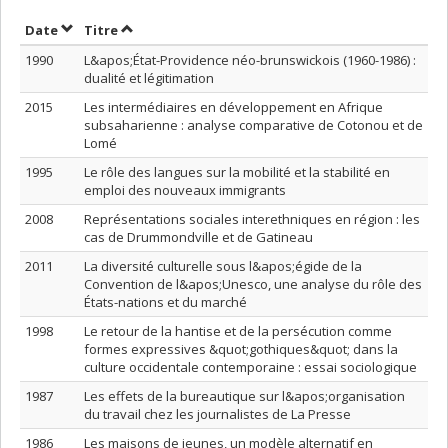
Trier par date en ordre croissant
Trier par titre en ordre croissant
Date
Titre
1990
L&apos;État-Providence néo-brunswickois (1960-1986) :
dualité et légitimation
2015
Les intermédiaires en développement en Afrique
subsaharienne : analyse comparative de Cotonou et de
Lomé
1995
Le rôle des langues sur la mobilité et la stabilité en
emploi des nouveaux immigrants
2008
Représentations sociales interethniques en région : les
cas de Drummondville et de Gatineau
2011
La diversité culturelle sous l&apos;égide de la
Convention de l&apos;Unesco, une analyse du rôle des
États-nations et du marché
1998
Le retour de la hantise et de la persécution comme
formes expressives &quot;gothiques&quot; dans la
culture occidentale contemporaine : essai sociologique
1987
Les effets de la bureautique sur l&apos;organisation
du travail chez les journalistes de La Presse
1986
Les maisons de jeunes, un modèle alternatif en