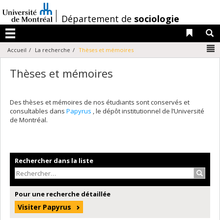
Passer
au
/
Département de
sociologie
contenu
Liens 
R
Menu
N
Accueil
La recherche
Thèses et mémoires
Thèses et mémoires
Des thèses et mémoires de nos étudiants sont conservés et
consultables dans
Papyrus
, le dépôt institutionnel de l’Université
de Montréal.
Rechercher dans la liste
Recher
Pour une recherche détaillée
Visiter Papyrus