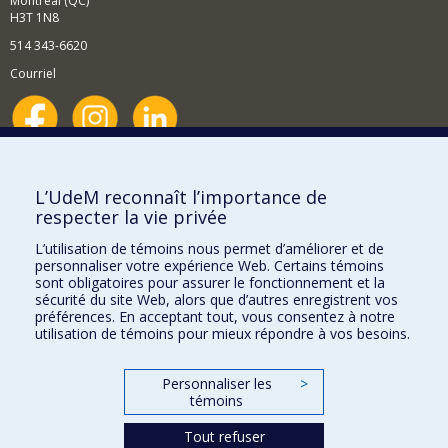
Montréal (QC)
H3T 1N8
514 343-6620
Courriel
Nouvelles et événements
Comment soutenir le Département?
L’UdeM reconnaît l’importance de
respecter la vie privée
BESOIN D'AIDE?
L’utilisation de témoins nous permet d’améliorer et de
Plan du site
personnaliser votre expérience Web. Certains témoins
Signaler une erreur
sont obligatoires pour assurer le fonctionnement et la
sécurité du site Web, alors que d’autres enregistrent vos
Accessibilité
préférences. En acceptant tout, vous consentez à notre
utilisation de témoins pour mieux répondre à vos besoins.
FACULTÉ DES ARTS ET DES SCIENCES
Nos départements et écoles
Personnaliser les
>
témoins
Nos centres d'études
Tout refuser
Nos programmes et cours