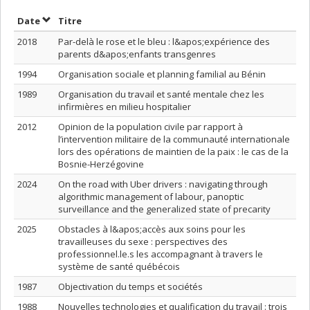
Trier par date en ordre décroissant
Trier par titre en ordre décroissant
Date
Titre
2018
Par-delà le rose et le bleu : l&apos;expérience des
parents d&apos;enfants transgenres
1994
Organisation sociale et planning familial au Bénin
1989
Organisation du travail et santé mentale chez les
infirmières en milieu hospitalier
2012
Opinion de la population civile par rapport à
l’intervention militaire de la communauté internationale
lors des opérations de maintien de la paix : le cas de la
Bosnie-Herzégovine
2024
On the road with Uber drivers : navigating through
algorithmic management of labour, panoptic
surveillance and the generalized state of precarity
2025
Obstacles à l&apos;accès aux soins pour les
travailleuses du sexe : perspectives des
professionnel.le.s les accompagnant à travers le
système de santé québécois
1987
Objectivation du temps et sociétés
1988
Nouvelles technologies et qualification du travail : trois