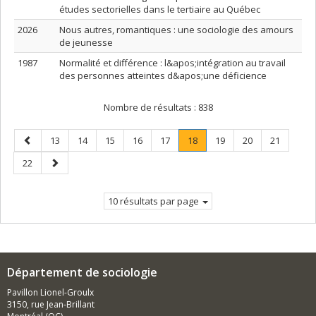
études sectorielles dans le tertiaire au Québec
2026
Nous autres, romantiques : une sociologie des amours
de jeunesse
1987
Normalité et différence : l&apos;intégration au travail
des personnes atteintes d&apos;une déficience
Nombre de résultats :
838
Page
Page
Page
Page
Page
Page
Page
.
Page
Page
Page
13
14
15
16
17
18
19
20
21
précédente
Page
Page
Page
22
courante.
suivante
10 résultats par page
Département de sociologie
Pavillon Lionel-Groulx
3150, rue Jean-Brillant