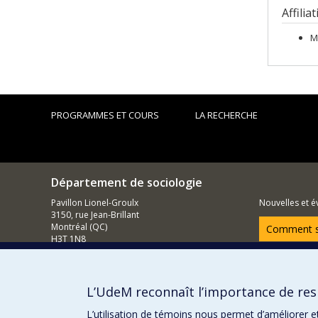
Affilia
M
PROGRAMMES ET COURS
LA RECHERCHE
Département de sociologie
Pavillon Lionel-Groulx
Nouvelles et 
3150, rue Jean-Brillant
Montréal (QC)
Comment so
H3T 1N8
514 343-6620
Courriel
L’UdeM reconnaît l’importance de resp
L’utilisation de témoins nous permet d’améliorer e