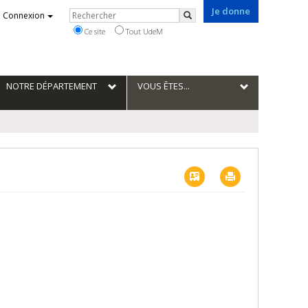
Je donne
Rechercher
Connexion
Rechercher
Ce site
Tout UdeM
NOTRE DÉPARTEMENT
VOUS ÊTES...
Vcard
Imprimer