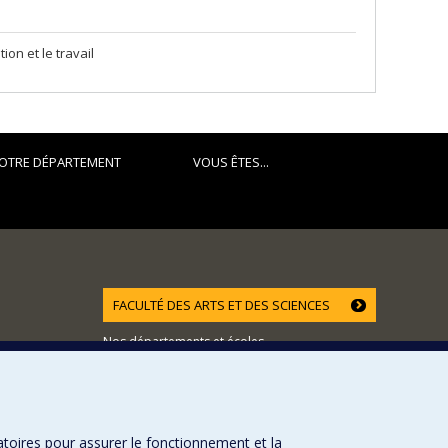
on et le travail
OTRE DÉPARTEMENT
VOUS ÊTES...
FACULTÉ DES ARTS ET DES SCIENCES
Nos départements et écoles
Nos centres d'études
Nos programmes et cours
atoires pour assurer le fonctionnement et la