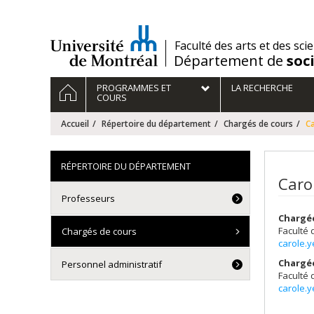
Passer
au
contenu
/
Faculté des arts et des sci
Département de
soc
Navigation
ACCUEIL
PROGRAMMES ET
LA RECHERCHE
principale
COURS
Accueil
Répertoire du département
Chargés de cours
C
RÉPERTOIRE DU DÉPARTEMENT
Caro
Professeurs
Chargé
Faculté 
Chargés de cours
carole.
Chargé
Personnel administratif
Faculté 
carole.