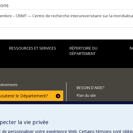
tions
embre –
CRIMT — Centre de recherche interuniversitaire sur la mondialisati
RESSOURCES ET SERVICES
RÉPERTOIRE DU
N
DÉPARTEMENT
événements
BESOIN D'AIDE?
utenir le Département?
Plan du site
Signaler une erreur
Accessibilité
ecter la vie privée
t de personnaliser votre expérience Web. Certains témoins sont oblig