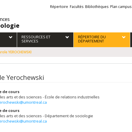
Liens
Répertoire
Facultés
Bibliothèques
Plan campus
externes
ences
iologie
RESSOURCES ET
RÉPERTOIRE DU
SERVICES
DÉPARTEMENT
arole YEROCHEWSKI
le Yerochewski
e de cours
des arts et des sciences - École de relations industrielles
yerochewski@umontreal.ca
e de cours
des arts et des sciences - Département de sociologie
yerochewski@umontreal.ca