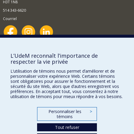
H3T 1N8
514 343-6620
Courriel
Nouvelles et événements
Comment soutenir le Département?
L’UdeM reconnaît l’importance de
respecter la vie privée
BESOIN D'AIDE?
L’utilisation de témoins nous permet d’améliorer et de
Plan du site
personnaliser votre expérience Web. Certains témoins
Signaler une erreur
sont obligatoires pour assurer le fonctionnement et la
sécurité du site Web, alors que d’autres enregistrent vos
Accessibilité
préférences. En acceptant tout, vous consentez à notre
utilisation de témoins pour mieux répondre à vos besoins.
FACULTÉ DES ARTS ET DES SCIENCES
Nos départements et écoles
Personnaliser les
>
témoins
Nos centres d'études
Tout refuser
Nos programmes et cours