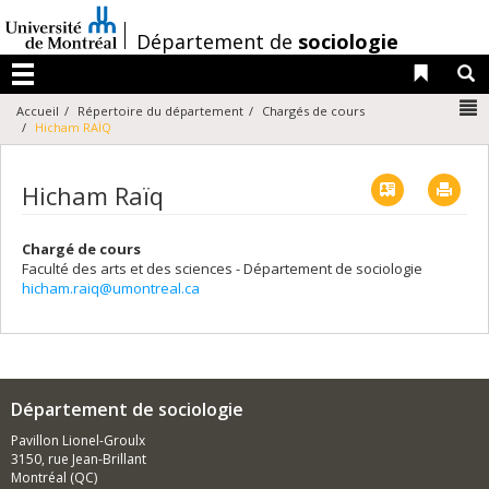
Passer
au
/
Département de
sociologie
contenu
Liens 
R
Menu
N
Accueil
Répertoire du département
Chargés de cours
Hicham RAÏQ
Vcard
Imp
Hicham Raïq
Chargé de cours
Faculté des arts et des sciences - Département de sociologie
hicham.raiq@umontreal.ca
Département de sociologie
Pavillon Lionel-Groulx
3150, rue Jean-Brillant
Montréal (QC)