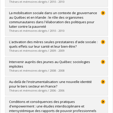
Diplôme obtenu :
Ph. D.
Thèses et mémoires dirigés / 2010 - 2010
2014 - Agir en réseaux pour innover et améliorer la santé des
Lien vers le document dans Papyrus
populations: quoi apprendre des difficultés rencontrées?
Diplômé(e) :
Leclerc, Anick
La mobilisation sociale dans un contexte de gouvernance
Organisé lors des Journées annuelles de santé publique,
Cycle :
Maîtrise
au Québec et en Irlande : le rôle des organismes
Montréal, Canada.
Diplôme obtenu :
M. Sc.
communautaires dans l'élaboration des politiques pour
2013 - Réseaux locaux de services : réalités singulières et
Lien vers le document dans Papyrus
lutter contre la pauvreté
pluralité d’actions. Organisé lors des Journées annuelles de
Thèses et mémoires dirigés / 2010 - 2010
santé publique, Montréal, Québec.
2013 - L’analyse des réseaux dans la recherche sociale
Diplômé(e) :
Charlebois, Kathleen
L'activation des mères seules prestataires d'aide sociale :
appliquée : pertinence et diversité des approches. Colloque
Cycle :
Doctorat
quels effets sur leur santé et leur bien-être?
organisé dans le cadre du
Diplôme obtenu :
Ph. D.
Thèses et mémoires dirigés / 2009 - 2009
81e Congrès de l’Association francophone pour le savoir
Lien vers le document dans Papyrus
(ACFAS), Québec, Canada.
Diplômé(e) :
Brière, Dominique
Intervenir auprès des jeunes au Québec: sociologies
Cycle :
Maîtrise
implicites
Diplôme obtenu :
M. Sc.
Thèses et mémoires dirigés / 2008 - 2008
Lien vers le document dans Papyrus
Diplômé(e) :
Brum Schäppi, Paula
Au-delà de l'instrumentalisation: une nouvelle identité
Cycle :
Maîtrise
pour le tiers secteur en France?
Diplôme obtenu :
M. Sc.
Thèses et mémoires dirigés / 2006 - 2006
Lien vers le document dans Papyrus
Diplômé(e) :
Galarneau, Marilène
Conditions et conséquences des pratiques
Cycle :
Maîtrise
d'empowerment : une études interdisciplinaire et
Diplôme obtenu :
M. Sc.
intersystémique des rapports de pouvoir professionnels