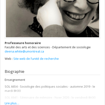
Professeure honoraire
Faculté des arts et des sciences - Département de sociologie
deena.white@umontreal.ca
Web :
Site web de l’unité de recherche
Biographie
Enseignement
SOL 6654 - Sociologie des politiques sociales - automne 2019 - le
mardi 8H30
SOL 6941 - Séminaire de mémoire - hiver 2020 - le vendredi 8H30
Lire plus…
SOL 2027 - Sociologie et société aux Etats-Unis - hiver 2020 - le