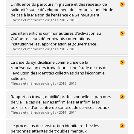
Diplômé(e) :
Goyer, Renaud
L'influence du parcours migratoire et des réseaux de
Colloques récents organisés par ARIMA:
Cycle :
Doctorat
solidarité sur le développement des enfants : une étude
Diplôme obtenu :
Ph. D.
de cas à la Maison de l'enfance de Saint-Laurent
2019 - Perspectives d’avenir pour les réseaux locaux de
Lien vers le document dans Papyrus
Thèses et mémoires dirigés / 2018 - 2018
services et d’action collective », Carrefour des arts et des
sciences, Université de Montréal, 7 mars 2019.
Diplômé(e) :
Rached-d'Astous, Malaka
Les interventions communautaires d’activation au
2017 - La capacité des connaissances à transformer les
Cycle :
Maîtrise
Québec et leurs déterminants : orientations
pratiques des réseaux d’intervention sociale. Colloque
Diplôme obtenu :
M.A.
institutionnelles, appropriation et gouvernance.
national, ARIMA, Grande Bibliothèque de Montréal, Montréal,
Lien vers le document dans Papyrus
Thèses et mémoires dirigés / 2016 - 2016
Canada.
2016 - La recherche et les activités de transfert, partage et
Diplômé(e) :
Sotelo Rico, Mariana
La crise du syndicalisme comme crise de la
mobilisation en contexte de transformation. Colloque national
Cycle :
Maîtrise
représentation des travailleurs : une étude de cas de
ARIMA, UdeM - Campus Laval
Diplôme obtenu :
M. Sc.
l'évolution des identités collectives dans l'économie
Lien vers le document dans Papyrus
solidaire
2016 - Austérité ou virage de l’État? Réseaux locaux d’action
Thèses et mémoires dirigés / 2015 - 2015
collective face aux transformations institutionnelles. Colloque
organisé dans le cadre du Congrès annuel de l’Association
francophone pour le savoir (ACFAS), Québec, Canada.
Diplômé(e) :
Yerochewski, Carole
Rapport au travail, mobilité professionnelle et parcours
Cycle :
Doctorat
de vie : le cas de jeunes infirmières et infirmières
2015 - Le développement des réseaux hybrides au niveau
Diplôme obtenu :
Ph. D.
auxiliaires d'un centre de santé et de services sociaux
local Analyse d’expériences visant une amélioration du bien-
Lien vers le document dans Papyrus
Thèses et mémoires dirigés / 2014 - 2014
être et de la santé des populations. Colloque international
REGARDS : La collaboration interorganisationnelle dans le
Diplômé(e) :
Côté, Nancy
Le processus de construction identitaire chez les
domaine de la santé et des services sociaux, Montréal,
Cycle :
Doctorat
personnes atteintes de troubles mentaux
Canada