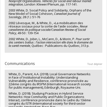
Nonprofit Organisations. Vehicles for social and labour market
integration,
London :Klewer/Plenum, pp. 117-141.
2003 White, D. Social Policy and Solidarity, Orphans of the
New Model of Social Cohesion,
Canadian Journal of
Sociology,
28 (1
) :
51-76
2002 Lévesque, M., & White, D., «La mobilisation des
réseaux sociaux pour la sortie de l'aide sociale»,
Revue
canadienne de politique sociale/Canadian Review of Social
Policy
, 49-50 : 139-154
2002 White, D., Jobin, L., McCann, D., & Morin, P.
Pour
sortir
des sentiers battus : l'action intersectori elle dans le domaine de
la santé mentale
, Québec : Publications du Québec, 313 p.
Communications
Tout déplier
White, D., Parent, A.A. (2018). Local Governance Networks
in Face of Institutional Instability: Understanding
Vulnerability and Resilience, conférence prononcée au
22ième congrès du IRSPM (International research society
for public management), Edinburgh, Royaume-Uni.
White, D. (2018). Studying Practices in Hybrid Service
Networks: How Community and Public Organizations
Interact, conférence prononcée dans le cadre du 13ième
congrès du ISTR (International society for third-sector
research), Amsterdam, Pays-Bas.