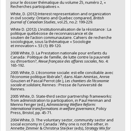
pour le dossier thématique du volume 25, numéro 2, «
Recherches participatives ».
White, D. (2012) Interest representation and organization
in civil society: Ontario and Quebec compared,
British
Journal of Canadian Studies
, vol.25, no.2: 199-229.
White D. (2012). L’institutionnalisation de la résistance : La
politique québécoise de reconnaissance et de
soutien de l’action communautaire. Cahiers de recherche
sociologique, sous la thématique « Sociologie
et innovation ». 53 (1): 89-120.
2008 White, D. La Prestation nationale pour enfants du
Canada : Politique de famille, de lutte contre la pauvreté
ou d’insertion?,
Revue française des affaires sociales
, No. 4:
165-192.
2005 White, D. L’économie sociale: est-elle conciliable avec
l’économie politique libérale?, dans Alain Amintas, Annie
Gouzien et Pascal Perrot (dir.),
Les chantiers de l’économie
sociale et solidaire
, Rennes : Presse de l’université de
Rennes.
2005 White, D. State-third sector partnership frameworks:
from administration to participation, in Paul Henman and
Menno Fenger (ed.),
Administering Welfare Reform:
International transformations in welfare governance
, Policy
Press, Bristol, pp. 45-71.
2004 White, D. The voluntary sector, community sector and
social economy in Canada : Why one is not the other, in
Annette Zimmer & Christina Stecker (eds),
Strategy Mix for