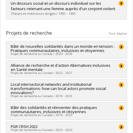
Diplômé(e) :
Roberge, Marie-Claude
Un discours social et un discours individuel sur les
Cycle :
Maîtrise
facteurs retenant une femme auprès d'un conjoint violent
Diplôme obtenu :
M. Sc.
Thèses et mémoires dirigés / 1991 - 1991
Lien vers le document dans Papyrus
Diplômé(e) :
Normand, Esther
Cycle :
Maîtrise
Projets de recherche
Tout déplier
Diplôme obtenu :
M. Sc.
Lien vers le document dans Papyrus
Bâtir de nouvelles solidarités dans un monde en tension :
Pratiques communautaires, inclusives et citoyennes
Projet de recherche au Canada / 2024 - 2029
Sources de financement :
Alliance de recherche et d'action Alternatives inclusives
FRQSC/Fonds de recherche du
en Santé mentale
Québec - Société et culture (FQRSC)
Projet de recherche au Canada / 2022 - 2027
Programmes de subvention :
PVXXXXXX-(SE) Programme
Soutien aux équipes de recherche - Stade de développement
Chercheur principal :
Local intersectoral networks and institutional
Lourdès Rodriguez Del Barrio
: Renouvellement
transformations: how can local actors promote social
Co-chercheurs :
Deena White
,
Roxane Caron
,
Marie-Jeanne
innovations?
Blain
,
Nassera Touati
,
Marie-Claire Rufagari
,
Pierrette
Projet de recherche au Canada / 2019 - 2025
Richard
,
Isabelle Courcy
,
Jeanne-Marie Rugira
,
Nadia Duguay
,
Isabelle Ruelland
Chercheur principal :
Bâtir des solidarités et réinventer des pratiques
André-Anne Parent
Sources de financement :
CRSH/Conseil de recherches en
communautaires, inclusives et citoyennes
Co-chercheurs :
Deena White
,
Yves Couturier
,
Denis Bourque
Projet de recherche au Canada / 2019 - 2025
sciences humaines du Canada
,
Nassera Touati
,
Sebastien Savard
,
Jeffrey Masuda
,
Joshua
Programmes de subvention :
PVXXXXXX-Initiative sur la race,
Evans
Chercheur principal :
FGR CRSH 2022
Lourdès Rodriguez Del Barrio
le genre et la diversité
Sources de financement :
CRSH/Conseil de recherches en
Projet de recherche au Canada / 2023 - 2023
Co-chercheurs :
Deena White
,
Jean-François Pelletier
,
Marie-