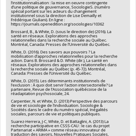
l’institutionnalisation : la mise en oeuvre contingente
Michèle Stanton-Jean
,
Denis Bourque
,
Gilles Sénécal
,
Camil
d’une politique de gouvernance, SociologieS. (numéro
Bouchard
,
Ruth Rose-Lizée
spécial portant sur les acteurs du changement
institutionnel sous la direction de Lise Demailly et
Sources de financement :
IRSC/Instituts de recherche en
Frédérique Giuliani). En ligne :
santé du Canada
https://journals.openedition.org/sociologies/10362
Programmes de subvention :
PVXXXXXX-(ROH) Subvention de
Brossard, B., & White, D. (sous le direction de) (2016). La
fonctionnement: subventions programmatiques pour santé et
santé en réseaux. Explorations des approches
l'équité en santé
relationnelles dans la recherche sociale au Québec.
Montréal, Canada: Presses de l’Université du Québec.
White, D. (2016). Des savoirs aux pouvoirs ? La
mobilisation d’approches relationnelles pour la recherche
action. Dans B. Brossard & D. White (dir.), La santé en
réseaux. Explorations des approches relationnelles dans
la recherche sociale au Québec (p. 45-72). Montréal,
Canada: Presses de l’Université du Québec.
White, D. (2015). Les déterminants institutionnels de
l’exclusion : À quoi doit servir l’action intersectorielle? Le
partenaire, Revue de l’Association québécoise de la
réadaptation psychosociale, 24.
Carpentier, N. et White, D. (2013) Perspective des parcours
de vie et sociologie de l’individuation. Sociologie &
Sociétés dans le cadre du numéro spécial, Inégalités
sociales, parcours de vie et politiques publiques.
Suarez-Herrera, J-C, White, D. et Battaglini, A. (2013) La
recherche participative en CSSS-CAU : le cas du projet
Partenariat « ARIMA » comme réseau innovateur de
traduction des savoirs, Nouvelles Pratiques Sociales,