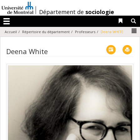
Passer
au
/
Département de
sociologie
contenu
Liens 
R
Menu
N
Accueil
Répertoire du département
Professeurs
Deena WHITE
Vcard
Imp
Deena White