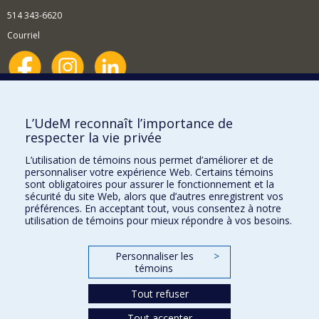
514 343-6620
Courriel
Nouvelles et événements
Comment soutenir le Département?
L’UdeM reconnaît l’importance de
respecter la vie privée
BESOIN D'AIDE?
L’utilisation de témoins nous permet d’améliorer et de
Plan du site
personnaliser votre expérience Web. Certains témoins
Signaler une erreur
sont obligatoires pour assurer le fonctionnement et la
sécurité du site Web, alors que d’autres enregistrent vos
Accessibilité
préférences. En acceptant tout, vous consentez à notre
utilisation de témoins pour mieux répondre à vos besoins.
FACULTÉ DES ARTS ET DES SCIENCES
Nos départements et écoles
Personnaliser les
>
témoins
Nos centres d'études
Tout refuser
Nos programmes et cours
Tout accepter