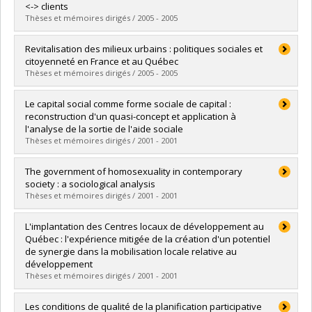
Lien vers le document dans Papyrus
<-> clients
Thèses et mémoires dirigés / 2005 - 2005
Diplômé(e) :
Lemay, Louise
Revitalisation des milieux urbains : politiques sociales et
Cycle :
Doctorat
citoyenneté en France et au Québec
Diplôme obtenu :
Ph. D.
Thèses et mémoires dirigés / 2005 - 2005
Lien vers le document dans Papyrus
Diplômé(e) :
Le Dref, Élise
Le capital social comme forme sociale de capital :
Cycle :
Maîtrise
reconstruction d'un quasi-concept et application à
Diplôme obtenu :
M. Sc.
l'analyse de la sortie de l'aide sociale
Lien vers le document dans Papyrus
Thèses et mémoires dirigés / 2001 - 2001
Diplômé(e) :
Lévesque, Maurice
The government of homosexuality in contemporary
Cycle :
Doctorat
society : a sociological analysis
Diplôme obtenu :
Ph. D.
Thèses et mémoires dirigés / 2001 - 2001
Lien vers le document dans Papyrus
Diplômé(e) :
D'Ovidio, Kathy
L'implantation des Centres locaux de développement au
Cycle :
Maîtrise
Québec : l'expérience mitigée de la création d'un potentiel
Diplôme obtenu :
M. Sc.
de synergie dans la mobilisation locale relative au
Lien vers le document dans Papyrus
développement
Thèses et mémoires dirigés / 2001 - 2001
Diplômé(e) :
Lúcio, Olga
Les conditions de qualité de la planification participative