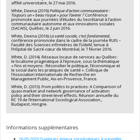
affilié universitaire, le 27 mai 2016.
White, Deena (2016)
Politique d’action communautaire :
Toujours un « beau risque » pour l’avenir ?
Conférence
prononcée aux journées d’études du Secrétariat à l’action
communautaire autonome et aux innovations sociales
(SACAIS), Québec, le 2 juin 2016.
White, Deena (2016)
La santé sociale, c’est fondamental
,
conférence prononcée dans le cadre de la journée RUIS –
Faculté des Sciences infirmières de l’UdeM, tenue à
l’Hôpital de Sacré-cœur de Montréal, le 7 février 2016.
White, D. (2014). Réseaux locaux de services au Québec :
le localisme pragmatique à l’épreuve, sous la thématique
« Fins et moyens : Réconcilier le politique, l’économique et
le social dans les pratiques de santé ». Colloque de
l’Association Internationale de Recherche en
Management Public, Aix-en-Provence, France.
White, D. (2013). From politics to practices: A Comparison of
quasi-market and network governance of activation
policy and their street-level effects. Réunion annuelle du
RC 19 de l’International Sociological Association.,
Budapest, Hongrie.
Informations supplémentaires
26-03-2020 Quelques enjeux sociologiques à surveiller