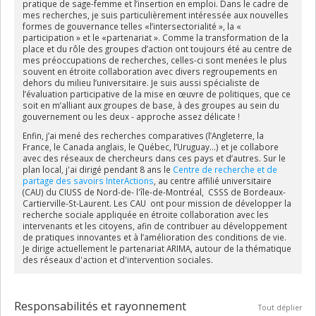
pratique de sage-femme et l’insertion en emploi. Dans le cadre de
mes recherches, je suis particulièrement intéressée aux nouvelles
formes de gouvernance telles «l’intersectorialité », la «
participation » et le «partenariat ». Comme la transformation de la
place et du rôle des groupes d’action ont toujours été au centre de
mes préoccupations de recherches, celles-ci sont menées le plus
souvent en étroite collaboration avec divers regroupements en
dehors du milieu l’universitaire. Je suis aussi spécialiste de
l’évaluation participative de la mise en œuvre de politiques, que ce
soit en m’alliant aux groupes de base, à des groupes au sein du
gouvernement ou les deux - approche assez délicate !
Enfin, j’ai mené des recherches comparatives (l’Angleterre, la
France, le Canada anglais, le Québec, l’Uruguay…) et je collabore
avec des réseaux de chercheurs dans ces pays et d’autres. Sur le
plan local, j'ai dirigé pendant 8 ans le
Centre de recherche et de
partage des savoirs InterActions
, au centre affilié universitaire
(CAU) du CIUSS de Nord-de- l'île-de-Montréal, CSSS de Bordeaux-
Cartierville-St-Laurent. Les CAU ont pour mission de développer la
recherche sociale appliquée en étroite collaboration avec les
intervenants et les citoyens, afin de contribuer au développement
de pratiques innovantes et à l’amélioration des conditions de vie.
Je dirige actuellement le partenariat ARIMA, autour de la thématique
des réseaux d'action et d'intervention sociales.
Responsabilités et rayonnement
Tout déplier