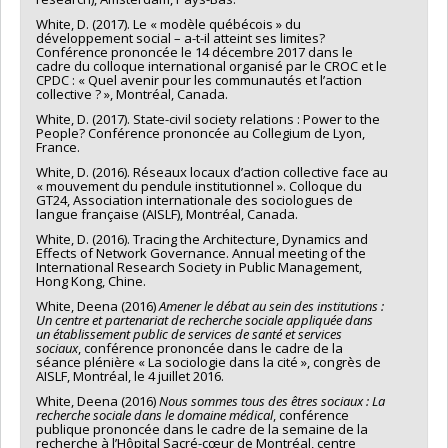
White, D. (2017). Le « modèle québécois » du
développement social – a-t-il atteint ses limites?
Conférence prononcée le 14 décembre 2017 dans le
cadre du colloque international organisé par le CROC et le
CPDC : « Quel avenir pour les communautés et l’action
collective ? », Montréal, Canada.
White, D. (2017). State-civil society relations : Power to the
People? Conférence prononcée au Collegium de Lyon,
France.
White, D. (2016). Réseaux locaux d’action collective face au
« mouvement du pendule institutionnel ». Colloque du
GT24, Association internationale des sociologues de
langue française (AISLF), Montréal, Canada.
White, D. (2016). Tracing the Architecture, Dynamics and
Effects of Network Governance. Annual meeting of the
International Research Society in Public Management,
Hong Kong, Chine.
White, Deena (2016)
Amener le débat au sein des institutions :
Un centre et partenariat de recherche sociale appliquée dans
un établissement public de services de santé et services
sociaux
, conférence prononcée dans le cadre de la
séance plénière « La sociologie dans la cité », congrès de
AISLF, Montréal, le 4 juillet 2016.
White, Deena (2016)
Nous sommes tous des êtres sociaux : La
recherche sociale dans le domaine médical
, conférence
publique prononcée dans le cadre de la semaine de la
recherche à l’Hôpital Sacré-cœur de Montréal, centre