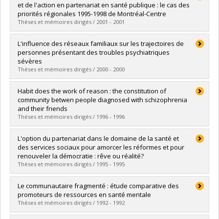
Cycle :
Maîtrise
et de l'action en partenariat en santé publique : le cas des
Diplôme obtenu :
M. Sc.
priorités régionales 1995-1998 de Montréal-Centre
Lien vers le document dans Papyrus
Thèses et mémoires dirigés / 2001 - 2001
Diplômé(e) :
Bilodeau, Angèle
L'influence des réseaux familiaux sur les trajectoires de
Cycle :
Doctorat
personnes présentant des troubles psychiatriques
Diplôme obtenu :
Ph. D.
sévères
Lien vers le document dans Papyrus
Thèses et mémoires dirigés / 2000 - 2000
Diplômé(e) :
Carpentier, Normand
Habit does the work of reason : the constitution of
Cycle :
Doctorat
community betwen people diagnosed with schizophrenia
Diplôme obtenu :
Ph. D.
and their friends
Lien vers le document dans Papyrus
Thèses et mémoires dirigés / 1996 - 1996
Diplômé(e) :
Beal, Georgiana
L'option du partenariat dans le domaine de la santé et
Cycle :
Doctorat
des services sociaux pour amorcer les réformes et pour
Diplôme obtenu :
Ph. D.
renouveler la démocratie : rêve ou réalité?
Lien vers le document dans Papyrus
Thèses et mémoires dirigés / 1995 - 1995
Diplômé(e) :
Billette, Isabelle
Le communautaire fragmenté : étude comparative des
Cycle :
Maîtrise
promoteurs de ressources en santé mentale
Diplôme obtenu :
M. Sc.
Thèses et mémoires dirigés / 1992 - 1992
Lien vers le document dans Papyrus