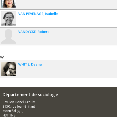
VAN PEVENAGE
Isabelle
VANDYCKE
Robert
W
WHITE
Deena
Département de sociologie
Pavillon Lionel-Groulx
3150, rue Jean-Brillant
Montréal (QC)
H3T 1N8