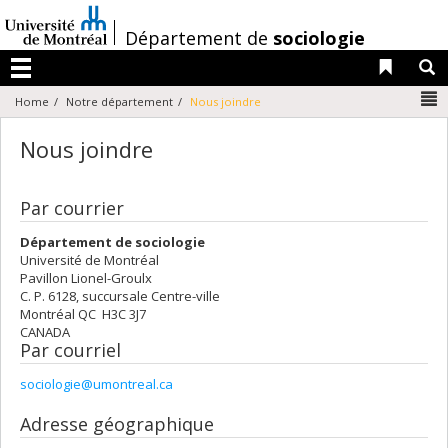
Passer
au
/
Département de
sociologie
contenu
Liens 
R
Menu
N
Home
Notre département
Nous joindre
Nous joindre
Par courrier
Département de sociologie
Université de Montréal
Pavillon Lionel-Groulx
C. P. 6128, succursale Centre-ville
Montréal QC H3C 3J7
CANADA
Par courriel
sociologie@umontreal.ca
Adresse géographique