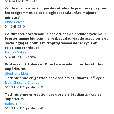
514-343-6111 #19737
Co-directrice académique des études de premier cycle pour
les programmes de sociologie (baccalauréat, majeure,
mineure)
Anne Calvès
514 343-7310
Co-directeur académique des études de premier cycle pour
le programme bidisciplinaire (baccalauréat de psycologie et
sociologie) et pour le microprogramme de 1er cycle en
relations ethniques
Nicolas Sallée
514 343-6111 #36887
Professeur titulaire et Directeur académique des études
supérieures
Stéphane Moulin
er
Technicienne en gestion des dossiers étudiants
–
1
cycle
Lidia Christine Charles
514 343-6111, poste 3769
Technicienne en gestion des dossiers étudiants
–
cycles
supérieurs
Rabea Lakaab
514 343-6111, poste 3770