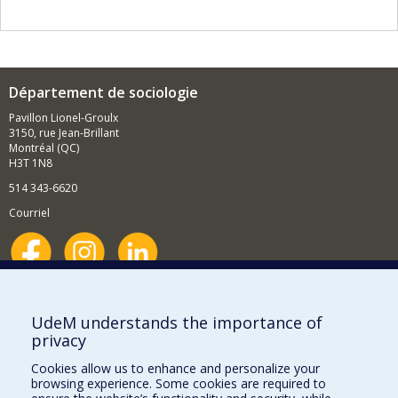
Département de sociologie
Pavillon Lionel-Groulx
3150, rue Jean-Brillant
Montréal (QC)
H3T 1N8
514 343-6620
Courriel
Nouvelles et événements
Comment soutenir le Département?
UdeM understands the importance of
privacy
BESOIN D'AIDE?
Cookies allow us to enhance and personalize your
Plan du site
browsing experience. Some cookies are required to
Signaler une erreur