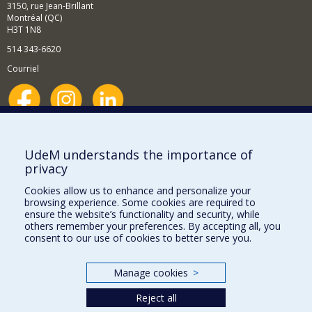
3150, rue Jean-Brillant
Montréal (QC)
H3T 1N8
514 343-6620
Courriel
Nouvelles et événements
Comment soutenir le Département?
UdeM understands the importance of
privacy
BESOIN D'AIDE?
Cookies allow us to enhance and personalize your
Plan du site
browsing experience. Some cookies are required to
Signaler une erreur
ensure the website’s functionality and security, while
others remember your preferences. By accepting all, you
Accessibilité
consent to our use of cookies to better serve you.
FACULTÉ DES ARTS ET DES SCIENCES
Manage cookies
>
Nos départements et écoles
Reject all
Nos centres d'études