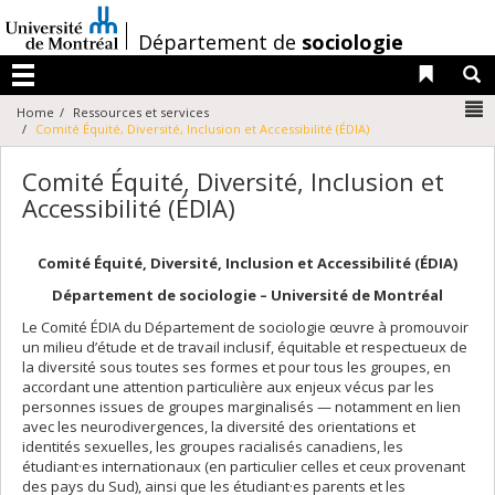
Passer
au
/
Département de
sociologie
contenu
Liens 
R
Menu
N
Home
Ressources et services
Comité Équité, Diversité, Inclusion et Accessibilité (ÉDIA)
Comité Équité, Diversité, Inclusion et
Accessibilité (ÉDIA)
Comité Équité, Diversité, Inclusion et Accessibilité (ÉDIA)
Département de sociologie – Université de Montréal
Le Comité ÉDIA du Département de sociologie œuvre à promouvoir
un milieu d’étude et de travail inclusif, équitable et respectueux de
la diversité sous toutes ses formes et pour tous les groupes, en
accordant une attention particulière aux enjeux vécus par les
personnes issues de groupes marginalisés — notamment en lien
avec les neurodivergences, la diversité des orientations et
identités sexuelles, les groupes racialisés canadiens, les
étudiant·es internationaux (en particulier celles et ceux provenant
des pays du Sud), ainsi que les étudiant·es parents et les