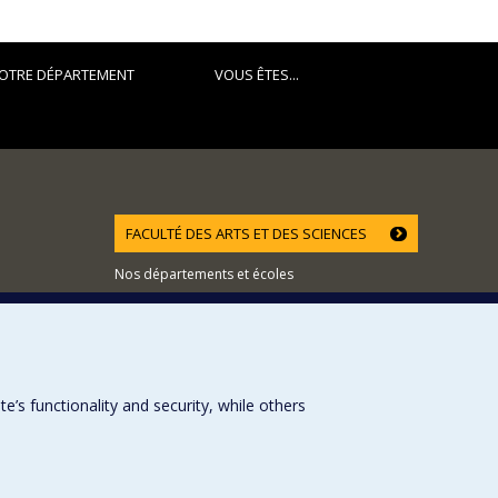
OTRE DÉPARTEMENT
VOUS ÊTES...
FACULTÉ DES ARTS ET DES SCIENCES
Nos départements et écoles
Nos centres d'études
Nos programmes et cours
s functionality and security, while others