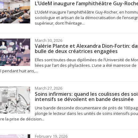
L’UdeM inaugure l’amphithéâtre Guy-Roch
L’UdeM inaugure l’amphithéâtre Guy-Rocher, en homm
sociologue et artisan de la démocratisation de l’ensei
supérieur, dont l’héritage...
March 30, 2026
Valérie Plante et Alexandra Dion-Fortin: da
bulle de deux créatrices engagées
Elles sont toutes deux diplômées de l’Université de Mon
liées par l’art des phylactères. L’une a été mairesse de
 pendant huit ans,...
March 27, 2026
Soins infirmiers: quand les coulisses des so
intensifs se dévoilent en bande dessinée
Une bande dessinée documentaire de près de 100 pa
plonge le lecteur dans les unités de soins intensifs pou
re la prise de décision...
February 19, 2026