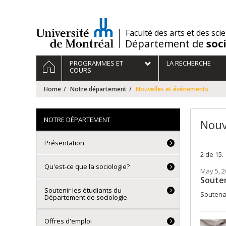
Passer
au
contenu
/
Faculté des arts et des sci
Département de
soc
Navigation
HOME
PROGRAMMES ET
LA RECHERCHE
principale
COURS
Home
Notre département
Nouvelles et événements
NOTRE DÉPARTEMENT
Nouv
Présentation
2 de 15.
Qu'est-ce que la sociologie?
May 5, 2
Souten
Soutenir les étudiants du
Soutenan
Département de sociologie
Offres d'emploi