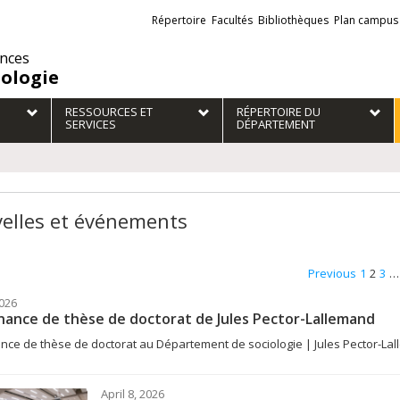
Liens
Répertoire
Facultés
Bibliothèques
Plan campus
externes
ences
iologie
RESSOURCES ET
RÉPERTOIRE DU
SERVICES
DÉPARTEMENT
elles et événements
Previous
1
2
3
…
026
ance de thèse de doctorat de Jules Pector-Lallemand
ce de thèse de doctorat au Département de sociologie | Jules Pector-La
April 8, 2026