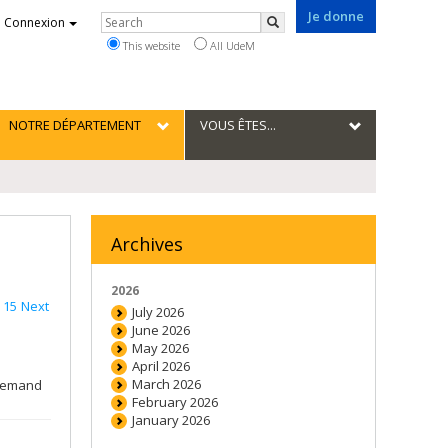
Je donne
Rechercher
Connexion
Search
This website
All UdeM
NOTRE DÉPARTEMENT
VOUS ÊTES...
Archives
2026
15
Next
July 2026
June 2026
May 2026
April 2026
March 2026
llemand
February 2026
January 2026