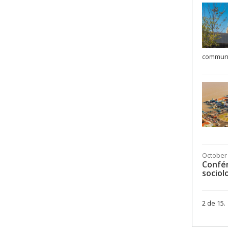
communau
October 
Confér
sociol
2 de 15.