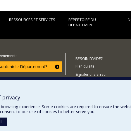
RESSOURCES ET SERVICES
RÉPERTOIRE DU
N
DÉPARTEMENT
événements
BESOIN D'AIDE?
utenir le Département?
Plan du site
Signaler une erreur
Accessibilité
 privacy
browsing experience. Some cookies are required to ensure the website’
consent to our use of cookies to better serve you.
ll