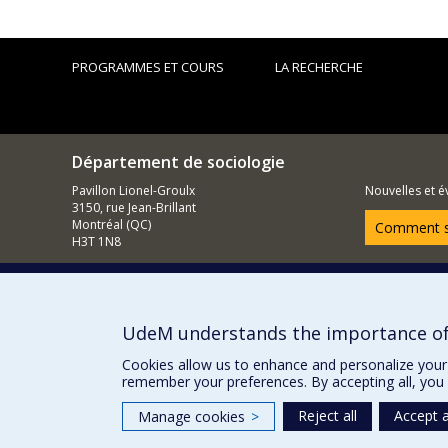
PROGRAMMES ET COURS
LA RECHERCHE
Département de sociologie
Pavillon Lionel-Groulx
Nouvelles et 
3150, rue Jean-Brillant
Montréal (QC)
Comment so
H3T 1N8
514 343-6620
Courriel
UdeM understands the importance of
Cookies allow us to enhance and personalize your 
remember your preferences. By accepting all, you 
Reject all
Accept a
Manage cookies
>