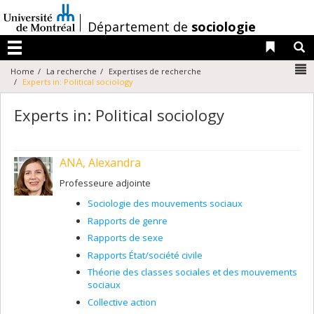
Passer
au
/
Département de
sociologie
contenu
Liens 
R
Menu
N
Home
La recherche
Expertises de recherche
Experts in: Political sociology
Experts in: Political sociology
ANA, Alexandra
Professeure adjointe
Sociologie des mouvements sociaux
Rapports de genre
Rapports de sexe
Rapports État/société civile
Théorie des classes sociales et des mouvements
sociaux
Collective action