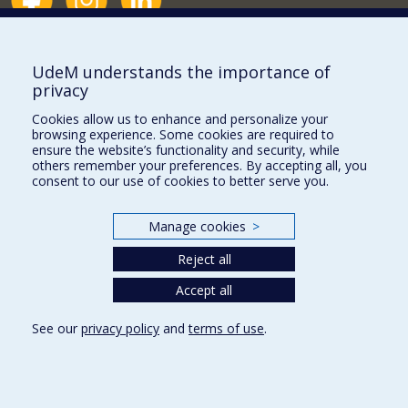
Nouvelles et événements
Comment soutenir le Département?
UdeM understands the importance of
privacy
BESOIN D'AIDE?
Cookies allow us to enhance and personalize your
Plan du site
browsing experience. Some cookies are required to
Signaler une erreur
ensure the website’s functionality and security, while
others remember your preferences. By accepting all, you
Accessibilité
consent to our use of cookies to better serve you.
FACULTÉ DES ARTS ET DES SCIENCES
Manage cookies
>
Nos départements et écoles
Reject all
Nos centres d'études
Nos programmes et cours
Accept all
See our
privacy policy
and
terms of use
.
Privacy
Terms of use
Cookie Settings
Université de