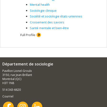
Mental health
Sociologie clinique
Société et sociologie états-uniennes
Croisement des savoirs
Santé mentale et bien-être
Full Profile
Département de sociologie
Pavillon Lionel-Groulx
3150, rue Jean-Brillant
Montréal (QC)
H3T 1N8
514 343-6620
Courriel